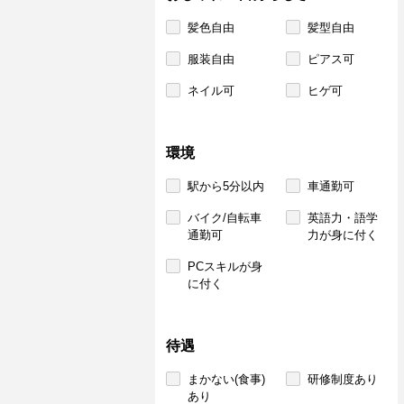
髪色自由
髪型自由
服装自由
ピアス可
ネイル可
ヒゲ可
環境
駅から5分以内
車通勤可
バイク/自転車
英語力・語学
通勤可
力が身に付く
PCスキルが身
に付く
待遇
まかない(食事)
研修制度あり
あり