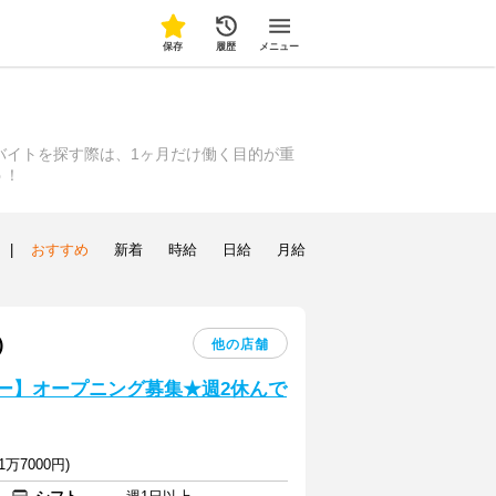
保存
履歴
メニュー
バイトを探す際は、1ヶ月だけ働く目的が重
う！
|
おすすめ
新着
時給
日給
月給
)
他の店舗
バー】オープニング募集★週2休んで
万7000円)