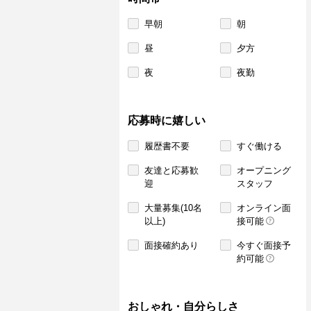
早朝
朝
昼
夕方
夜
夜勤
応募時に嬉しい
履歴書不要
すぐ働ける
友達と応募歓
オープニング
迎
スタッフ
大量募集(10名
オンライン面
以上)
接可能
面接確約あり
今すぐ面接予
約可能
おしゃれ・自分らしさ