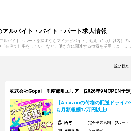
のアルバイト・バイト・パート求人情報
アルバイト・パートを探すならマイナビバイト。短期（1カ月以内）の
や「在宅で仕事をしたい」など、働き方に関連する検索を活用しましょ
並び替え
株式会社Gopal ※南部町エリア (2026年9月OPEN予定
【Amazonの荷物の配送ドライ
も月額報酬37万円以上!
給与
完全出来高制 (2ルート:1