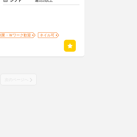
シフト
週1日以上
副業・Ｗワーク歓迎
ネイル可
次のページへ