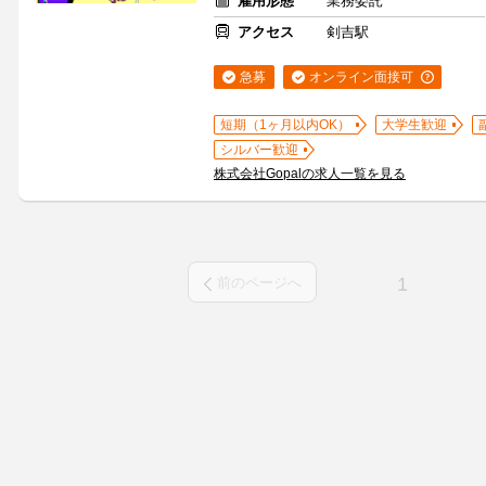
雇用形態
業務委託
アクセス
剣吉駅
急募
オンライン面接可
短期（1ヶ月以内OK）
大学生歓迎
シルバー歓迎
株式会社Gopalの求人一覧を見る
1
前のページへ