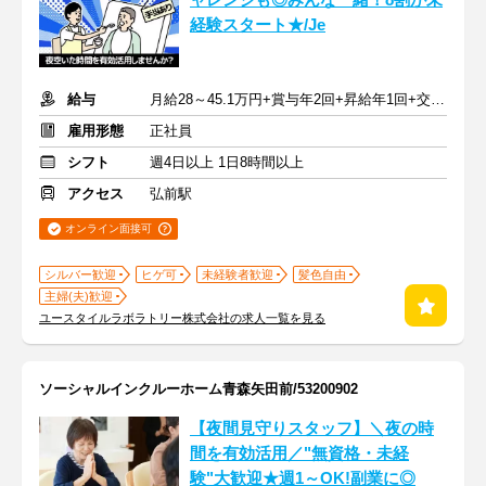
ャレンジも◎みんな一緒！8割が未
経験スタート★/Je
給与
月給28～45.1万円+賞与年2回+昇給年1回+交通費全額
雇用形態
正社員
シフト
週4日以上 1日8時間以上
アクセス
弘前駅
オンライン面接可
シルバー歓迎
ヒゲ可
未経験者歓迎
髪色自由
主婦(夫)歓迎
ユースタイルラボラトリー株式会社の求人一覧を見る
ソーシャルインクルーホーム青森矢田前/53200902
【夜間見守りスタッフ】＼夜の時
間を有効活用／"無資格・未経
験"大歓迎★週1～OK!副業に◎