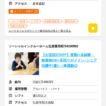
アクセス
新青森駅
オンライン面接可
シルバー歓迎
ヒゲ可
未経験者歓迎
髪色自由
主婦(夫)歓迎
ユースタイルラボラトリー株式会社の求人一覧を見る
ソーシャルインクルーホーム弘前富田町/54100902
【お世話STAFF】夜勤/<未経験・
無資格OK>見回りがメイン♪シニア
活躍中!週1～!車通勤◎
給与
日給1万4963円
雇用形態
アルバイト・パート
シフト
週1日以上
アクセス
弘前学院大前駅