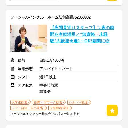
ソーシャルインクルーホーム弘前高屋/52850902
【夜間見守りスタッフ】＼夜の時
間を有効活用／"無資格・未経
験"大歓迎★週1～OK!副業に◎
給与
日給1万4963円
雇用形態
アルバイト・パート
シフト
週1日以上
アクセス
中央弘前駅
車15分
大学生歓迎
副業・Ｗワーク歓迎
シルバー歓迎
シフト自由・自己申告
未経験者歓迎
ソーシャルインクルー株式会社の求人一覧を見る