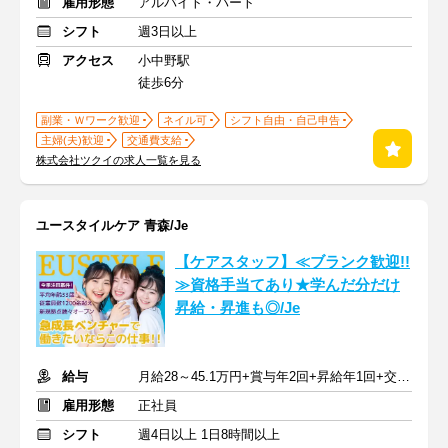
雇用形態
アルバイト・パート
シフト
週3日以上
アクセス
小中野駅
徒歩6分
副業・Ｗワーク歓迎
ネイル可
シフト自由・自己申告
主婦(夫)歓迎
交通費支給
株式会社ツクイの求人一覧を見る
ユースタイルケア 青森/Je
【ケアスタッフ】≪ブランク歓迎!!
≫資格手当てあり★学んだ分だけ
昇給・昇進も◎/Je
給与
月給28～45.1万円+賞与年2回+昇給年1回+交通費全額
雇用形態
正社員
シフト
週4日以上 1日8時間以上