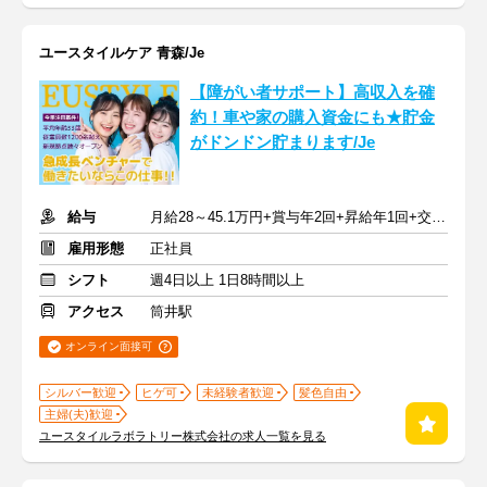
ユースタイルケア 青森/Je
【障がい者サポート】高収入を確
約！車や家の購入資金にも★貯金
がドンドン貯まります/Je
給与
月給28～45.1万円+賞与年2回+昇給年1回+交通費全額
雇用形態
正社員
シフト
週4日以上 1日8時間以上
アクセス
筒井駅
オンライン面接可
シルバー歓迎
ヒゲ可
未経験者歓迎
髪色自由
主婦(夫)歓迎
ユースタイルラボラトリー株式会社の求人一覧を見る