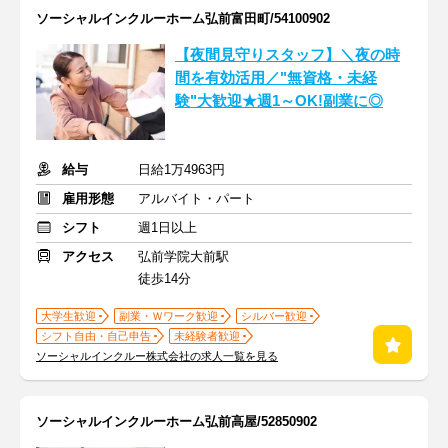
ソーシャルインクルーホーム弘前富田町/54100902
【夜間見守りスタッフ】＼夜の時
間を有効活用／"無資格・未経
験"大歓迎★週1～OK!副業に◎
給与
日給1万4963円
雇用形態
アルバイト・パート
シフト
週1日以上
アクセス
弘前学院大前駅
徒歩14分
大学生歓迎
副業・Ｗワーク歓迎
シルバー歓迎
シフト自由・自己申告
未経験者歓迎
ソーシャルインクルー株式会社の求人一覧を見る
ソーシャルインクルーホーム弘前高屋/52850902