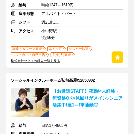
給与
時給1247～1619円
雇用形態
アルバイト・パート
シフト
週2日以上
アクセス
小中野駅
徒歩6分
副業・Ｗワーク歓迎
ネイル可
シルバー歓迎
シフト自由・自己申告
主婦(夫)歓迎
株式会社ツクイの求人一覧を見る
ソーシャルインクルーホーム弘前高屋/52850902
【お世話STAFF】夜勤/<未経験・
無資格OK>見回りがメイン♪シニア
活躍中!週1～!車通勤◎
給与
日給1万4963円