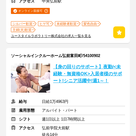
アクセス
中央弘前駅
オンライン面接可
シルバー歓迎
ヒゲ可
未経験者歓迎
髪色自由
主婦(夫)歓迎
ユースタイルラボラトリー株式会社の求人一覧を見る
ソーシャルインクルーホーム弘前富田町/54100902
【身の回りのサポート】夜勤/<未
経験・無資格OK>入居者様のサポ
ート!シニア活躍中!週1～！
給与
日給1万4963円
雇用形態
アルバイト・パート
シフト
週1日以上 1日7時間以上
アクセス
弘前学院大前駅
徒歩14分