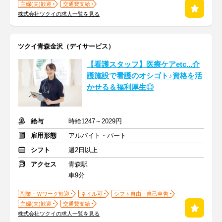
主婦(夫)歓迎
交通費支給
株式会社ツクイの求人一覧を見る
ツクイ青森金沢（デイサービス）
【看護スタッフ】医療ケアetc...介
護施設で看護のオシゴト♪資格を活
かせる＆福利厚生◎
給与
時給1247～2029円
雇用形態
アルバイト・パート
シフト
週2日以上
アクセス
青森駅
車9分
副業・Ｗワーク歓迎
ネイル可
シフト自由・自己申告
主婦(夫)歓迎
交通費支給
株式会社ツクイの求人一覧を見る