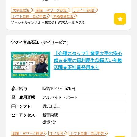
大学生歓迎
副業・Ｗワーク歓迎
シルバー歓迎
シフト自由・自己申告
未経験者歓迎
ソーシャルインクルー株式会社の求人一覧を見る
ツクイ青森石江（デイサービス）
【介護スタッフ】業界大手の安心
感＆充実の福利厚生◎幅広い年齢
活躍★正社員登用あり
給与
時給1029～1529円
雇用形態
アルバイト・パート
シフト
週3日以上
アクセス
新青森駅
徒歩7分
副業・Ｗワーク歓迎
ネイル可
シフト自由・自己申告