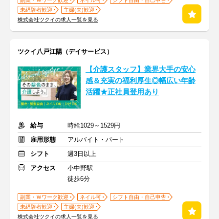
副業・Ｗワーク歓迎
ネイル可
シフト自由・自己申告
未経験者歓迎
主婦(夫)歓迎
株式会社ツクイの求人一覧を見る
ツクイ八戸江陽（デイサービス）
【介護スタッフ】業界大手の安心
感＆充実の福利厚生◎幅広い年齢
活躍★正社員登用あり
給与
時給1029～1529円
雇用形態
アルバイト・パート
シフト
週3日以上
アクセス
小中野駅
徒歩6分
副業・Ｗワーク歓迎
ネイル可
シフト自由・自己申告
未経験者歓迎
主婦(夫)歓迎
株式会社ツクイの求人一覧を見る