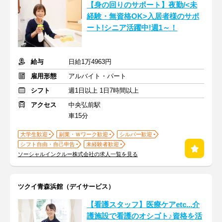
【身の回りのサポート】夜勤/<未
経験・無資格OK>入居者様のサポ
ート!シニア活躍中!週1～！
給与
日給1万4963円
雇用形態
アルバイト・パート
シフト
週1日以上 1日7時間以上
アクセス
中央弘前駅
車15分
大学生歓迎
副業・Ｗワーク歓迎
シルバー歓迎
シフト自由・自己申告
未経験者歓迎
ソーシャルインクルー株式会社の求人一覧を見る
ツクイ青森浜館（デイサービス）
【看護スタッフ】医療ケアetc...介
護施設で看護のオシゴト♪資格を活