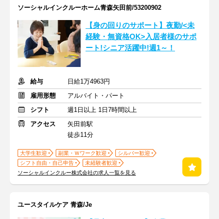
ソーシャルインクルーホーム青森矢田前/53200902
【身の回りのサポート】夜勤/<未
経験・無資格OK>入居者様のサポ
ート!シニア活躍中!週1～！
給与
日給1万4963円
雇用形態
アルバイト・パート
シフト
週1日以上 1日7時間以上
アクセス
矢田前駅
徒歩11分
大学生歓迎
副業・Ｗワーク歓迎
シルバー歓迎
シフト自由・自己申告
未経験者歓迎
ソーシャルインクルー株式会社の求人一覧を見る
ユースタイルケア 青森/Je