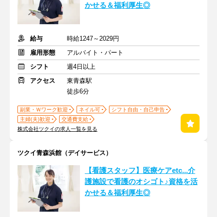
かせる＆福利厚生◎
給与
時給1247～2029円
雇用形態
アルバイト・パート
シフト
週4日以上
アクセス
東青森駅
徒歩6分
副業・Ｗワーク歓迎
ネイル可
シフト自由・自己申告
主婦(夫)歓迎
交通費支給
株式会社ツクイの求人一覧を見る
ツクイ青森浜館（デイサービス）
【看護スタッフ】医療ケアetc...介
護施設で看護のオシゴト♪資格を活
かせる＆福利厚生◎