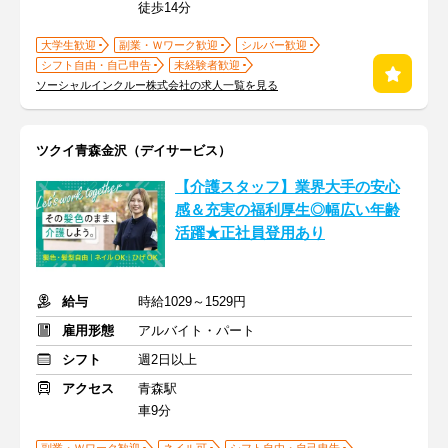
徒歩14分
大学生歓迎
副業・Ｗワーク歓迎
シルバー歓迎
シフト自由・自己申告
未経験者歓迎
ソーシャルインクルー株式会社の求人一覧を見る
ツクイ青森金沢（デイサービス）
【介護スタッフ】業界大手の安心
感＆充実の福利厚生◎幅広い年齢
活躍★正社員登用あり
給与
時給1029～1529円
雇用形態
アルバイト・パート
シフト
週2日以上
アクセス
青森駅
車9分