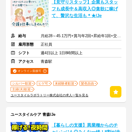
【見守りスタッフ】企業もスタッ
フも成長中＆高収入◎貪欲に稼げ
て、贅沢な生活も＊★/Je
給与
月給28～45.1万円+賞与年2回+昇給年1回+交通費全額
雇用形態
正社員
シフト
週4日以上 1日8時間以上
アクセス
青森駅
オンライン面接可
シルバー歓迎
ヒゲ可
未経験者歓迎
髪色自由
主婦(夫)歓迎
ユースタイルラボラトリー株式会社の求人一覧を見る
ユースタイルケア 青森/Je
【暮らしの支援】異業種からのチ