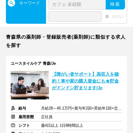
キーワード
検索
含まない
青森県の薬剤師・登録販売者(薬剤師)に類似する求人
を探す
ユースタイルケア 青森/Je
【障がい者サポート】高収入を確
約！車や家の購入資金にも★貯金
がドンドン貯まります/Je
給与
月給28～45.1万円+賞与年2回+昇給年1回+交通費全額
雇用形態
正社員
シフト
週4日以上 1日8時間以上