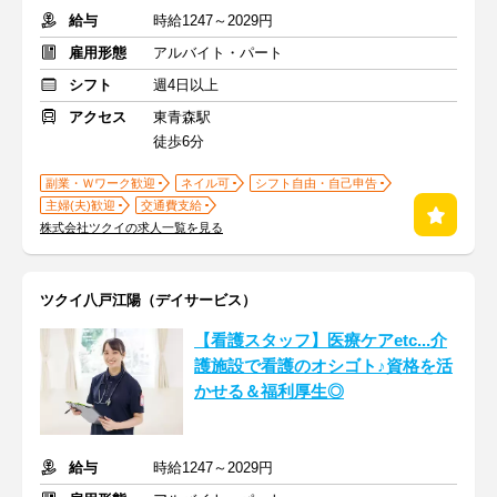
給与
時給1247～2029円
雇用形態
アルバイト・パート
シフト
週4日以上
アクセス
東青森駅
徒歩6分
副業・Ｗワーク歓迎
ネイル可
シフト自由・自己申告
主婦(夫)歓迎
交通費支給
株式会社ツクイの求人一覧を見る
ツクイ八戸江陽（デイサービス）
【看護スタッフ】医療ケアetc...介
護施設で看護のオシゴト♪資格を活
かせる＆福利厚生◎
給与
時給1247～2029円