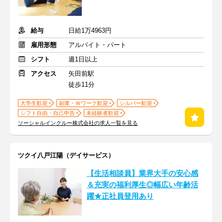
給与
日給1万4963円
雇用形態
アルバイト・パート
シフト
週1日以上
アクセス
矢田前駅
徒歩11分
大学生歓迎
副業・Ｗワーク歓迎
シルバー歓迎
シフト自由・自己申告
未経験者歓迎
ソーシャルインクルー株式会社の求人一覧を見る
ツクイ八戸江陽（デイサービス）
【生活相談員】業界大手の安心感
＆充実の福利厚生◎幅広い年齢活
躍★正社員登用あり