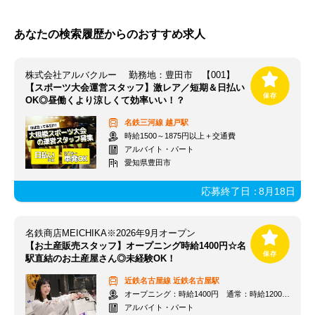
あなたの検索履歴からのおすすめ求人
株式会社アルバクルー 勤務地：豊田市 【001】
【スポーツ大会運営スタッフ】激レア／短期＆日払い
OK◎昼働くより涼しくて効率いい！？
名鉄三河線
越戸駅
時給1500～1875円以上＋交通費
アルバイト・パート
愛知県豊田市
応募終了日：
8月18日
名鉄商店MEICHIKA※2026年9月オープン
【お土産販売スタッフ】オープニング時給1400円☆名
駅直結のお土産屋さん◎未経験OK！
近鉄名古屋線
近鉄名古屋駅
オープニング：時給1400円 通常：時給1200円～＋交通費全額支給
アルバイト・パート