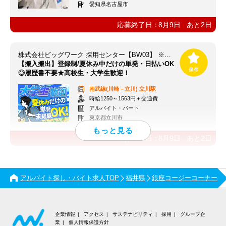
愛知県名古屋市
応募終了日：
8月9日
あと
2
日
株式会社ビッグワーク 採用センター【BW03】 ※立川エリア
【搬入搬出】登録制/夏休み中だけの単発・日払いOK
◎履歴書不要★高校生・大学生歓迎！
南武線(川崎－立川)
立川駅
時給1250～1563円＋交通費
アルバイト・パート
東京都立川市
応募終了日：
8月9日
あと
2
日
アルバイト探し・バイト求人TOP
福井県
銀座コージーコーナー
企業情報
アクセス
サステナビリティ
採用
グループ企
業
個人情報保護方針