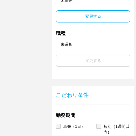
未選択
変更する
職種
未選択
変更する
こだわり条件
勤務期間
単発（1日）
短期（1週間以
内）