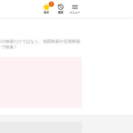
0
保存
履歴
メニュー
等の検索だけではなく、地図検索や定期検索
トで検索！