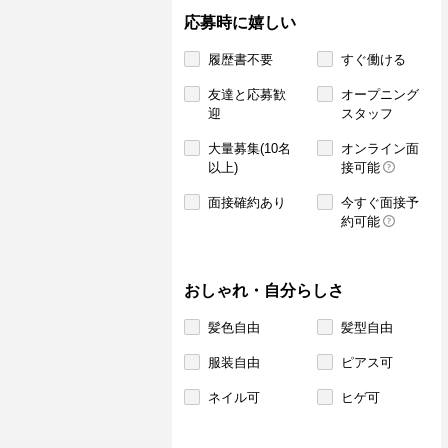
応募時に嬉しい
履歴書不要
すぐ働ける
友達と応募歓
オープニング
迎
スタッフ
大量募集(10名
オンライン面
以上)
接可能
面接確約あり
今すぐ面接予
約可能
おしゃれ・自分らしさ
髪色自由
髪型自由
服装自由
ピアス可
ネイル可
ヒゲ可