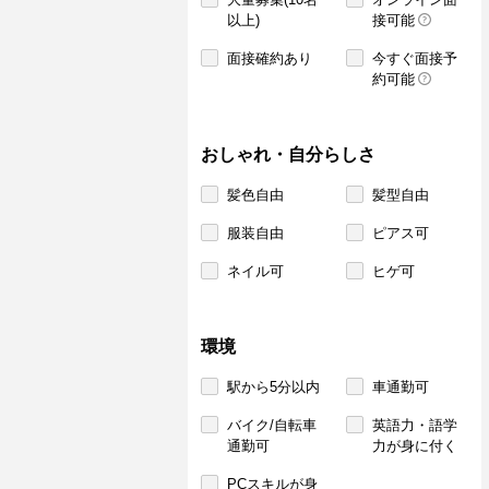
以上)
接可能
面接確約あり
今すぐ面接予
約可能
おしゃれ・自分らしさ
髪色自由
髪型自由
服装自由
ピアス可
ネイル可
ヒゲ可
環境
駅から5分以内
車通勤可
バイク/自転車
英語力・語学
通勤可
力が身に付く
PCスキルが身