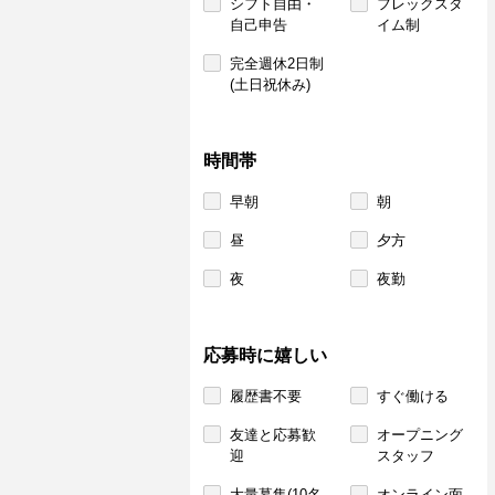
シフト自由・
フレックスタ
自己申告
イム制
完全週休2日制
(土日祝休み)
時間帯
早朝
朝
昼
夕方
夜
夜勤
応募時に嬉しい
履歴書不要
すぐ働ける
友達と応募歓
オープニング
迎
スタッフ
大量募集(10名
オンライン面