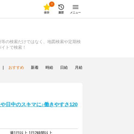
0
保存
履歴
メニュー
種等の検索だけではなく、地図検索や定期検
バイトで検索！
|
おすすめ
新着
時給
日給
月給
や日中のスキマに♪働きやすさ120
週1日以上 1日2時間以上