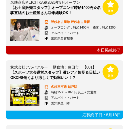
名鉄商店MEICHIKA※2026年9月オープン
【お土産販売スタッフ】オープニング時給1400円☆名
駅直結のお土産屋さん◎未経験OK！
近鉄名古屋線
近鉄名古屋駅
オープニング：時給1400円 通常：時給1200円～＋交通費全額支給
アルバイト・パート
愛知県名古屋市
本日掲載終了
株式会社アルバクルー 勤務地：豊田市 【001】
【スポーツ大会運営スタッフ】激レア／短期＆日払い
OK◎昼働くより涼しくて効率いい！？
名鉄三河線
越戸駅
時給1500～1875円以上＋交通費
アルバイト・パート
愛知県豊田市
応募終了日：
8月18日