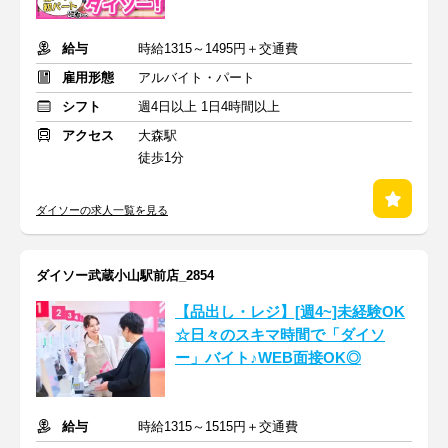
給与
時給1315～1495円＋交通費
雇用形態
アルバイト・パート
シフト
週4日以上 1日4時間以上
アクセス
大森駅
徒歩1分
ダイソーの求人一覧を見る
ダイソー武蔵小山駅前店_2854
【品出し・レジ】[週4~]未経験OK
☆日々のスキマ時間で「ダイソ
ー」バイト♪WEB面接OK◎
給与
時給1315～1515円＋交通費