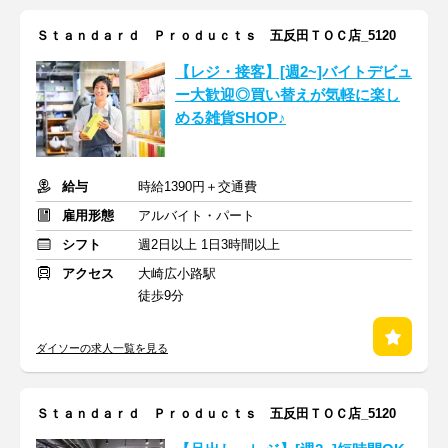
Ｓｔａｎｄａｒｄ Ｐｒｏｄｕｃｔｓ 五反田ＴＯＣ店_5120
【レジ・接客】[週2~]バイトデビュ
ー大歓迎◎買い替えが気軽に楽し
める雑貨SHOP♪
給与
時給1390円＋交通費
雇用形態
アルバイト・パート
シフト
週2日以上 1日3時間以上
アクセス
大崎広小路駅
徒歩9分
ダイソーの求人一覧を見る
Ｓｔａｎｄａｒｄ Ｐｒｏｄｕｃｔｓ 五反田ＴＯＣ店_5120