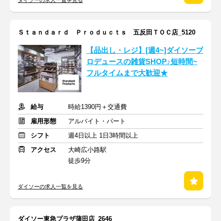
ダイソーの求人一覧を見る
Ｓｔａｎｄａｒｄ Ｐｒｏｄｕｃｔｓ 五反田ＴＯＣ店_5120
【品出し・レジ】[週4~]ダイソープ
ロデュースの雑貨SHOP♪短時間~
フルタイムまで大歓迎★
給与
時給1390円＋交通費
雇用形態
アルバイト・パート
シフト
週4日以上 1日3時間以上
アクセス
大崎広小路駅
徒歩9分
ダイソーの求人一覧を見る
ダイソー東急プラザ蒲田店_2646