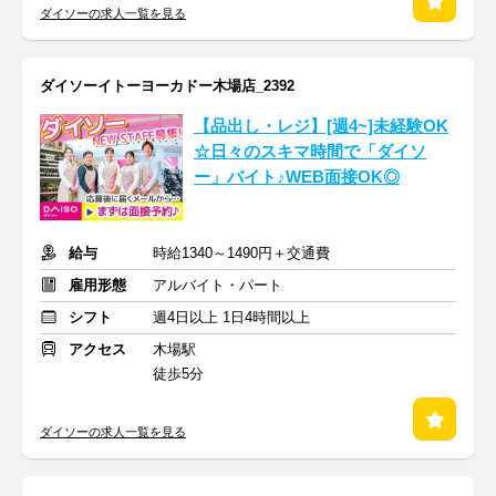
ダイソーの求人一覧を見る
ダイソーイトーヨーカドー木場店_2392
【品出し・レジ】[週4~]未経験OK
☆日々のスキマ時間で「ダイソ
ー」バイト♪WEB面接OK◎
給与
時給1340～1490円＋交通費
雇用形態
アルバイト・パート
シフト
週4日以上 1日4時間以上
アクセス
木場駅
徒歩5分
ダイソーの求人一覧を見る