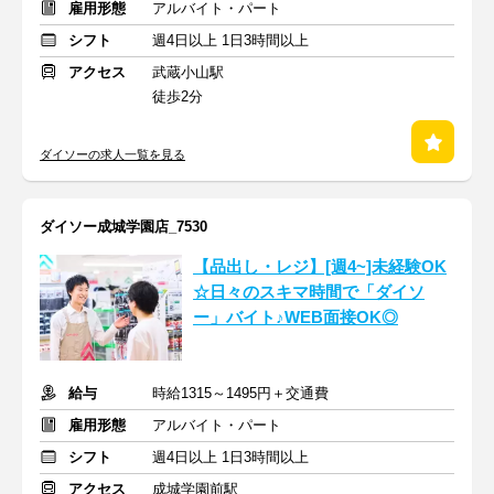
雇用形態
アルバイト・パート
シフト
週4日以上 1日3時間以上
アクセス
武蔵小山駅
徒歩2分
ダイソーの求人一覧を見る
ダイソー成城学園店_7530
【品出し・レジ】[週4~]未経験OK
☆日々のスキマ時間で「ダイソ
ー」バイト♪WEB面接OK◎
給与
時給1315～1495円＋交通費
雇用形態
アルバイト・パート
シフト
週4日以上 1日3時間以上
アクセス
成城学園前駅