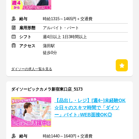
給与
時給1315～1465円＋交通費
雇用形態
アルバイト・パート
シフト
週4日以上 1日3時間以上
アクセス
蒲田駅
徒歩0分
ダイソーの求人一覧を見る
ダイソービックカメラ新宿東口店_5173
【品出し・レジ】[週4~]未経験OK
☆日々のスキマ時間で「ダイソ
ー」バイト♪WEB面接OK◎
給与
時給1440～1640円＋交通費