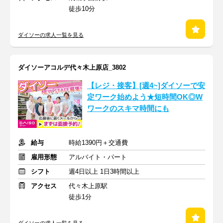
徒歩10分
ダイソーの求人一覧を見る
ダイソーアコルデ代々木上原店_3802
【レジ・接客】[週4~]ダイソーで安
定ワーク始めよう★短時間OK◎W
ワークのスキマ時間にも
給与
時給1390円＋交通費
雇用形態
アルバイト・パート
シフト
週4日以上 1日3時間以上
アクセス
代々木上原駅
徒歩1分