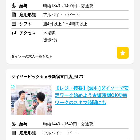
給与
時給1340～1490円＋交通費
雇用形態
アルバイト・パート
シフト
週4日以上 1日4時間以上
アクセス
木場駅
徒歩5分
ダイソーの求人一覧を見る
ダイソービックカメラ新宿東口店_5173
【レジ・接客】[週4~]ダイソーで安
定ワーク始めよう★短時間OK◎W
ワークのスキマ時間にも
給与
時給1440～1640円＋交通費
雇用形態
アルバイト・パート