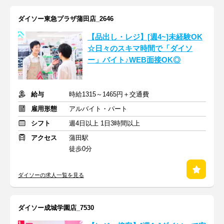
ダイソー東急プラザ蒲田店_2646
【品出し・レジ】[週4~]未経験OK
☆日々のスキマ時間で「ダイソ
ー」バイト♪WEB面接OK◎
給与
時給1315～1465円＋交通費
雇用形態
アルバイト・パート
シフト
週4日以上 1日3時間以上
アクセス
蒲田駅
徒歩0分
ダイソーの求人一覧を見る
ダイソー成城学園店_7530