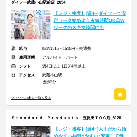
ダイソー武蔵小山駅前店_2854
【レジ・接客】[週4~]ダイソーで安
定ワーク始めよう★短時間OK◎W
ワークのスキマ時間にも
給与
時給1315～1515円＋交通費
雇用形態
アルバイト・パート
シフト
週4日以上 1日3時間以上
アクセス
武蔵小山駅
徒歩2分
ダイソーの求人一覧を見る
Ｓｔａｎｄａｒｄ Ｐｒｏｄｕｃｔｓ 五反田ＴＯＣ店_5120
【レジ・接客】[週4~]大手だから始
めやすい&続けやすい♪安定して働