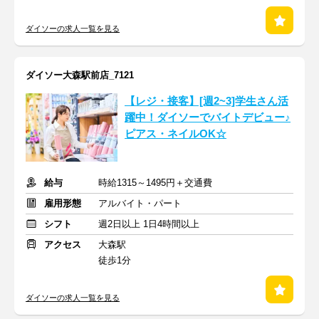
ダイソーの求人一覧を見る
ダイソー大森駅前店_7121
【レジ・接客】[週2~3]学生さん活
躍中！ダイソーでバイトデビュー♪
ピアス・ネイルOK☆
給与
時給1315～1495円＋交通費
雇用形態
アルバイト・パート
シフト
週2日以上 1日4時間以上
アクセス
大森駅
徒歩1分
ダイソーの求人一覧を見る