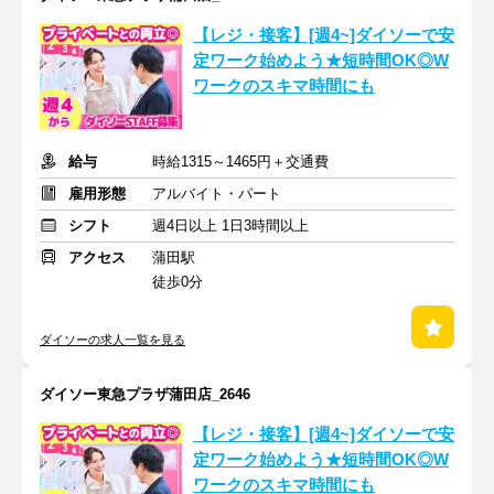
【レジ・接客】[週4~]ダイソーで安
定ワーク始めよう★短時間OK◎W
ワークのスキマ時間にも
給与
時給1315～1465円＋交通費
雇用形態
アルバイト・パート
シフト
週4日以上 1日3時間以上
アクセス
蒲田駅
徒歩0分
ダイソーの求人一覧を見る
ダイソー東急プラザ蒲田店_2646
【レジ・接客】[週4~]ダイソーで安
定ワーク始めよう★短時間OK◎W
ワークのスキマ時間にも