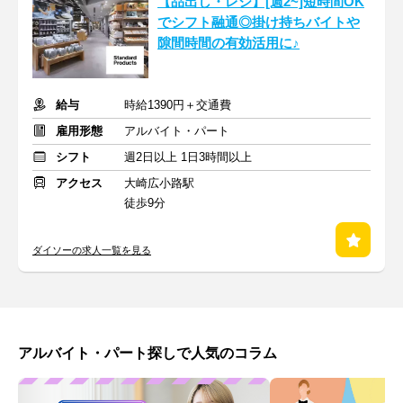
【品出し・レジ】[週2~]短時間OK
でシフト融通◎掛け持ちバイトや
隙間時間の有効活用に♪
給与
時給1390円＋交通費
雇用形態
アルバイト・パート
シフト
週2日以上 1日3時間以上
アクセス
大崎広小路駅
徒歩9分
ダイソーの求人一覧を見る
アルバイト・パート探しで人気のコラム