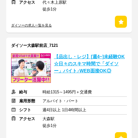
アクセス
代々木上原駅
徒歩1分
ダイソーの求人一覧を見る
ダイソー大森駅前店_7121
【品出し・レジ】[週4~]未経験OK
☆日々のスキマ時間で「ダイソ
ー」バイト♪WEB面接OK◎
給与
時給1315～1495円＋交通費
雇用形態
アルバイト・パート
シフト
週4日以上 1日4時間以上
アクセス
大森駅
徒歩1分