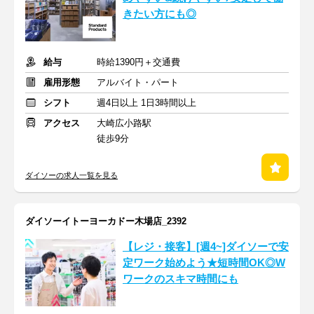
きたい方にも◎
給与
時給1390円＋交通費
雇用形態
アルバイト・パート
シフト
週4日以上 1日3時間以上
アクセス
大崎広小路駅
徒歩9分
ダイソーの求人一覧を見る
ダイソーイトーヨーカドー木場店_2392
【レジ・接客】[週4~]ダイソーで安
定ワーク始めよう★短時間OK◎W
ワークのスキマ時間にも