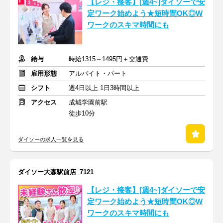
【レジ・接客】[週4~]ダイソーで安
定ワーク始めよう★短時間OK◎W
ワークのスキマ時間にも
給与
時給1315～1495円＋交通費
雇用形態
アルバイト・パート
シフト
週4日以上 1日3時間以上
アクセス
成城学園前駅
徒歩10分
ダイソーの求人一覧を見る
ダイソー大森駅前店_7121
【レジ・接客】[週4~]ダイソーで安
定ワーク始めよう★短時間OK◎W
ワークのスキマ時間にも