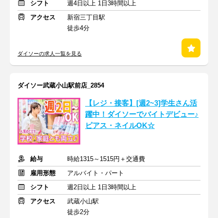
シフト
週4日以上 1日3時間以上
アクセス
新宿三丁目駅
徒歩4分
ダイソーの求人一覧を見る
ダイソー武蔵小山駅前店_2854
【レジ・接客】[週2~3]学生さん活
躍中！ダイソーでバイトデビュー♪
ピアス・ネイルOK☆
給与
時給1315～1515円＋交通費
雇用形態
アルバイト・パート
シフト
週2日以上 1日3時間以上
アクセス
武蔵小山駅
徒歩2分