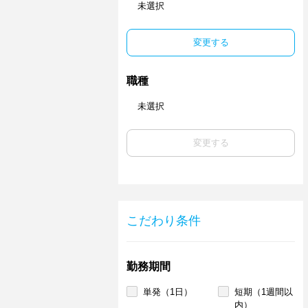
未選択
変更する
職種
未選択
変更する
こだわり条件
勤務期間
単発（1日）
短期（1週間以
内）