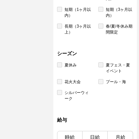
短期（1ヶ月以
短期（3ヶ月以
内）
内）
長期（3ヶ月以
春/夏/冬休み期
上）
間限定
シーズン
夏休み
夏フェス・夏
イベント
花火大会
プール・海
シルバーウィ
ーク
給与
時給
日給
月給