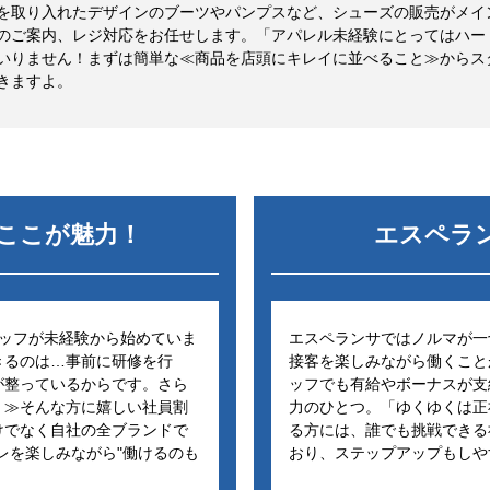
を取り入れたデザインのブーツやパンプスなど、シューズの販売がメイ
のご案内、レジ対応をお任せします。「アパレル未経験にとってはハー
いりません！まずは簡単な≪商品を店頭にキレイに並べること≫からス
ここが魅力！
エスペラ
タッフが未経験から始めていま
エスペランサではノルマが一
きるのは…事前に研修を行
接客を楽しみながら働くこと
が整っているからです。さら
ッフでも有給やボーナスが支
！≫そんな方に嬉しい社員割
力のひとつ。「ゆくゆくは正
けでなく自社の全ブランドで
る方には、誰でも挑戦できる
レを楽しみながら"働けるのも