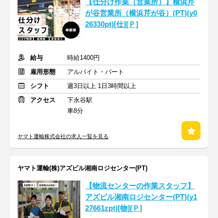
【仕分け作業（営業所）】横浜芹
が谷営業所（横浜芹が谷）(PT)(y0
26330pt)[仕][Ｐ]
給与
時給1400円
雇用形態
アルバイト・パート
シフト
週3日以上 1日3時間以上
アクセス
下永谷駅
車8分
ヤマト運輸株式会社の求人一覧を見る
ヤマト運輸(株)アズビル湘南ロジセンター(PT)
【物流センターの作業スタッフ】
アズビル湘南ロジセンター(PT)(y1
27661zpt)[物][Ｐ]