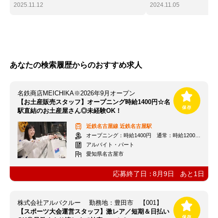
2025.11.12
2024.11.05
あなたの検索履歴からのおすすめ求人
名鉄商店MEICHIKA※2026年9月オープン
【お土産販売スタッフ】オープニング時給1400円☆名
駅直結のお土産屋さん◎未経験OK！
近鉄名古屋線
近鉄名古屋駅
オープニング：時給1400円 通常：時給1200円～＋交通費全額支給
アルバイト・パート
愛知県名古屋市
応募終了日：
8月9日
あと
1
日
株式会社アルバクルー 勤務地：豊田市 【001】
【スポーツ大会運営スタッフ】激レア／短期＆日払い