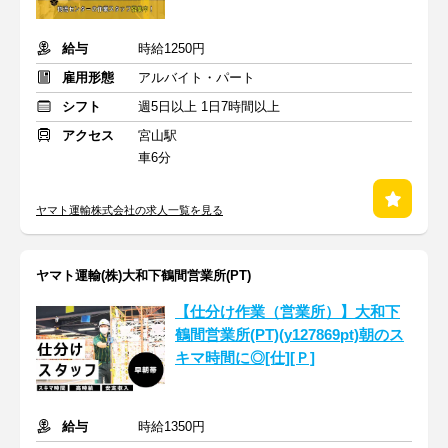
給与
時給1250円
雇用形態
アルバイト・パート
シフト
週5日以上 1日7時間以上
アクセス
宮山駅
車6分
ヤマト運輸株式会社の求人一覧を見る
ヤマト運輸(株)大和下鶴間営業所(PT)
【仕分け作業（営業所）】大和下
鶴間営業所(PT)(y127869pt)朝のス
キマ時間に◎[仕][Ｐ]
給与
時給1350円