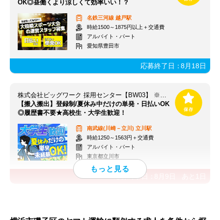
OK◎昼働くより涼しくて効率いい！？
名鉄三河線
越戸駅
時給1500～1875円以上＋交通費
アルバイト・パート
愛知県豊田市
応募終了日：
8月18日
株式会社ビッグワーク 採用センター【BW03】 ※立川エリア
【搬入搬出】登録制/夏休み中だけの単発・日払いOK
◎履歴書不要★高校生・大学生歓迎！
南武線(川崎－立川)
立川駅
時給1250～1563円＋交通費
アルバイト・パート
東京都立川市
応募終了日：
8月9日
あと
1
日