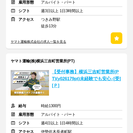
雇用形態
アルバイト・パート
シフト
週3日以上 1日3時間以上
アクセス
つきみ野駅
徒歩13分
ヤマト運輸株式会社の求人一覧を見る
ヤマト運輸(株)横浜三吉町営業所(PT)
【受付事務】横浜三吉町営業所(P
T)(y026179pt)未経験でも安心♪[受]
[Ｐ]
給与
時給1300円
雇用形態
アルバイト・パート
シフト
週4日以上 1日4時間以上
アクセス
伊勢佐木長者町駅