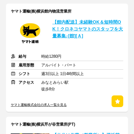
ヤマト運輸(株)横浜館内物流営業所
【館内配送】未経験OK＆短時間O
K！クロネコヤマトのスタッフを大
量募集♪[館][Ａ]
給与
時給1280円
雇用形態
アルバイト・パート
シフト
週3日以上 1日4時間以上
アクセス
みなとみらい駅
徒歩8分
ヤマト運輸株式会社の求人一覧を見る
ヤマト運輸(株)横浜芹が谷営業所(PT)