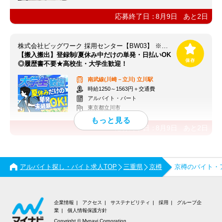
応募終了日：
8月9日
あと
2
日
株式会社ビッグワーク 採用センター【BW03】 ※立川エリア
【搬入搬出】登録制/夏休み中だけの単発・日払いOK
◎履歴書不要★高校生・大学生歓迎！
南武線(川崎－立川)
立川駅
時給1250～1563円＋交通費
アルバイト・パート
東京都立川市
応募終了日：
8月9日
あと
2
日
アルバイト探し・バイト求人TOP
三重県
京樽
京樽のバイト・
企業情報
アクセス
サステナビリティ
採用
グループ企
業
個人情報保護方針
Copyright © Mynavi Corporation