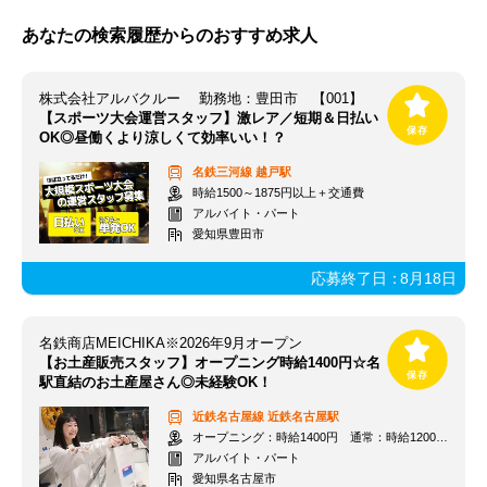
あなたの検索履歴からのおすすめ求人
株式会社アルバクルー 勤務地：豊田市 【001】
【スポーツ大会運営スタッフ】激レア／短期＆日払い
OK◎昼働くより涼しくて効率いい！？
名鉄三河線
越戸駅
時給1500～1875円以上＋交通費
アルバイト・パート
愛知県豊田市
応募終了日：
8月18日
名鉄商店MEICHIKA※2026年9月オープン
【お土産販売スタッフ】オープニング時給1400円☆名
駅直結のお土産屋さん◎未経験OK！
近鉄名古屋線
近鉄名古屋駅
オープニング：時給1400円 通常：時給1200円～＋交通費全額支給
アルバイト・パート
愛知県名古屋市