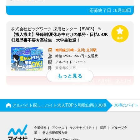
応募終了日：
8月18日
株式会社ビッグワーク 採用センター【BW03】 ※立川エリア
【搬入搬出】登録制/夏休み中だけの単発・日払いOK
◎履歴書不要★高校生・大学生歓迎！
南武線(川崎－立川)
立川駅
時給1250～1563円＋交通費
アルバイト・パート
東京都立川市
応募終了日：
8月9日
あと
1
日
アルバイト探し・バイト求人TOP
和歌山県
京樽
京樽のバイト
企業情報
アクセス
サステナビリティ
採用
グループ企
業
個人情報保護方針
Copyright © Mynavi Corporation