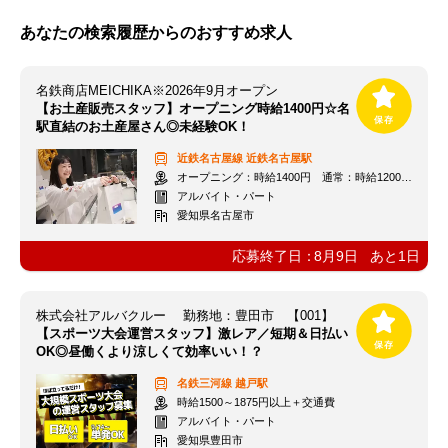
あなたの検索履歴からのおすすめ求人
名鉄商店MEICHIKA※2026年9月オープン
【お土産販売スタッフ】オープニング時給1400円☆名
駅直結のお土産屋さん◎未経験OK！
近鉄名古屋線
近鉄名古屋駅
オープニング：時給1400円 通常：時給1200円～＋交通費全額支給
アルバイト・パート
愛知県名古屋市
応募終了日：
8月9日
あと
1
日
株式会社アルバクルー 勤務地：豊田市 【001】
【スポーツ大会運営スタッフ】激レア／短期＆日払い
OK◎昼働くより涼しくて効率いい！？
名鉄三河線
越戸駅
時給1500～1875円以上＋交通費
アルバイト・パート
愛知県豊田市