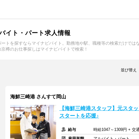
バイト・パート求人情報
パートを探すならマイナビバイト。勤務地や駅、職種等の検索だけでは
の京樽のお仕事探しはマイナビバイトで検索！
並び替え
海鮮三崎港 さんすて岡山
【海鮮三崎港スタッフ】元スタッ
スタートを応援♪
給与
時給1047～1309円 + 
雇用形態
アルバイト・パート