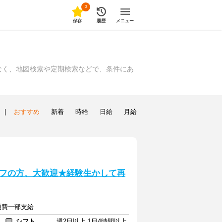
0
保存
履歴
メニュー
なく、地図検索や定期検索などで、条件にあ
|
おすすめ
新着
時給
日給
月給
フの方、大歓迎★経験生かして再
交通費一部支給
シフト
週2日以上 1日4時間以上