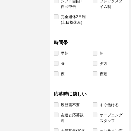
シフト自由・
フレックスタ
自己申告
イム制
完全週休2日制
(土日祝休み)
時間帯
早朝
朝
昼
夕方
夜
夜勤
応募時に嬉しい
履歴書不要
すぐ働ける
友達と応募歓
オープニング
迎
スタッフ
大量募集(10名
オンライン面