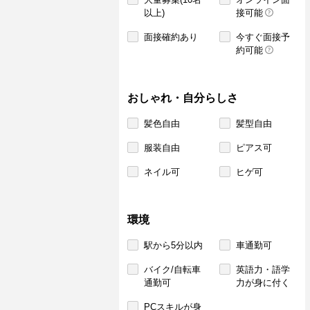
以上)
接可能
面接確約あり
今すぐ面接予
約可能
おしゃれ・自分らしさ
髪色自由
髪型自由
服装自由
ピアス可
ネイル可
ヒゲ可
環境
駅から5分以内
車通勤可
バイク/自転車
英語力・語学
通勤可
力が身に付く
PCスキルが身