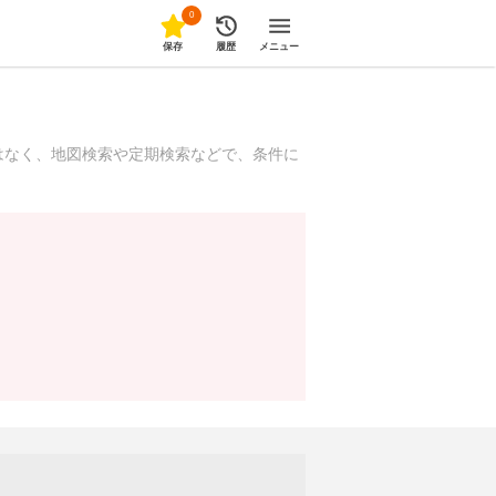
0
保存
履歴
メニュー
はなく、地図検索や定期検索などで、条件に