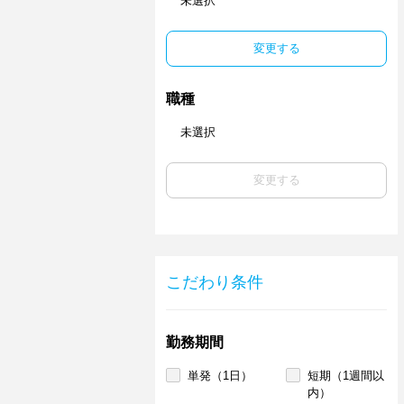
未選択
変更する
職種
未選択
変更する
こだわり条件
勤務期間
単発（1日）
短期（1週間以
内）