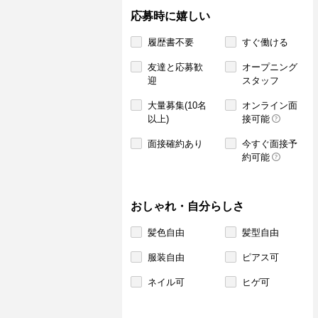
応募時に嬉しい
履歴書不要
すぐ働ける
友達と応募歓
オープニング
迎
スタッフ
大量募集(10名
オンライン面
以上)
接可能
面接確約あり
今すぐ面接予
約可能
おしゃれ・自分らしさ
髪色自由
髪型自由
服装自由
ピアス可
ネイル可
ヒゲ可