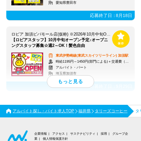
愛知県豊田市
応募終了日：
8月18日
ロピア 加須ビバモール店(仮称) ※2026年10月中旬OPEN予定
【ロピアスタッフ】10月中旬オープン予定♪オープニ
ングスタッフ募集☆週2～OK！髪色自由
東武伊勢崎線(東武スカイツリーライン)
加須駅
時給1195円～1450円(部門による)＋交通費（社内規定）
アルバイト・パート
埼玉県加須市
応募終了日：
9月29日
アルバイト探し・バイト求人TOP
福井県
タリーズコーヒー
タ
企業情報
アクセス
サステナビリティ
採用
グループ企
業
個人情報保護方針