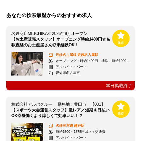
あなたの検索履歴からのおすすめ求人
名鉄商店MEICHIKA※2026年9月オープン
【お土産販売スタッフ】オープニング時給1400円☆名
駅直結のお土産屋さん◎未経験OK！
近鉄名古屋線
近鉄名古屋駅
オープニング：時給1400円 通常：時給1200円～＋交通費全額支給
アルバイト・パート
愛知県名古屋市
本日掲載終了
株式会社アルバクルー 勤務地：豊田市 【001】
【スポーツ大会運営スタッフ】激レア／短期＆日払い
OK◎昼働くより涼しくて効率いい！？
名鉄三河線
越戸駅
時給1500～1875円以上＋交通費
アルバイト・パート