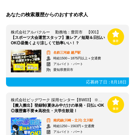
あなたの検索履歴からのおすすめ求人
株式会社アルバクルー 勤務地：豊田市 【001】
【スポーツ大会運営スタッフ】激レア／短期＆日払い
OK◎昼働くより涼しくて効率いい！？
名鉄三河線
越戸駅
時給1500～1875円以上＋交通費
アルバイト・パート
愛知県豊田市
応募終了日：
8月18日
株式会社ビッグワーク 採用センター【BW03】 ※立川エリア
【搬入搬出】登録制/夏休み中だけの単発・日払いOK
◎履歴書不要★高校生・大学生歓迎！
南武線(川崎－立川)
立川駅
時給1250～1563円＋交通費
アルバイト・パート