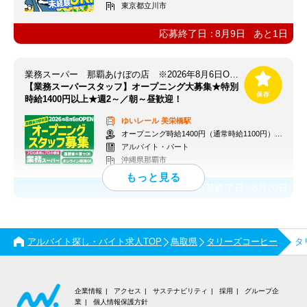
東京都立川市
応募終了日：
8月9日
あと
1
日
業務スーパー 那覇あけぼの店 ※2026年8月6日OPEN
【業務スーパースタッフ】オープニング大募集★特別
時給1400円以上★週2～／朝～昼歓迎！
ゆいレール
美栄橋駅
オープニング時給1400円（通常時給1100円）※各種手当あり
アルバイト・パート
沖縄県那覇市
応募終了日：
8月20日
アルバイト探し・バイト求人TOP
鳥取県
タリーズコーヒー
タ
企業情報
アクセス
サステナビリティ
採用
グループ企
業
個人情報保護方針