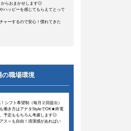
とからおまかせします◎
動やハッピーを感じてもらえてとって
クチャーするので安心！慣れてきた
場
の職場環境
OK！シフト希望制（毎月２回提出）
働き方はアナタStyleでOK★終電
、予定ももちろん考慮します◎
アス＞も自由！清潔感があればい