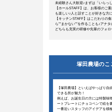
未経験さん大歓迎♪まずは「いらっ
【ホールSTAFF】は、お客様の
も楽しい♪人と話すことが好きな方
【キッチンSTAFF】はこだわり
ら""まかない""を作ることも♪アナ
どちらも充実の研修や先輩のフォロ
塚田農場
のこ
【塚田農場】といえばやっぱり自由
できる所が魅力！
例えば、お誕生日の方には特製味
ートプレートにチョコペンで絵を
一番近いスタッフのアイデアを積