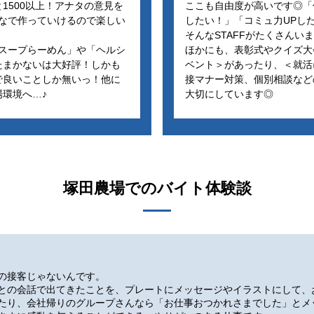
1500以上！アナタの意見を
ここも自由度が高いです◎「
んなで作っていけるので楽しい
したい！」「コミュ力UPし
そんなSTAFFがたくさんい
鶏スープらーめん」や「ヘルシ
ほかにも、表彰式やクイズ大
たまかないは大好評！しかも
ベント＞があったり、＜就活
で良いことしか無いっ！他に
接マナー対策、個別相談など
環境へ…♪
大切にしています◎
塚田農場
でのバイト体験談
の接客じゃないんです。
との会話で出てきたことを、プレートにメッセージやイラストにして、
たり、会社帰りのグループさんなら「お仕事おつかれさまでした」とメ