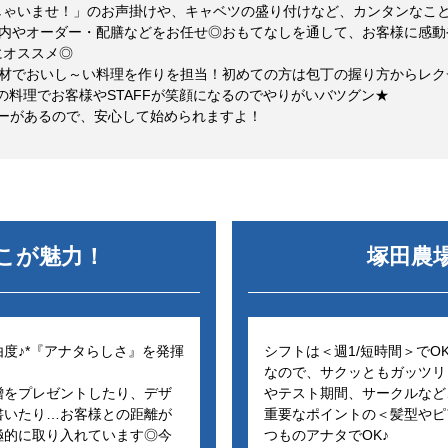
しゃいませ！」のお声掛けや、キャベツの盛り付けなど、カンタンなこ
ご案内やオーダー・配膳などをお任せ◎おもてなしを通して、お客様に感
にオススメ◎
の食材でおいし～い料理を作りを担当！初めての方は包丁の握り方からレ
タの料理でお客様やSTAFFが笑顔になるのでやりがいバツグン★
ーがあるので、安心して始められますよ！
こが魅力！
塚田農
度♪*『アナタらしさ』を発揮
シフトは＜週1/短時間＞で
なので、サクッともガッツリも
噌をプレゼントしたり、デザ
やテスト期間、サークルなど
書いたり…お客様との距離が
重要なポイントの＜髪型やピ
極的に取り入れています◎今
つものアナタでOK♪