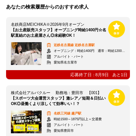
あなたの検索履歴からのおすすめ求人
名鉄商店MEICHIKA※2026年9月オープン
【お土産販売スタッフ】オープニング時給1400円☆名
駅直結のお土産屋さん◎未経験OK！
近鉄名古屋線
近鉄名古屋駅
オープニング：時給1400円 通常：時給1200円～＋交通費全額支給
アルバイト・パート
愛知県名古屋市
応募終了日：
8月9日
あと
1
日
株式会社アルバクルー 勤務地：豊田市 【001】
【スポーツ大会運営スタッフ】激レア／短期＆日払い
OK◎昼働くより涼しくて効率いい！？
名鉄三河線
越戸駅
時給1500～1875円以上＋交通費
アルバイト・パート
愛知県豊田市