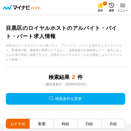
0
保存
履歴
メニュー
目黒区のロイヤルホストのアルバイト・バイ
ト・パート求人情報
目黒区のロイヤルホストの人気バイト・アルバイト・パートを探すならマイナビバイ
ト。勤務地や駅、職種等の検索だけではなく、地図検索や定期検索などで、条件にあっ
たお仕事を簡単に検索できます。目黒区のロイヤルホストのお仕事探しはマイナビバイ
トで検索！
2
検索結果
件
（最終更新日：2026年8月8日）
検索条件を変更
おすすめ
新着
時給
日給
月給