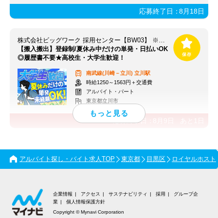
応募終了日：
8月18日
株式会社ビッグワーク 採用センター【BW03】 ※立川エリア
【搬入搬出】登録制/夏休み中だけの単発・日払いOK
◎履歴書不要★高校生・大学生歓迎！
南武線(川崎－立川)
立川駅
時給1250～1563円＋交通費
アルバイト・パート
東京都立川市
応募終了日：
8月9日
あと
1
日
アルバイト探し・バイト求人TOP
東京都
目黒区
ロイヤルホスト
企業情報
アクセス
サステナビリティ
採用
グループ企
業
個人情報保護方針
Copyright © Mynavi Corporation