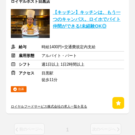
ロイヤルホスト目黒店
【キッチン】キッチンは、もう一
つのキャンパス。ロイホでバイト
仲間ができる!未経験OK◎
給与
時給1400円+交通費規定内支給
雇用形態
アルバイト・パート
シフト
週1日以上 1日2時間以上
アクセス
目黒駅
徒歩11分
急募
ロイヤルフードサービス株式会社の求人一覧を見る
1
前のページへ
次のページへ