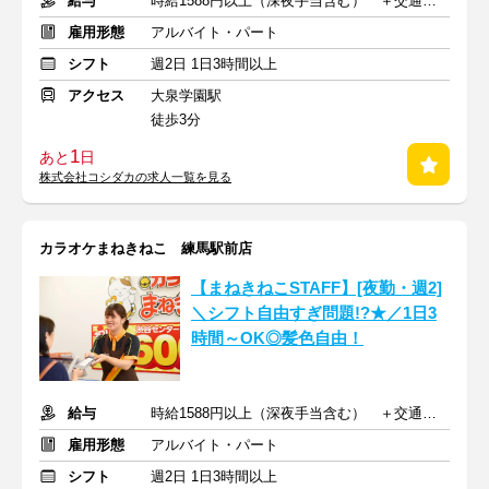
給与
時給1588円以上（深夜手当含む） ＋交通費支給
雇用形態
アルバイト・パート
シフト
週2日 1日3時間以上
アクセス
大泉学園駅
徒歩3分
1
あと
日
株式会社コシダカの求人一覧を見る
カラオケまねきねこ 練馬駅前店
【まねきねこSTAFF】[夜勤・週2]
＼シフト自由すぎ問題!?★／1日3
時間～OK◎髪色自由！
給与
時給1588円以上（深夜手当含む） ＋交通費支給
雇用形態
アルバイト・パート
シフト
週2日 1日3時間以上