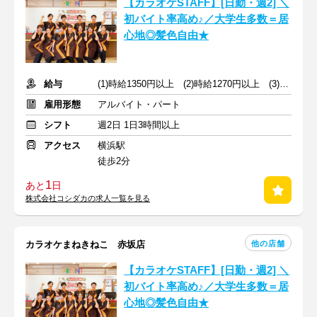
【カラオケSTAFF】[日勤・週2] ＼
初バイト率高め♪／大学生多数＝居
心地◎髪色自由★
給与
(1)時給1350円以上 (2)時給1270円以上 (3)時給1350円以上
雇用形態
アルバイト・パート
シフト
週2日 1日3時間以上
アクセス
横浜駅
徒歩2分
1
あと
日
株式会社コシダカの求人一覧を見る
他の店舗
カラオケまねきねこ 赤坂店
【カラオケSTAFF】[日勤・週2] ＼
初バイト率高め♪／大学生多数＝居
心地◎髪色自由★