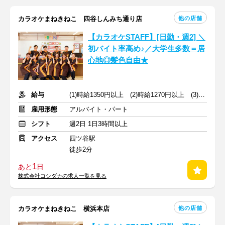
他の店舗
カラオケまねきねこ 四谷しんみち通り店
【カラオケSTAFF】[日勤・週2] ＼
初バイト率高め♪／大学生多数＝居
心地◎髪色自由★
給与
(1)時給1350円以上 (2)時給1270円以上 (3)時給1350円以上
雇用形態
アルバイト・パート
シフト
週2日 1日3時間以上
アクセス
四ツ谷駅
徒歩2分
1
あと
日
株式会社コシダカの求人一覧を見る
他の店舗
カラオケまねきねこ 横浜本店