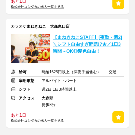
1
あと
日
株式会社コシダカの求人一覧を見る
カラオケまねきねこ 大森東口店
【まねきねこSTAFF】[夜勤・週2]
＼シフト自由すぎ問題!?★／1日3
時間～OK◎髪色自由！
給与
時給1625円以上（深夜手当含む） ＋交通費支給
雇用形態
アルバイト・パート
シフト
週2日 1日3時間以上
アクセス
大森駅
徒歩3分
1
あと
日
株式会社コシダカの求人一覧を見る