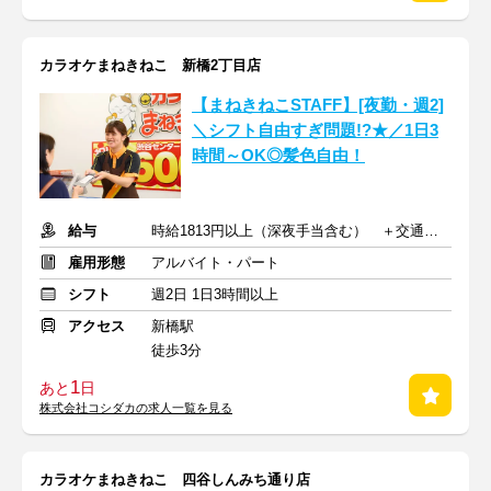
カラオケまねきねこ 新橋2丁目店
【まねきねこSTAFF】[夜勤・週2]
＼シフト自由すぎ問題!?★／1日3
時間～OK◎髪色自由！
給与
時給1813円以上（深夜手当含む） ＋交通費支給
雇用形態
アルバイト・パート
シフト
週2日 1日3時間以上
アクセス
新橋駅
徒歩3分
1
あと
日
株式会社コシダカの求人一覧を見る
カラオケまねきねこ 四谷しんみち通り店