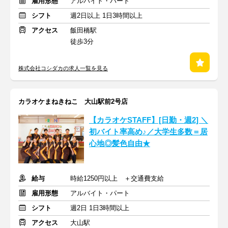
雇用形態
アルバイト・パート
シフト
週2日以上 1日3時間以上
アクセス
飯田橋駅
徒歩3分
株式会社コシダカの求人一覧を見る
カラオケまねきねこ 大山駅前2号店
【カラオケSTAFF】[日勤・週2] ＼
初バイト率高め♪／大学生多数＝居
心地◎髪色自由★
給与
時給1250円以上 ＋交通費支給
雇用形態
アルバイト・パート
シフト
週2日 1日3時間以上
アクセス
大山駅