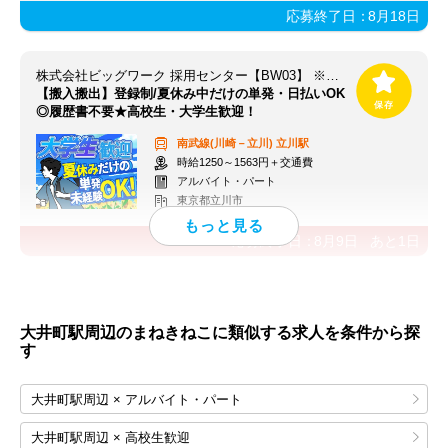
応募終了日：
8月18日
株式会社ビッグワーク 採用センター【BW03】 ※立川エリア
【搬入搬出】登録制/夏休み中だけの単発・日払いOK
◎履歴書不要★高校生・大学生歓迎！
南武線(川崎－立川)
立川駅
時給1250～1563円＋交通費
アルバイト・パート
東京都立川市
応募終了日：
8月9日
あと
1
日
大井町駅周辺のまねきねこに類似する求人を条件から探
す
大井町駅周辺 × アルバイト・パート
大井町駅周辺 × 高校生歓迎