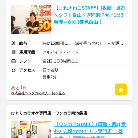
【まねきねこSTAFF】[夜勤・週2]
＼シフト自由すぎ問題!?★／1日3
時間～OK◎髪色自由！
給与
時給1688円以上（深夜手当含む） ＋交通費支給
雇用形態
アルバイト・パート
シフト
週2日 1日3時間以上
アクセス
四ツ谷駅
徒歩2分
1
あと
日
株式会社コシダカの求人一覧を見る
ひとりカラオケ専門店 ワンカラ南池袋店
【ワンカラSTAFF】[日勤・週2] 意
外と穴場の"ひとカラ専門店"！落