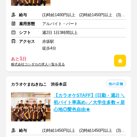
給与
(1)時給1400円以上 (2)時給1450円以上 (3)時給1450円以上
雇用形態
アルバイト・パート
シフト
週2日 1日3時間以上
アクセス
赤坂駅
徒歩4分
1
あと
日
株式会社コシダカの求人一覧を見る
他の店舗
カラオケまねきねこ 渋谷本店
【カラオケSTAFF】[日勤・週2] ＼
初バイト率高め♪／大学生多数＝居
心地◎髪色自由★
給与
(1)時給1450円以上 (2)時給1450円以上 (3)時給1300円以上