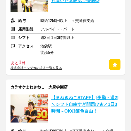
ち着いた雰囲気で快適◎
給与
時給1250円以上 ＋交通費支給
雇用形態
アルバイト・パート
シフト
週2日 1日3時間以上
アクセス
池袋駅
徒歩5分
1
あと
日
株式会社コシダカの求人一覧を見る
カラオケまねきねこ 大泉学園店
【まねきねこSTAFF】[夜勤・週2]
＼シフト自由すぎ問題!?★／1日3
時間～OK◎髪色自由！