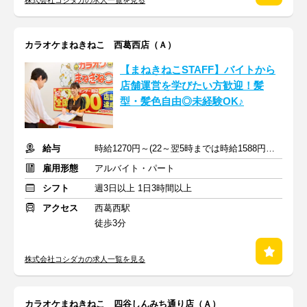
株式会社コシダカの求人一覧を見る
カラオケまねきねこ 西葛西店（Ａ）
【まねきねこSTAFF】バイトから
店舗運営を学びたい方歓迎！髪
型・髪色自由◎未経験OK♪
給与
時給1270円～(22～翌5時までは時給1588円～)+交通費規定支給
雇用形態
アルバイト・パート
シフト
週3日以上 1日3時間以上
アクセス
西葛西駅
徒歩3分
株式会社コシダカの求人一覧を見る
カラオケまねきねこ 四谷しんみち通り店（Ａ）