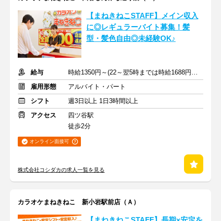
【まねきねこSTAFF】メイン収入
に◎レギュラーバイト募集！髪
型・髪色自由◎未経験OK♪
給与
時給1350円～(22～翌5時までは時給1688円～)+交通費規定支給
雇用形態
アルバイト・パート
シフト
週3日以上 1日3時間以上
アクセス
四ツ谷駅
徒歩2分
オンライン面接可
株式会社コシダカの求人一覧を見る
カラオケまねきねこ 新小岩駅前店（Ａ）
【まねきねこSTAFF】長期×安定を