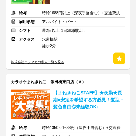
給与
時給1688円以上（深夜手当含む）+交通費規定支給
雇用形態
アルバイト・パート
シフト
週2日以上 1日3時間以上
アクセス
水道橋駅
徒歩2分
株式会社コシダカの求人一覧を見る
カラオケまねきねこ 飯田橋東口店（Ａ）
【まねきねこSTAFF】★夜勤★長
期×安定を希望する方必見！髪型・
髪色自由◎未経験OK♪
給与
時給1350～1688円（深夜手当含む）+交通費規定支給