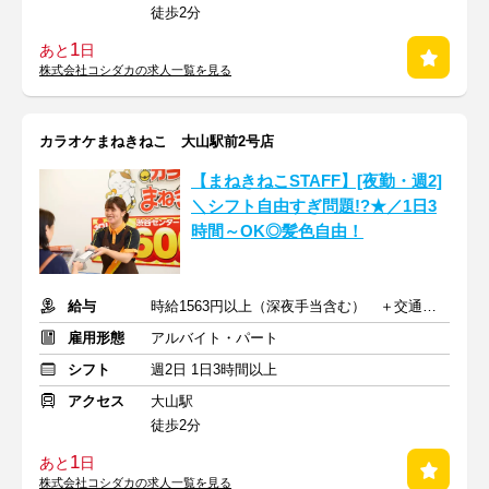
徒歩2分
1
あと
日
株式会社コシダカの求人一覧を見る
カラオケまねきねこ 大山駅前2号店
【まねきねこSTAFF】[夜勤・週2]
＼シフト自由すぎ問題!?★／1日3
時間～OK◎髪色自由！
給与
時給1563円以上（深夜手当含む） ＋交通費支給
雇用形態
アルバイト・パート
シフト
週2日 1日3時間以上
アクセス
大山駅
徒歩2分
1
あと
日
株式会社コシダカの求人一覧を見る