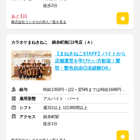
徒歩2分
1
あと
日
株式会社コシダカの求人一覧を見る
カラオケまねきねこ 錦糸町南口2号店（Ａ）
【まねきねこSTAFF】バイトから
店舗運営を学びたい方歓迎！髪
型・髪色自由◎未経験OK♪
給与
時給1350円～(22～翌5時までは時給1688円～)+交通費規定支給
雇用形態
アルバイト・パート
シフト
週3日以上 1日3時間以上
アクセス
錦糸町駅
徒歩1分