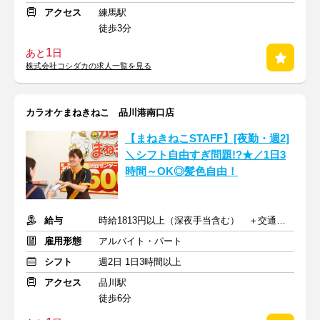
アクセス
練馬駅
徒歩3分
1
あと
日
株式会社コシダカの求人一覧を見る
カラオケまねきねこ 品川港南口店
【まねきねこSTAFF】[夜勤・週2]
＼シフト自由すぎ問題!?★／1日3
時間～OK◎髪色自由！
給与
時給1813円以上（深夜手当含む） ＋交通費支給
雇用形態
アルバイト・パート
シフト
週2日 1日3時間以上
アクセス
品川駅
徒歩6分