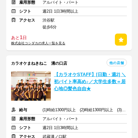
雇用形態
アルバイト・パート
シフト
週2日 1日3時間以上
アクセス
渋谷駅
徒歩6分
1
あと
日
株式会社コシダカの求人一覧を見る
他の店舗
カラオケまねきねこ 溝の口店
【カラオケSTAFF】[日勤・週2] ＼
初バイト率高め♪／大学生多数＝居
心地◎髪色自由★
給与
(1)時給1300円以上 (2)時給1300円以上 (3)時給1300円以上
雇用形態
アルバイト・パート
シフト
週2日 1日3時間以上
アクセス
武蔵溝ノ口駅