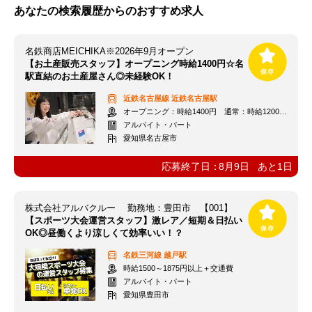
あなたの検索履歴からのおすすめ求人
名鉄商店MEICHIKA※2026年9月オープン
【お土産販売スタッフ】オープニング時給1400円☆名
駅直結のお土産屋さん◎未経験OK！
近鉄名古屋線
近鉄名古屋駅
オープニング：時給1400円 通常：時給1200円～＋交通費全額支給
アルバイト・パート
愛知県名古屋市
応募終了日：
8月9日
あと
1
日
株式会社アルバクルー 勤務地：豊田市 【001】
【スポーツ大会運営スタッフ】激レア／短期＆日払い
OK◎昼働くより涼しくて効率いい！？
名鉄三河線
越戸駅
時給1500～1875円以上＋交通費
アルバイト・パート
愛知県豊田市