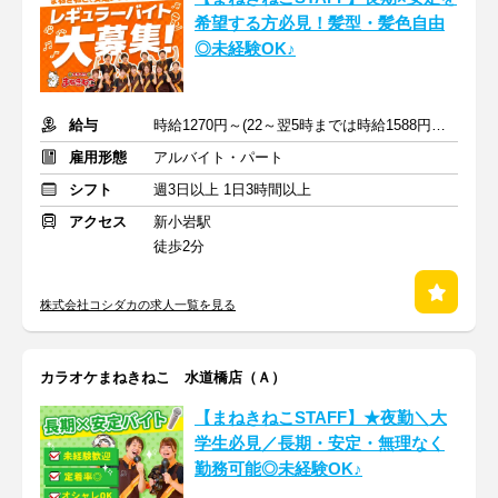
希望する方必見！髪型・髪色自由
◎未経験OK♪
給与
時給1270円～(22～翌5時までは時給1588円～)+交通費規定支給
雇用形態
アルバイト・パート
シフト
週3日以上 1日3時間以上
アクセス
新小岩駅
徒歩2分
株式会社コシダカの求人一覧を見る
カラオケまねきねこ 水道橋店（Ａ）
【まねきねこSTAFF】★夜勤＼大
学生必見／長期・安定・無理なく
勤務可能◎未経験OK♪