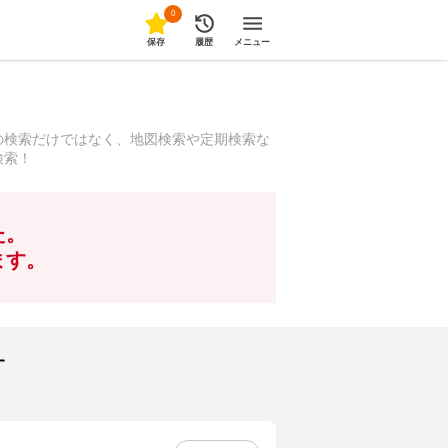
0
保存
履歴
メニュー
の検索だけではなく、地図検索や定期検索な
検索！
た。
ます。
す