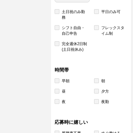
土日祝のみ勤
平日のみ可
務
シフト自由・
フレックスタ
自己申告
イム制
完全週休2日制
(土日祝休み)
時間帯
早朝
朝
昼
夕方
夜
夜勤
応募時に嬉しい