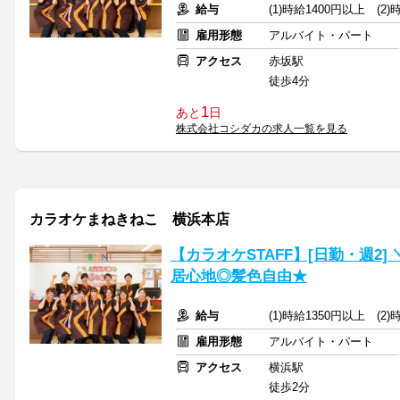
給与
(1)時給1400円以上 (2
雇用形態
アルバイト・パート
アクセス
赤坂駅
徒歩4分
1
あと
日
株式会社コシダカの求人一覧を見る
カラオケまねきねこ 横浜本店
【カラオケSTAFF】[日勤・週2
居心地◎髪色自由★
給与
(1)時給1350円以上 (2
雇用形態
アルバイト・パート
アクセス
横浜駅
徒歩2分