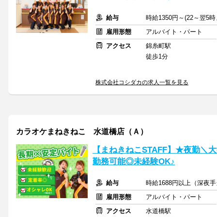
給与
時給1350円～(22～翌5
雇用形態
アルバイト・パート
アクセス
錦糸町駅
徒歩1分
株式会社コシダカの求人一覧を見る
カラオケまねきねこ 水道橋店（Ａ）
【まねきねこSTAFF】★夜勤＼
勤務可能◎未経験OK♪
給与
時給1688円以上（深夜
雇用形態
アルバイト・パート
アクセス
水道橋駅