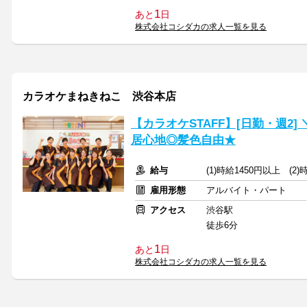
1
あと
日
株式会社コシダカの求人一覧を見る
カラオケまねきねこ 渋谷本店
【カラオケSTAFF】[日勤・週2
居心地◎髪色自由★
給与
(1)時給1450円以上 (2
雇用形態
アルバイト・パート
アクセス
渋谷駅
徒歩6分
1
あと
日
株式会社コシダカの求人一覧を見る