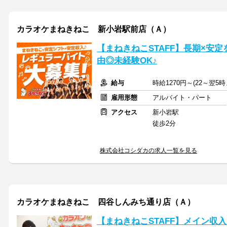
カラオケまねきねこ 新小岩駅前店（Ａ）
【まねきねこSTAFF】長期×安
由◎未経験OK♪
給与
時給1270円～(22～翌5
雇用形態
アルバイト・パート
アクセス
新小岩駅
徒歩2分
株式会社コシダカの求人一覧を見る
カラオケまねきねこ 四谷しんみち通り店（Ａ）
【まねきねこSTAFF】メイン収