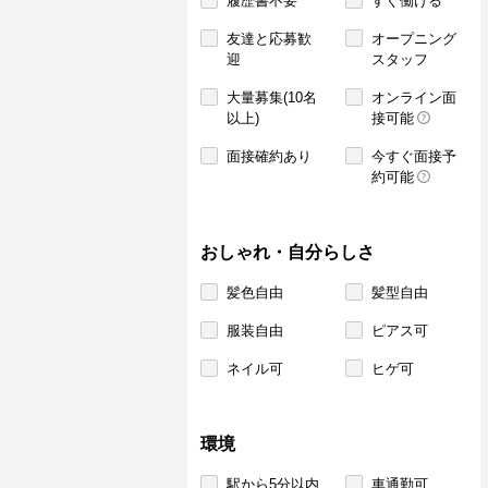
履歴書不要
すぐ働ける
友達と応募歓
オープニング
迎
スタッフ
大量募集(10名
オンライン面
以上)
接可能
面接確約あり
今すぐ面接予
約可能
おしゃれ・自分らしさ
髪色自由
髪型自由
服装自由
ピアス可
ネイル可
ヒゲ可
環境
駅から5分以内
車通勤可