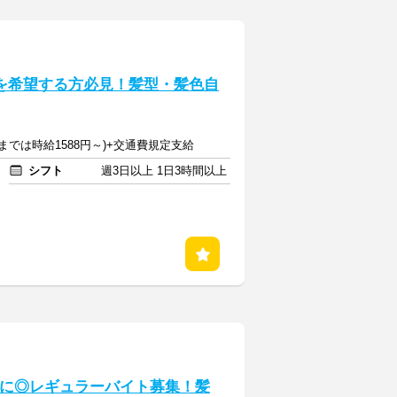
定を希望する方必見！髪型・髪色自
時までは時給1588円～)+交通費規定支給
シフト
週3日以上 1日3時間以上
入に◎レギュラーバイト募集！髪