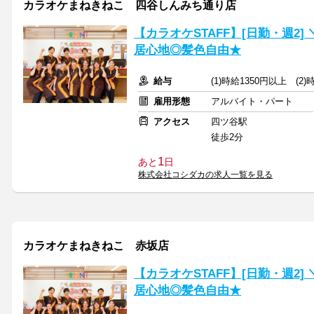
カラオケまねきねこ 四谷しんみち通り店
【カラオケSTAFF】[日勤・週2
居心地◎髪色自由★
給与
(1)時給1350円以上 (2
雇用形態
アルバイト・パート
アクセス
四ツ谷駅
徒歩2分
1
あと
日
株式会社コシダカの求人一覧を見る
カラオケまねきねこ 赤坂店
【カラオケSTAFF】[日勤・週2
居心地◎髪色自由★