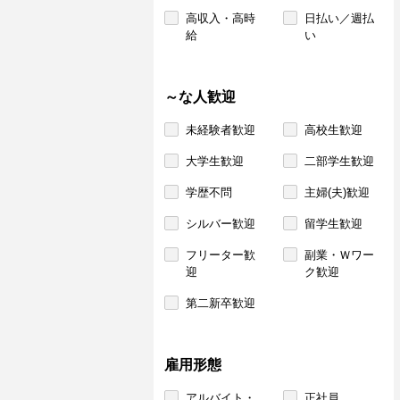
高収入・高時
日払い／週払
給
い
～な人歓迎
未経験者歓迎
高校生歓迎
大学生歓迎
二部学生歓迎
学歴不問
主婦(夫)歓迎
シルバー歓迎
留学生歓迎
フリーター歓
副業・Ｗワー
迎
ク歓迎
第二新卒歓迎
雇用形態
アルバイト・
正社員