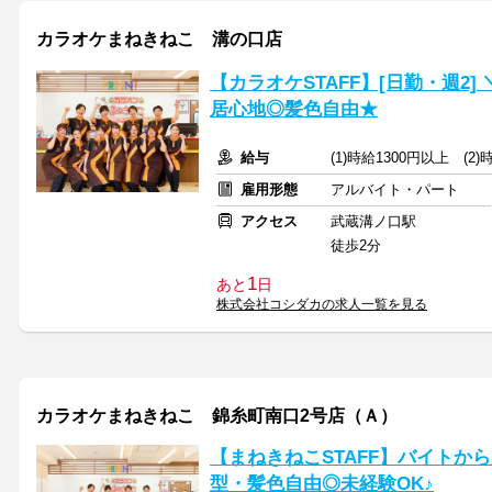
カラオケまねきねこ 溝の口店
【カラオケSTAFF】[日勤・週2
居心地◎髪色自由★
給与
(1)時給1300円以上 (2
雇用形態
アルバイト・パート
アクセス
武蔵溝ノ口駅
徒歩2分
1
あと
日
株式会社コシダカの求人一覧を見る
カラオケまねきねこ 錦糸町南口2号店（Ａ）
【まねきねこSTAFF】バイトか
型・髪色自由◎未経験OK♪