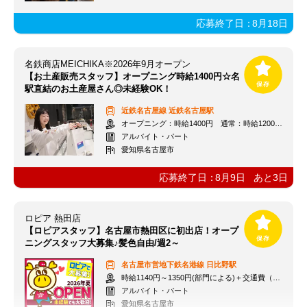
応募終了日：
8月18日
名鉄商店MEICHIKA※2026年9月オープン
【お土産販売スタッフ】オープニング時給1400円☆名
駅直結のお土産屋さん◎未経験OK！
近鉄名古屋線
近鉄名古屋駅
オープニング：時給1400円 通常：時給1200円～＋交通費全額支給
アルバイト・パート
愛知県名古屋市
応募終了日：
8月9日
あと
3
日
ロピア 熱田店
【ロピアスタッフ】名古屋市熱田区に初出店！オープ
ニングスタッフ大募集♪髪色自由/週2～
名古屋市営地下鉄名港線
日比野駅
時給1140円～1350円(部門による)＋交通費（社内規定）
アルバイト・パート
愛知県名古屋市