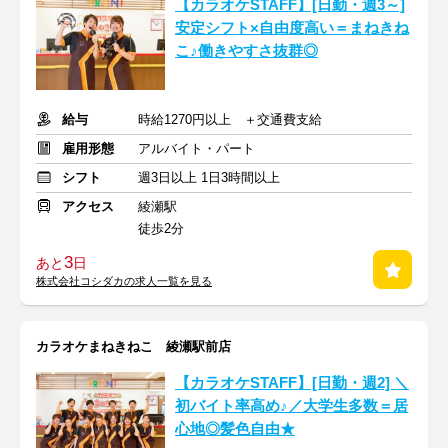
【カラオケSTAFF】[日勤・週3～]
安定シフト×自由度高い＝まねきね
こ♪働きやすさ抜群◎
給与
時給1270円以上 ＋交通費支給
雇用形態
アルバイト・パート
シフト
週3日以上 1日3時間以上
アクセス
綾瀬駅
徒歩2分
3
あと
日
株式会社コシダカの求人一覧を見る
カラオケまねきねこ 綾瀬駅前店
【カラオケSTAFF】[日勤・週2] ＼
初バイト率高め♪／大学生多数＝居
心地◎髪色自由★