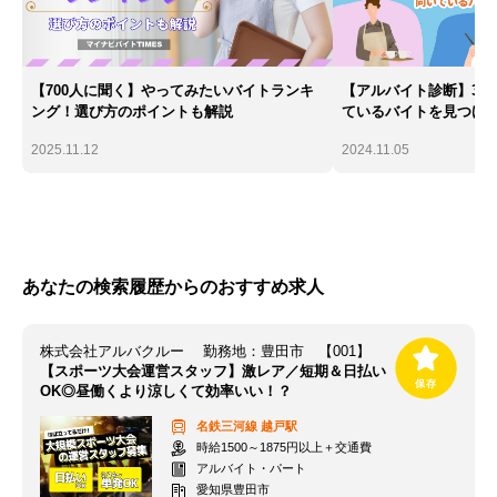
【700人に聞く】やってみたいバイトランキ
【アルバイト診断】30
ング！選び方のポイントも解説
ているバイトを見つけ
2025.11.12
2024.11.05
あなたの検索履歴からのおすすめ求人
株式会社アルバクルー 勤務地：豊田市 【001】
【スポーツ大会運営スタッフ】激レア／短期＆日払い
OK◎昼働くより涼しくて効率いい！？
名鉄三河線
越戸駅
時給1500～1875円以上＋交通費
アルバイト・パート
愛知県豊田市