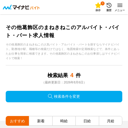
0
保存
履歴
メニュー
その他葛飾区のまねきねこのアルバイト・バイ
ト・パート求人情報
その他葛飾区のまねきねこの人気バイト・アルバイト・パートを探すならマイナビバイ
ト。勤務地や駅、職種等の検索だけではなく、地図検索や定期検索などで、条件にあっ
たお仕事を簡単に検索できます。その他葛飾区のまねきねこのお仕事探しはマイナビバ
イトで検索！
4
検索結果
件
（最終更新日：2026年8月6日）
検索条件を変更
おすすめ
新着
時給
日給
月給