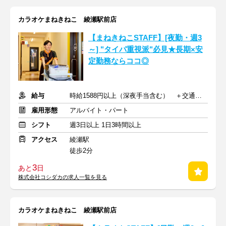
カラオケまねきねこ 綾瀬駅前店
【まねきねこSTAFF】[夜勤・週3
～] "タイパ重視派"必見★長期×安
定勤務ならココ◎
給与
時給1588円以上（深夜手当含む） ＋交通費支給
雇用形態
アルバイト・パート
シフト
週3日以上 1日3時間以上
アクセス
綾瀬駅
徒歩2分
3
あと
日
株式会社コシダカの求人一覧を見る
カラオケまねきねこ 綾瀬駅前店