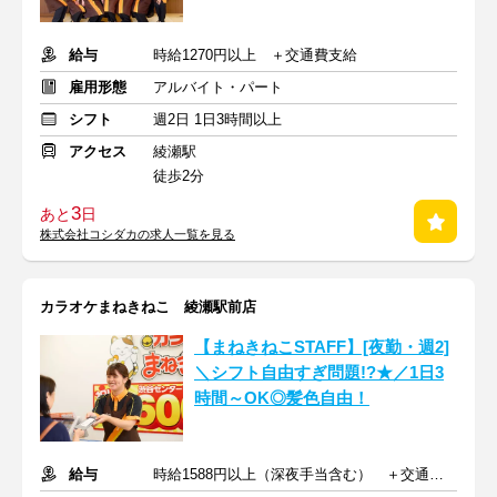
給与
時給1270円以上 ＋交通費支給
雇用形態
アルバイト・パート
シフト
週2日 1日3時間以上
アクセス
綾瀬駅
徒歩2分
3
あと
日
株式会社コシダカの求人一覧を見る
カラオケまねきねこ 綾瀬駅前店
【まねきねこSTAFF】[夜勤・週2]
＼シフト自由すぎ問題!?★／1日3
時間～OK◎髪色自由！
給与
時給1588円以上（深夜手当含む） ＋交通費支給