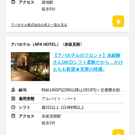
アクセス
築地駅
徒歩5分
アパホテル株式会社の求人一覧を見る
アパホテル（APA HOTEL）〈赤坂見附〉
【アパホテルのフロント】未経験
さんOK◎シフト柔軟だから…かけ
もちも歓迎★充実の待遇♪
給与
時給1450円(22時以降は1813円)＋交通費全額支給
雇用形態
アルバイト・パート
シフト
週2日以上 1日4時間以上
アクセス
赤坂見附駅
徒歩2分