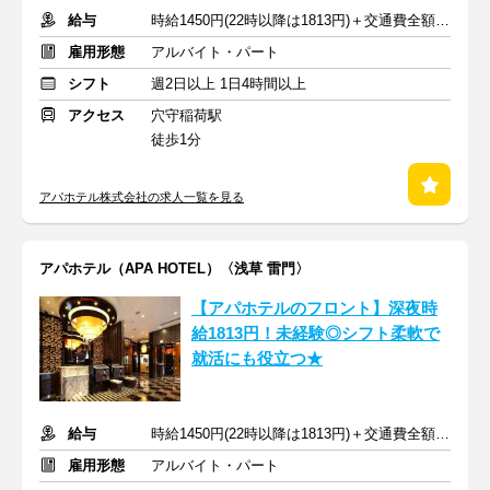
給与
時給1450円(22時以降は1813円)＋交通費全額支給
雇用形態
アルバイト・パート
シフト
週2日以上 1日4時間以上
アクセス
穴守稲荷駅
徒歩1分
アパホテル株式会社の求人一覧を見る
アパホテル（APA HOTEL）〈浅草 雷門〉
【アパホテルのフロント】深夜時
給1813円！未経験◎シフト柔軟で
就活にも役立つ★
給与
時給1450円(22時以降は1813円)＋交通費全額支給
雇用形態
アルバイト・パート