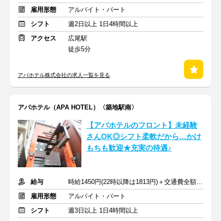
雇用形態
アルバイト・パート
シフト
週2日以上 1日4時間以上
アクセス
広尾駅
徒歩5分
アパホテル株式会社の求人一覧を見る
アパホテル（APA HOTEL）〈築地駅南〉
【アパホテルのフロント】未経験
さんOK◎シフト柔軟だから…かけ
もちも歓迎★充実の待遇♪
給与
時給1450円(22時以降は1813円)＋交通費全額支給
雇用形態
アルバイト・パート
シフト
週3日以上 1日4時間以上