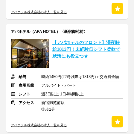
アパホテル株式会社の求人一覧を見る
アパホテル（APA HOTEL）〈新宿御苑前〉
【アパホテルのフロント】深夜時
給1813円！未経験◎シフト柔軟で
就活にも役立つ★
給与
時給1450円(22時以降は1813円)＋交通費全額支給
雇用形態
アルバイト・パート
シフト
週3日以上 1日4時間以上
アクセス
新宿御苑前駅
徒歩1分
アパホテル株式会社の求人一覧を見る