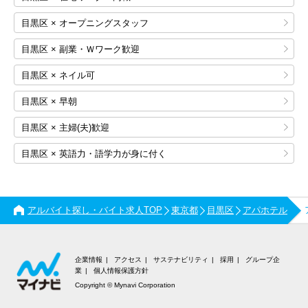
目黒区 × オープニングスタッフ
目黒区 × 副業・Ｗワーク歓迎
目黒区 × ネイル可
目黒区 × 早朝
目黒区 × 主婦(夫)歓迎
目黒区 × 英語力・語学力が身に付く
アルバイト探し・バイト求人TOP
東京都
目黒区
アパホテル
企業情報
アクセス
サステナビリティ
採用
グループ企
業
個人情報保護方針
Copyright © Mynavi Corporation