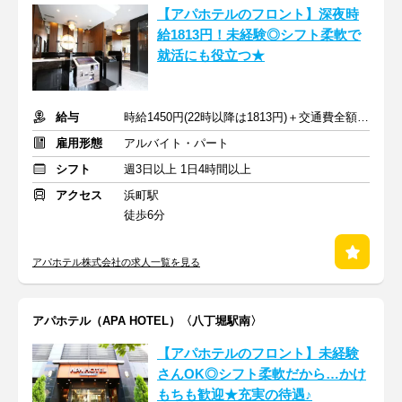
【アパホテルのフロント】深夜時
給1813円！未経験◎シフト柔軟で
就活にも役立つ★
給与
時給1450円(22時以降は1813円)＋交通費全額支給
雇用形態
アルバイト・パート
シフト
週3日以上 1日4時間以上
アクセス
浜町駅
徒歩6分
アパホテル株式会社の求人一覧を見る
アパホテル（APA HOTEL）〈八丁堀駅南〉
【アパホテルのフロント】未経験
さんOK◎シフト柔軟だから…かけ
もちも歓迎★充実の待遇♪