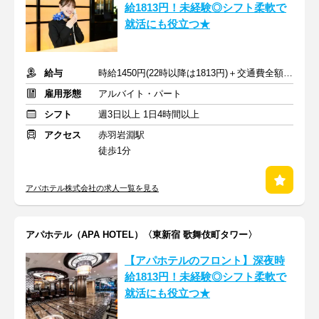
給1813円！未経験◎シフト柔軟で
就活にも役立つ★
給与
時給1450円(22時以降は1813円)＋交通費全額支給
雇用形態
アルバイト・パート
シフト
週3日以上 1日4時間以上
アクセス
赤羽岩淵駅
徒歩1分
アパホテル株式会社の求人一覧を見る
アパホテル（APA HOTEL）〈東新宿 歌舞伎町タワー〉
【アパホテルのフロント】深夜時
給1813円！未経験◎シフト柔軟で
就活にも役立つ★