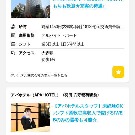
もちも歓迎★充実の待遇♪
給与
時給1450円(22時以降は1813円)＋交通費全額支給
雇用形態
アルバイト・パート
シフト
週3日以上 1日6時間以上
アクセス
大森駅
徒歩1分
アパホテル株式会社の求人一覧を見る
アパホテル（APA HOTEL）〈羽田 穴守稲荷駅前〉
【アパホテルスタッフ】未経験OK
♪シフト柔軟◎高収入で稼げる!WE
Bのみの選考も可能☆