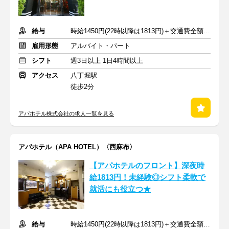
給与
時給1450円(22時以降は1813円)＋交通費全額支給
雇用形態
アルバイト・パート
シフト
週3日以上 1日4時間以上
アクセス
八丁堀駅
徒歩2分
アパホテル株式会社の求人一覧を見る
アパホテル（APA HOTEL）〈西麻布〉
【アパホテルのフロント】深夜時
給1813円！未経験◎シフト柔軟で
就活にも役立つ★
給与
時給1450円(22時以降は1813円)＋交通費全額支給