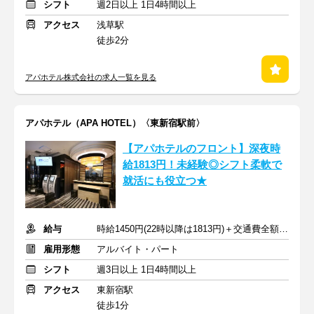
シフト
週2日以上 1日4時間以上
アクセス
浅草駅
徒歩2分
アパホテル株式会社の求人一覧を見る
アパホテル（APA HOTEL）〈東新宿駅前〉
【アパホテルのフロント】深夜時
給1813円！未経験◎シフト柔軟で
就活にも役立つ★
給与
時給1450円(22時以降は1813円)＋交通費全額支給
雇用形態
アルバイト・パート
シフト
週3日以上 1日4時間以上
アクセス
東新宿駅
徒歩1分