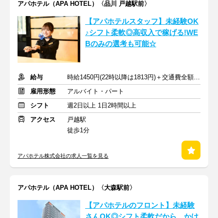
アパホテル（APA HOTEL）〈品川 戸越駅前〉
【アパホテルスタッフ】未経験OK
♪シフト柔軟◎高収入で稼げる!WE
Bのみの選考も可能☆
給与
時給1450円(22時以降は1813円)＋交通費全額支給
雇用形態
アルバイト・パート
シフト
週2日以上 1日2時間以上
アクセス
戸越駅
徒歩1分
アパホテル株式会社の求人一覧を見る
アパホテル（APA HOTEL）〈大森駅前〉
【アパホテルのフロント】未経験
さんOK◎シフト柔軟だから…かけ