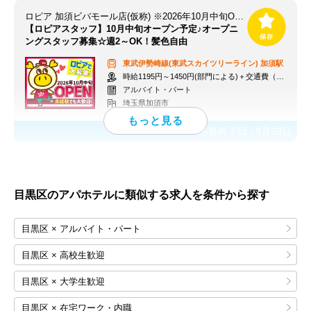
ロピア 加須ビバモール店(仮称) ※2026年10月中旬OPEN予定
【ロピアスタッフ】10月中旬オープン予定♪オープニ
ングスタッフ募集☆週2～OK！髪色自由
東武伊勢崎線(東武スカイツリーライン)
加須駅
時給1195円～1450円(部門による)＋交通費（社内規定）
アルバイト・パート
埼玉県加須市
応募終了日：
9月29日
目黒区のアパホテルに類似する求人を条件から探す
目黒区 × アルバイト・パート
目黒区 × 高校生歓迎
目黒区 × 大学生歓迎
目黒区 × 在宅ワーク・内職