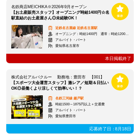
名鉄商店MEICHIKA※2026年9月オープン
【お土産販売スタッフ】オープニング時給1400円☆名
駅直結のお土産屋さん◎未経験OK！
近鉄名古屋線
近鉄名古屋駅
オープニング：時給1400円 通常：時給1200円～＋交通費全額支給
アルバイト・パート
愛知県名古屋市
本日掲載終了
株式会社アルバクルー 勤務地：豊田市 【001】
【スポーツ大会運営スタッフ】激レア／短期＆日払い
OK◎昼働くより涼しくて効率いい！？
名鉄三河線
越戸駅
時給1500～1875円以上＋交通費
アルバイト・パート
愛知県豊田市
応募終了日：
8月18日