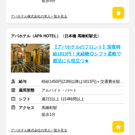
徒歩5分
アパホテル株式会社の求人一覧を見る
アパホテル（APA HOTEL）〈日本橋 馬喰町駅北〉
【アパホテルのフロント】深夜時
給1813円！未経験◎シフト柔軟で
就活にも役立つ★
給与
時給1450円(22時以降は1813円)＋交通費全額支給
雇用形態
アルバイト・パート
シフト
週2日以上 1日4時間以上
アクセス
馬喰町駅
徒歩1分
アパホテル株式会社の求人一覧を見る