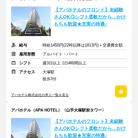
【アパホテルのフロント】未経験
さんOK◎シフト柔軟だから…かけ
もちも歓迎★充実の待遇♪
給与
時給1450円(22時以降は1813円)＋交通費全額支給
雇用形態
アルバイト・パート
シフト
週3日以上 1日4時間以上
アクセス
大塚駅
徒歩3分
アパホテル株式会社の求人一覧を見る
アパホテル（APA HOTEL）〈山手大塚駅前タワー〉
【アパホテルのフロント】未経験
さんOK◎シフト柔軟だから…かけ
もちも歓迎★充実の待遇♪