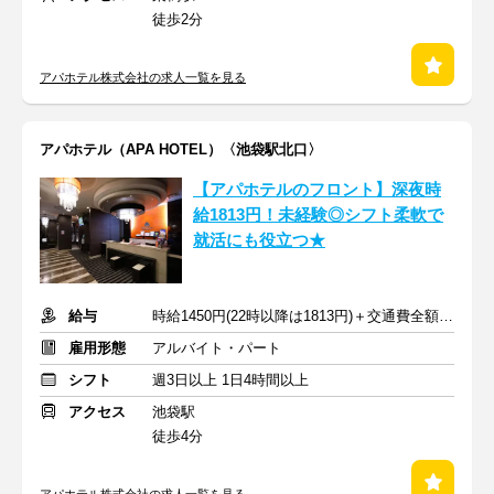
徒歩2分
アパホテル株式会社の求人一覧を見る
アパホテル（APA HOTEL）〈池袋駅北口〉
【アパホテルのフロント】深夜時
給1813円！未経験◎シフト柔軟で
就活にも役立つ★
給与
時給1450円(22時以降は1813円)＋交通費全額支給
雇用形態
アルバイト・パート
シフト
週3日以上 1日4時間以上
アクセス
池袋駅
徒歩4分