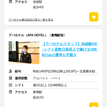
アクセス
池袋駅
徒歩4分
アパホテル株式会社の求人一覧を見る
アパホテル（APA HOTEL）〈巣鴨駅前〉
【アパホテルスタッフ】未経験OK
♪シフト柔軟◎高収入で稼げる!WE
Bのみの選考も可能☆
給与
時給1450円(22時以降は1813円)＋交通費全額支給
雇用形態
アルバイト・パート
シフト
週3日以上 1日4時間以上
アクセス
巣鴨駅
徒歩2分