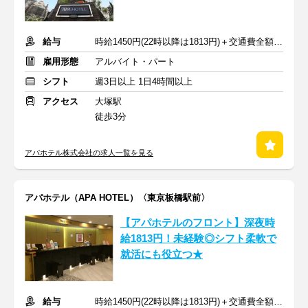
給与
時給1450円(22時以降は1813円)＋交通費全額支給
雇用形態
アルバイト・パート
シフト
週3日以上 1日4時間以上
アクセス
大塚駅
徒歩3分
アパホテル株式会社の求人一覧を見る
アパホテル（APA HOTEL）〈東京板橋駅前〉
【アパホテルのフロント】深夜時
給1813円！未経験◎シフト柔軟で
就活にも役立つ★
給与
時給1450円(22時以降は1813円)＋交通費全額支給