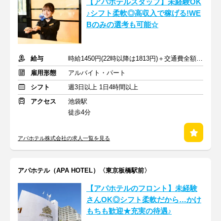
【アパホテルスタッフ】未経験OK
♪シフト柔軟◎高収入で稼げる!WE
Bのみの選考も可能☆
給与
時給1450円(22時以降は1813円)＋交通費全額支給
雇用形態
アルバイト・パート
シフト
週3日以上 1日4時間以上
アクセス
池袋駅
徒歩4分
アパホテル株式会社の求人一覧を見る
アパホテル（APA HOTEL）〈東京板橋駅前〉
【アパホテルのフロント】未経験
さんOK◎シフト柔軟だから…かけ
もちも歓迎★充実の待遇♪