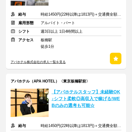
給与
時給1450円(22時以降は1813円)＋交通費全額支給
雇用形態
アルバイト・パート
シフト
週3日以上 1日4時間以上
アクセス
板橋駅
徒歩1分
アパホテル株式会社の求人一覧を見る
アパホテル（APA HOTEL）〈東京板橋駅前〉
【アパホテルスタッフ】未経験OK
♪シフト柔軟◎高収入で稼げる!WE
Bのみの選考も可能☆
給与
時給1450円(22時以降は1813円)＋交通費全額支給