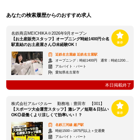
あなたの検索履歴からのおすすめ求人
名鉄商店MEICHIKA※2026年9月オープン
【お土産販売スタッフ】オープニング時給1400円☆名
駅直結のお土産屋さん◎未経験OK！
近鉄名古屋線
近鉄名古屋駅
オープニング：時給1400円 通常：時給1200円～＋交通費全額支給
アルバイト・パート
愛知県名古屋市
本日掲載終了
株式会社アルバクルー 勤務地：豊田市 【001】
【スポーツ大会運営スタッフ】激レア／短期＆日払い
OK◎昼働くより涼しくて効率いい！？
名鉄三河線
越戸駅
時給1500～1875円以上＋交通費
アルバイト・パート