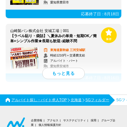
愛知県豊田市
応募終了日：
8月18日
山崎製パン株式会社 安城工場｜001
【ラベル貼り・袋詰】＼夏休みの単発・短期OK／簡
単×シンプル作業★長期も歓迎♪経験不問
東海道新幹線
三河安城駅
時給1210円＋交通費支給
アルバイト・パート
愛知県安城市
応募終了日：
8月16日
アルバイト探し・バイト求人TOP
北海道
SGフィルダー
SGフ
企業情報
アクセス
サステナビリティ
採用
グループ企
業
個人情報保護方針