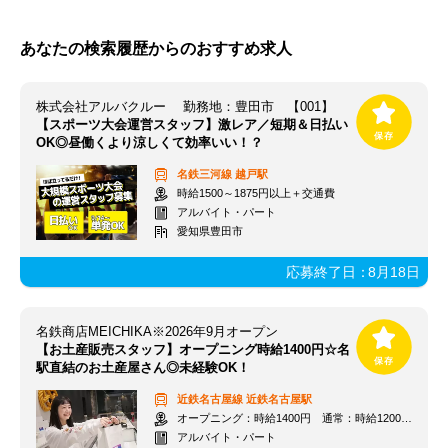
あなたの検索履歴からのおすすめ求人
株式会社アルバクルー 勤務地：豊田市 【001】
【スポーツ大会運営スタッフ】激レア／短期＆日払い
OK◎昼働くより涼しくて効率いい！？
名鉄三河線
越戸駅
時給1500～1875円以上＋交通費
アルバイト・パート
愛知県豊田市
応募終了日：
8月18日
名鉄商店MEICHIKA※2026年9月オープン
【お土産販売スタッフ】オープニング時給1400円☆名
駅直結のお土産屋さん◎未経験OK！
近鉄名古屋線
近鉄名古屋駅
オープニング：時給1400円 通常：時給1200円～＋交通費全額支給
アルバイト・パート