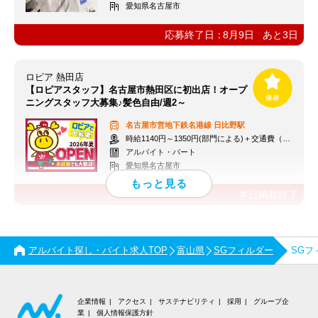
愛知県名古屋市
応募終了日：
8月9日
あと
3
日
ロピア 熱田店
【ロピアスタッフ】名古屋市熱田区に初出店！オープ
ニングスタッフ大募集♪髪色自由/週2～
名古屋市営地下鉄名港線
日比野駅
時給1140円～1350円(部門による)＋交通費（社内規定）
アルバイト・パート
愛知県名古屋市
本日掲載終了
アルバイト探し・バイト求人TOP
富山県
SGフィルダー
SGフ
企業情報
アクセス
サステナビリティ
採用
グループ企
業
個人情報保護方針