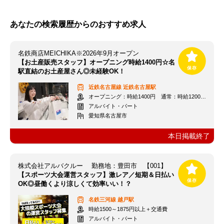
あなたの検索履歴からのおすすめ求人
名鉄商店MEICHIKA※2026年9月オープン
【お土産販売スタッフ】オープニング時給1400円☆名
駅直結のお土産屋さん◎未経験OK！
近鉄名古屋線
近鉄名古屋駅
オープニング：時給1400円 通常：時給1200円～＋交通費全額支給
アルバイト・パート
愛知県名古屋市
本日掲載終了
株式会社アルバクルー 勤務地：豊田市 【001】
【スポーツ大会運営スタッフ】激レア／短期＆日払い
OK◎昼働くより涼しくて効率いい！？
名鉄三河線
越戸駅
時給1500～1875円以上＋交通費
アルバイト・パート