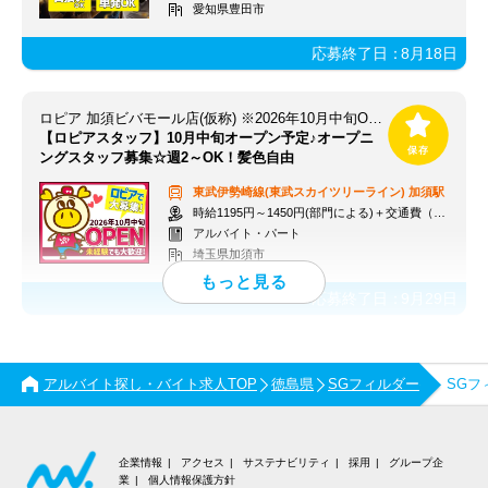
愛知県豊田市
応募終了日：
8月18日
ロピア 加須ビバモール店(仮称) ※2026年10月中旬OPEN予定
【ロピアスタッフ】10月中旬オープン予定♪オープニ
ングスタッフ募集☆週2～OK！髪色自由
東武伊勢崎線(東武スカイツリーライン)
加須駅
時給1195円～1450円(部門による)＋交通費（社内規定）
アルバイト・パート
埼玉県加須市
応募終了日：
9月29日
アルバイト探し・バイト求人TOP
徳島県
SGフィルダー
SGフ
企業情報
アクセス
サステナビリティ
採用
グループ企
業
個人情報保護方針