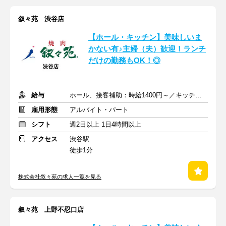
叙々苑 渋谷店
【ホール・キッチン】美味しいま
かない有♪主婦（夫）歓迎！ランチ
だけの勤務もOK！◎
給与
ホール、接客補助：時給1400円～／キッチン：時給1400円～
雇用形態
アルバイト・パート
シフト
週2日以上 1日4時間以上
アクセス
渋谷駅
徒歩1分
株式会社叙々苑の求人一覧を見る
叙々苑 上野不忍口店