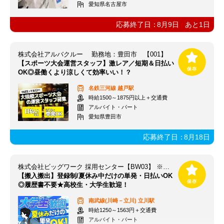
愛知県名古屋市
応募終了日：
8月9日
あと
1
日
株式会社アルバクルー 勤務地：豊田市 【001】
【スポーツ大会運営スタッフ】激レア／短期＆日払い
OK◎昼働くより涼しくて効率いい！？
名鉄三河線
越戸駅
時給1500～1875円以上＋交通費
アルバイト・パート
愛知県豊田市
応募終了日：
8月18日
株式会社ビッグワーク 採用センター【BW03】 ※立川エリア
【搬入搬出】登録制/夏休み中だけの単発・日払いOK
◎履歴書不要★高校生・大学生歓迎！
南武線(川崎－立川)
立川駅
時給1250～1563円＋交通費
アルバイト・パート