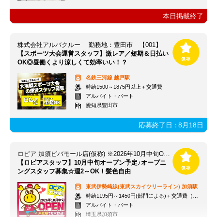
本日掲載終了
株式会社アルバクルー 勤務地：豊田市 【001】
【スポーツ大会運営スタッフ】激レア／短期＆日払い
OK◎昼働くより涼しくて効率いい！？
名鉄三河線
越戸駅
時給1500～1875円以上＋交通費
アルバイト・パート
愛知県豊田市
応募終了日：
8月18日
ロピア 加須ビバモール店(仮称) ※2026年10月中旬OPEN予定
【ロピアスタッフ】10月中旬オープン予定♪オープニ
ングスタッフ募集☆週2～OK！髪色自由
東武伊勢崎線(東武スカイツリーライン)
加須駅
時給1195円～1450円(部門による)＋交通費（社内規定）
アルバイト・パート
埼玉県加須市