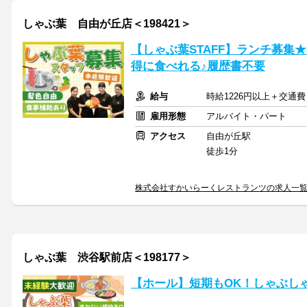
しゃぶ葉 自由が丘店＜198421＞
【しゃぶ葉STAFF】ランチ募集
得に食べれる♪履歴書不要
給与
時給1226円以上＋交通費
雇用形態
アルバイト・パート
アクセス
自由が丘駅
徒歩1分
株式会社すかいらーくレストランツの求人一
しゃぶ葉 渋谷駅前店＜198177＞
【ホール】短期もOK！しゃぶし