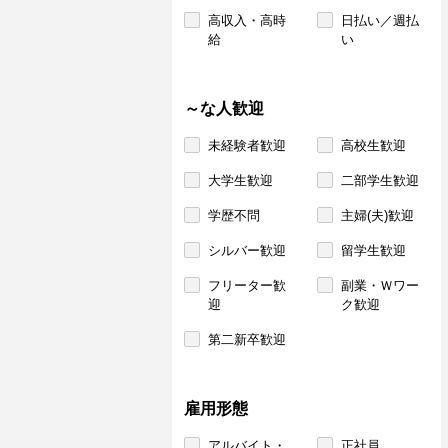
高収入・高時
日払い／週払
給
い
～な人歓迎
未経験者歓迎
高校生歓迎
大学生歓迎
二部学生歓迎
学歴不問
主婦(夫)歓迎
シルバー歓迎
留学生歓迎
フリーター歓
副業・Ｗワー
迎
ク歓迎
第二新卒歓迎
雇用形態
アルバイト・
正社員