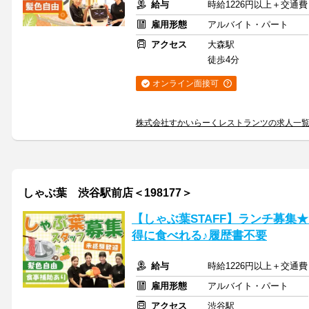
給与
時給1226円以上＋交通費
雇用形態
アルバイト・パート
アクセス
大森駅
徒歩4分
オンライン面接可
株式会社すかいらーくレストランツの求人一
しゃぶ葉 渋谷駅前店＜198177＞
【しゃぶ葉STAFF】ランチ募集
得に食べれる♪履歴書不要
給与
時給1226円以上＋交通費
雇用形態
アルバイト・パート
アクセス
渋谷駅