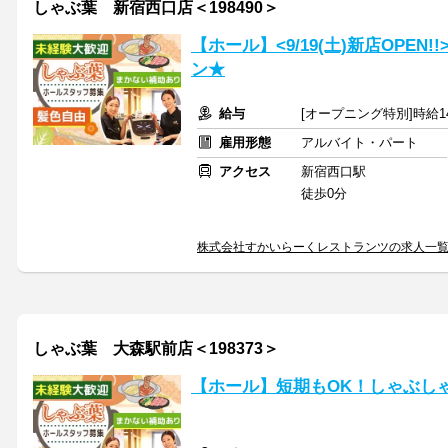
しゃぶ葉 新宿西口店＜198490＞
【ホール】<9/19(土)新店OPE
ン★
給与
[オープニング特別]時給14
雇用形態
アルバイト・パート
アクセス
新宿西口駅
徒歩0分
株式会社すかいらーくレストランツの求人一
しゃぶ葉 大森駅前店＜198373＞
【ホール】短期もOK！しゃぶし