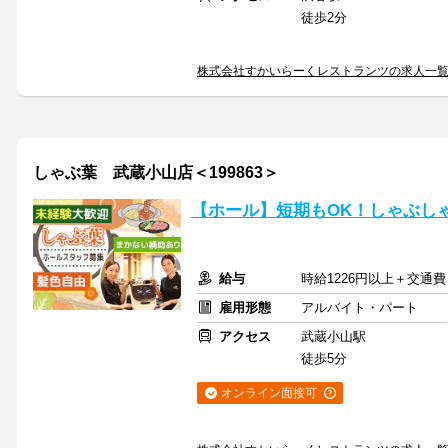
徒歩2分
株式会社すかいらーくレストランツの求人一
しゃぶ葉 武蔵小山店＜199863＞
【ホール】短期もOK！しゃぶし
給与
時給1226円以上＋交通費
雇用形態
アルバイト・パート
アクセス
武蔵小山駅
徒歩5分
オンライン面接可