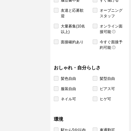
履歴書不要
すぐ働ける
友達と応募歓
オープニング
迎
スタッフ
大量募集(10名
オンライン面
以上)
接可能
面接確約あり
今すぐ面接予
約可能
おしゃれ・自分らしさ
髪色自由
髪型自由
服装自由
ピアス可
ネイル可
ヒゲ可
環境
駅から5分以内
車通勤可