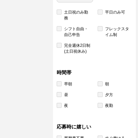
土日祝のみ勤
平日のみ可
務
シフト自由・
フレックスタ
自己申告
イム制
完全週休2日制
(土日祝休み)
時間帯
早朝
朝
昼
夕方
夜
夜勤
応募時に嬉しい