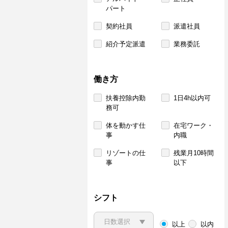
パート
契約社員
派遣社員
紹介予定派遣
業務委託
働き方
扶養控除内勤
1日4h以内可
務可
体を動かす仕
在宅ワーク・
事
内職
リゾートの仕
残業月10時間
事
以下
シフト
以上
以内