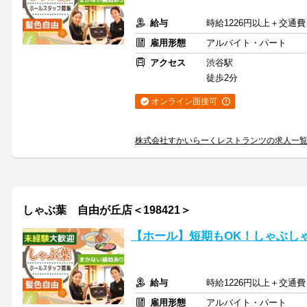
給与
時給1226円以上＋交通費
雇用形態
アルバイト・パート
アクセス
渋谷駅
徒歩2分
オンライン面接可
株式会社すかいらーくレストランツの求人一
しゃぶ葉 自由が丘店＜198421＞
【ホール】短期もOK！しゃぶし
給与
時給1226円以上＋交通費
雇用形態
アルバイト・パート