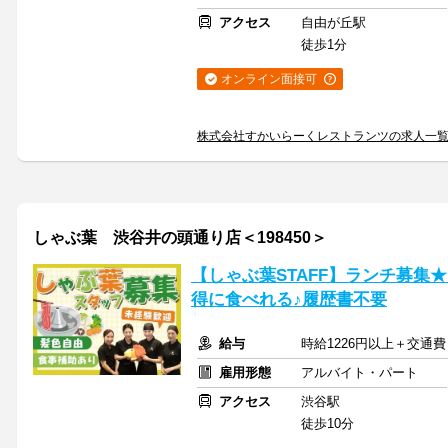
アクセス
自由が丘駅
徒歩1分
オンライン面接可
株式会社すかいらーくレストランツの求人一
しゃぶ葉 渋谷井の頭通り店＜198450＞
【しゃぶ葉STAFF】ランチ募集
得に食べれる♪履歴書不要
給与
時給1226円以上＋交通費
雇用形態
アルバイト・パート
アクセス
渋谷駅
徒歩10分