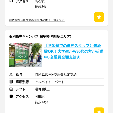
アクセス
高石駅
徒歩3分
新教育総合研究会株式会社の求人一覧を見る
個別指導キャンパス 桜塚校(岡町駅エリア)
【学習塾での事務スタッフ】未経
験OK！大学生から30代の方が活躍
中♪交通費全額支給★
給与
時給1180円+交通費規定支給
雇用形態
アルバイト・パート
シフト
週3日以上
アクセス
岡町駅
徒歩13分