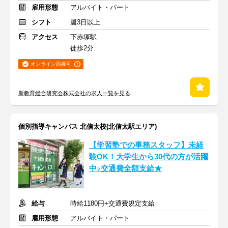
雇用形態
アルバイト・パート
シフト
週3日以上
アクセス
下赤塚駅
徒歩2分
オンライン面接可
新教育総合研究会株式会社の求人一覧を見る
個別指導キャンパス 北信太校(北信太駅エリア)
【学習塾での事務スタッフ】未経
験OK！大学生から30代の方が活躍
中♪交通費全額支給★
給与
時給1180円+交通費規定支給
雇用形態
アルバイト・パート