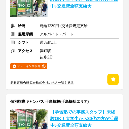
中♪交通費全額支給★
給与
時給1230円+交通費規定支給
雇用形態
アルバイト・パート
シフト
週3日以上
アクセス
浜町駅
徒歩2分
オンライン面接可
新教育総合研究会株式会社の求人一覧を見る
個別指導キャンパス 千鳥橋校(千鳥橋駅エリア)
【学習塾での事務スタッフ】未経
験OK！大学生から30代の方が活躍
中♪交通費全額支給★