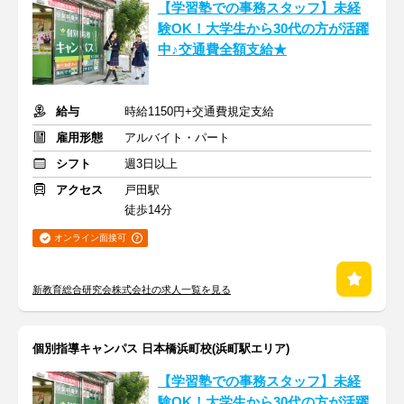
【学習塾での事務スタッフ】未経
験OK！大学生から30代の方が活躍
中♪交通費全額支給★
給与
時給1150円+交通費規定支給
雇用形態
アルバイト・パート
シフト
週3日以上
アクセス
戸田駅
徒歩14分
オンライン面接可
新教育総合研究会株式会社の求人一覧を見る
個別指導キャンパス 日本橋浜町校(浜町駅エリア)
【学習塾での事務スタッフ】未経
験OK！大学生から30代の方が活躍