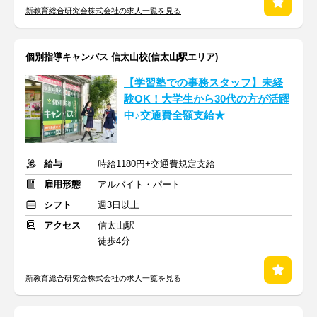
新教育総合研究会株式会社の求人一覧を見る
個別指導キャンパス 信太山校(信太山駅エリア)
【学習塾での事務スタッフ】未経
験OK！大学生から30代の方が活躍
中♪交通費全額支給★
給与
時給1180円+交通費規定支給
雇用形態
アルバイト・パート
シフト
週3日以上
アクセス
信太山駅
徒歩4分
新教育総合研究会株式会社の求人一覧を見る