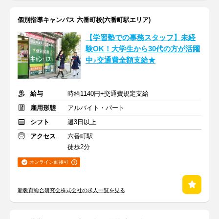
個別指導キャンパス 六番町校(六番町駅エリア)
【学習塾での事務スタッフ】未経
験OK！大学生から30代の方が活躍
中♪交通費全額支給★
給与
時給1140円+交通費規定支給
雇用形態
アルバイト・パート
シフト
週3日以上
アクセス
六番町駅
徒歩2分
オンライン面接可
新教育総合研究会株式会社の求人一覧を見る