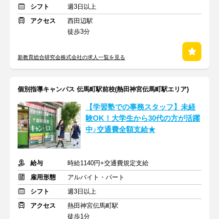
シフト
週3日以上
アクセス
西田辺駅
徒歩3分
新教育総合研究会株式会社の求人一覧を見る
個別指導キャンパス 伝馬町駅前校(熱田神宮伝馬町駅エリア)
【学習塾での事務スタッフ】未経
験OK！大学生から30代の方が活躍
中♪交通費全額支給★
給与
時給1140円+交通費規定支給
雇用形態
アルバイト・パート
シフト
週3日以上
アクセス
熱田神宮伝馬町駅
徒歩1分