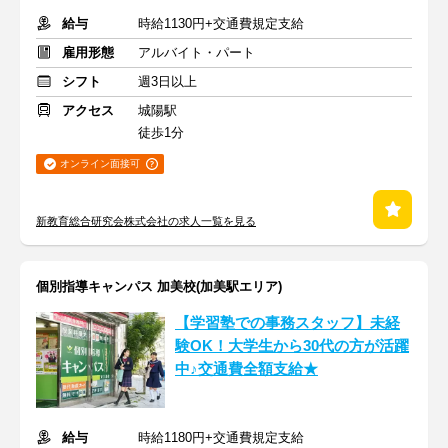
給与
時給1130円+交通費規定支給
雇用形態
アルバイト・パート
シフト
週3日以上
アクセス
城陽駅
徒歩1分
オンライン面接可
新教育総合研究会株式会社の求人一覧を見る
個別指導キャンパス 加美校(加美駅エリア)
【学習塾での事務スタッフ】未経
験OK！大学生から30代の方が活躍
中♪交通費全額支給★
給与
時給1180円+交通費規定支給