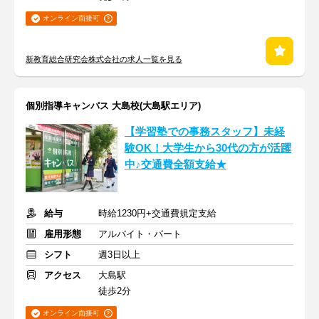
オンライン面接可
新教育総合研究会株式会社の求人一覧を見る
個別指導キャンパス 大島校(大島駅エリア)
【学習塾での事務スタッフ】未経
験OK！大学生から30代の方が活躍
中♪交通費全額支給★
給与
時給1230円+交通費規定支給
雇用形態
アルバイト・パート
シフト
週3日以上
アクセス
大島駅
徒歩2分
オンライン面接可