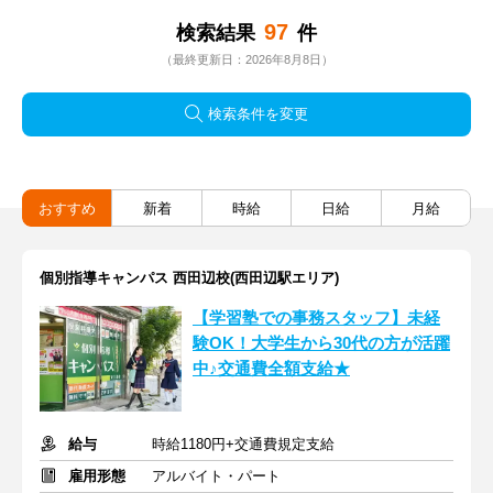
97
検索結果
件
（最終更新日：2026年8月8日）
検索条件を変更
おすすめ
新着
時給
日給
月給
個別指導キャンパス 西田辺校(西田辺駅エリア)
【学習塾での事務スタッフ】未経
験OK！大学生から30代の方が活躍
中♪交通費全額支給★
給与
時給1180円+交通費規定支給
雇用形態
アルバイト・パート