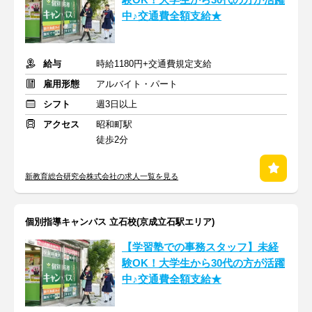
中♪交通費全額支給★
給与
時給1180円+交通費規定支給
雇用形態
アルバイト・パート
シフト
週3日以上
アクセス
昭和町駅
徒歩2分
新教育総合研究会株式会社の求人一覧を見る
個別指導キャンパス 立石校(京成立石駅エリア)
【学習塾での事務スタッフ】未経
験OK！大学生から30代の方が活躍
中♪交通費全額支給★