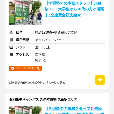
【学習塾での事務スタッフ】未経
験OK！大学生から30代の方が活躍
中♪交通費全額支給★
給与
時給1230円+交通費規定支給
雇用形態
アルバイト・パート
シフト
週3日以上
アクセス
森下駅
徒歩5分
オンライン面接可
新教育総合研究会株式会社の求人一覧を見る
個別指導キャンパス 九条本田校(九条駅エリア)
【学習塾での事務スタッフ】未経