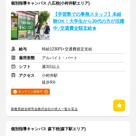
個別指導キャンパス 八広校(小村井駅エリア)
【学習塾での事務スタッフ】未経
験OK！大学生から30代の方が活躍
中♪交通費全額支給★
給与
時給1230円+交通費規定支給
雇用形態
アルバイト・パート
シフト
週3日以上
アクセス
小村井駅
徒歩9分
オンライン面接可
新教育総合研究会株式会社の求人一覧を見る
個別指導キャンパス 森下校(森下駅エリア)