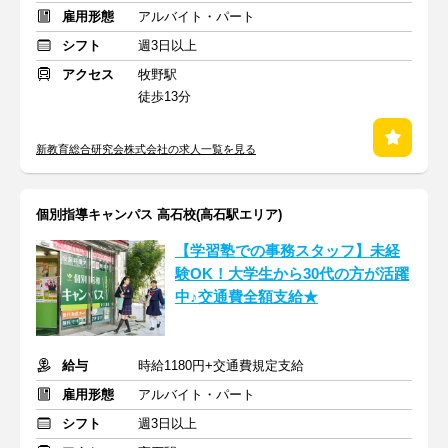
雇用形態
アルバイト・パート
シフト
週3日以上
アクセス
牧野駅
徒歩13分
新教育総合研究会株式会社の求人一覧を見る
個別指導キャンパス 高石校(高石駅エリア)
【学習塾での事務スタッフ】未経
験OK！大学生から30代の方が活躍
中♪交通費全額支給★
給与
時給1180円+交通費規定支給
雇用形態
アルバイト・パート
シフト
週3日以上