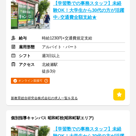
【学習塾での事務スタッフ】未経
験OK！大学生から30代の方が活躍
中♪交通費全額支給★
給与
時給1230円+交通費規定支給
雇用形態
アルバイト・パート
シフト
週3日以上
アクセス
北綾瀬駅
徒歩3分
オンライン面接可
新教育総合研究会株式会社の求人一覧を見る
個別指導キャンパス 昭和町校(昭和町駅エリア)
【学習塾での事務スタッフ】未経
験OK！大学生から30代の方が活躍