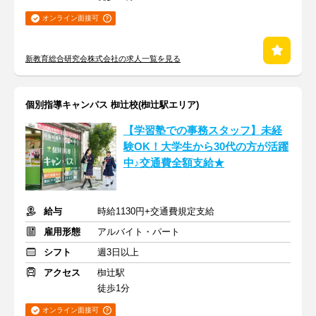
オンライン面接可
新教育総合研究会株式会社の求人一覧を見る
個別指導キャンパス 椥辻校(椥辻駅エリア)
【学習塾での事務スタッフ】未経
験OK！大学生から30代の方が活躍
中♪交通費全額支給★
給与
時給1130円+交通費規定支給
雇用形態
アルバイト・パート
シフト
週3日以上
アクセス
椥辻駅
徒歩1分
オンライン面接可