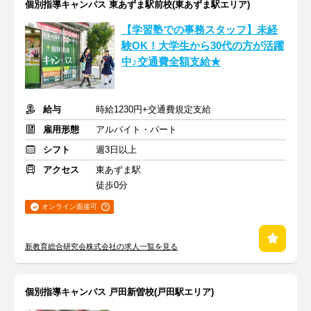
個別指導キャンパス 東あずま駅前校(東あずま駅エリア)
【学習塾での事務スタッフ】未経
験OK！大学生から30代の方が活躍
中♪交通費全額支給★
給与
時給1230円+交通費規定支給
雇用形態
アルバイト・パート
シフト
週3日以上
アクセス
東あずま駅
徒歩0分
オンライン面接可
新教育総合研究会株式会社の求人一覧を見る
個別指導キャンパス 戸田新曽校(戸田駅エリア)