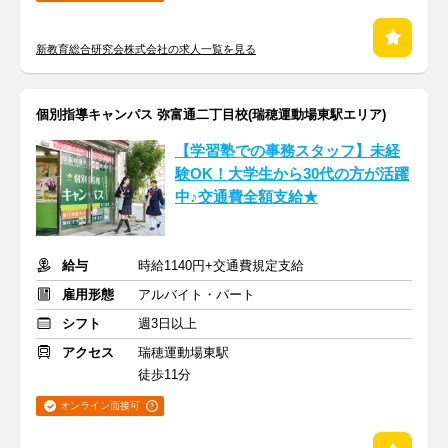
新教育総合研究会株式会社の求人一覧を見る
個別指導キャンパス 弥富通二丁目校(瑞穂運動場東駅エリア)
【学習塾での事務スタッフ】未経
験OK！大学生から30代の方が活躍
中♪交通費全額支給★
給与
時給1140円+交通費規定支給
雇用形態
アルバイト・パート
シフト
週3日以上
アクセス
瑞穂運動場東駅
徒歩11分
オンライン面接可