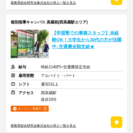
新教育総合研究会株式会社の求人一覧を見る
個別指導キャンパス 高蔵校(西高蔵駅エリア)
【学習塾での事務スタッフ】未経
験OK！大学生から30代の方が活躍
中♪交通費全額支給★
給与
時給1140円+交通費規定支給
雇用形態
アルバイト・パート
シフト
週3日以上
アクセス
西高蔵駅
徒歩10分
オンライン面接可
新教育総合研究会株式会社の求人一覧を見る