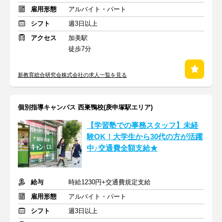
雇用形態
アルバイト・パート
シフト
週3日以上
アクセス
加美駅
徒歩7分
新教育総合研究会株式会社の求人一覧を見る
個別指導キャンパス 西巣鴨校(庚申塚駅エリア)
【学習塾での事務スタッフ】未経
験OK！大学生から30代の方が活躍
中♪交通費全額支給★
給与
時給1230円+交通費規定支給
雇用形態
アルバイト・パート
シフト
週3日以上