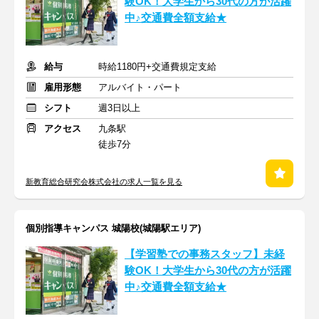
験OK！大学生から30代の方が活躍
中♪交通費全額支給★
給与
時給1180円+交通費規定支給
雇用形態
アルバイト・パート
シフト
週3日以上
アクセス
九条駅
徒歩7分
新教育総合研究会株式会社の求人一覧を見る
個別指導キャンパス 城陽校(城陽駅エリア)
【学習塾での事務スタッフ】未経
験OK！大学生から30代の方が活躍
中♪交通費全額支給★