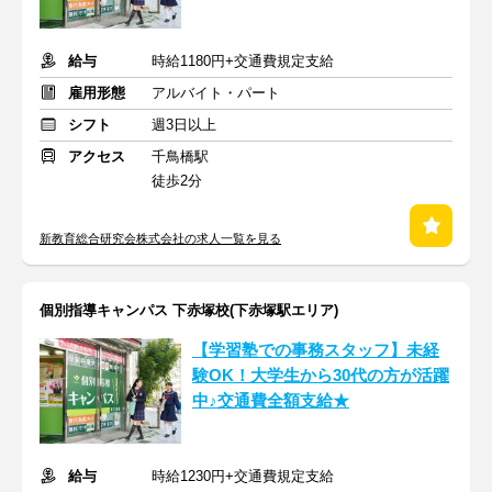
給与
時給1180円+交通費規定支給
雇用形態
アルバイト・パート
シフト
週3日以上
アクセス
千鳥橋駅
徒歩2分
新教育総合研究会株式会社の求人一覧を見る
個別指導キャンパス 下赤塚校(下赤塚駅エリア)
【学習塾での事務スタッフ】未経
験OK！大学生から30代の方が活躍
中♪交通費全額支給★
給与
時給1230円+交通費規定支給