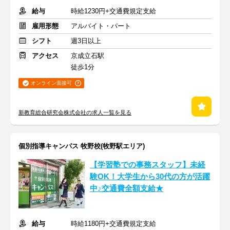
給与
時給1230円+交通費規定支給
雇用形態
アルバイト・パート
シフト
週3日以上
アクセス
京成立石駅
徒歩1分
オンライン面接可
新教育総合研究会株式会社の求人一覧を見る
個別指導キャンパス 牧野校(牧野駅エリア)
【学習塾での事務スタッフ】未経
験OK！大学生から30代の方が活躍
中♪交通費全額支給★
給与
時給1180円+交通費規定支給