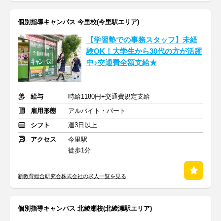
個別指導キャンパス 今里校(今里駅エリア)
【学習塾での事務スタッフ】未経
験OK！大学生から30代の方が活躍
中♪交通費全額支給★
給与
時給1180円+交通費規定支給
雇用形態
アルバイト・パート
シフト
週3日以上
アクセス
今里駅
徒歩1分
新教育総合研究会株式会社の求人一覧を見る
個別指導キャンパス 北綾瀬校(北綾瀬駅エリア)