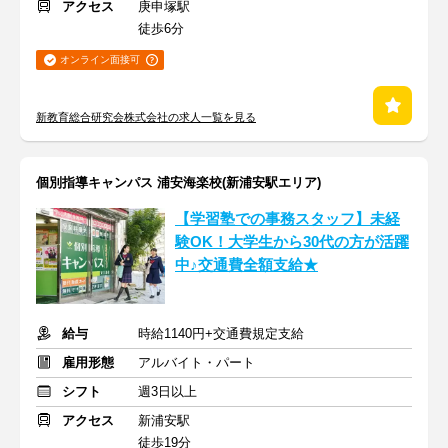
アクセス
庚申塚駅
徒歩6分
オンライン面接可
新教育総合研究会株式会社の求人一覧を見る
個別指導キャンパス 浦安海楽校(新浦安駅エリア)
【学習塾での事務スタッフ】未経
験OK！大学生から30代の方が活躍
中♪交通費全額支給★
給与
時給1140円+交通費規定支給
雇用形態
アルバイト・パート
シフト
週3日以上
アクセス
新浦安駅
徒歩19分