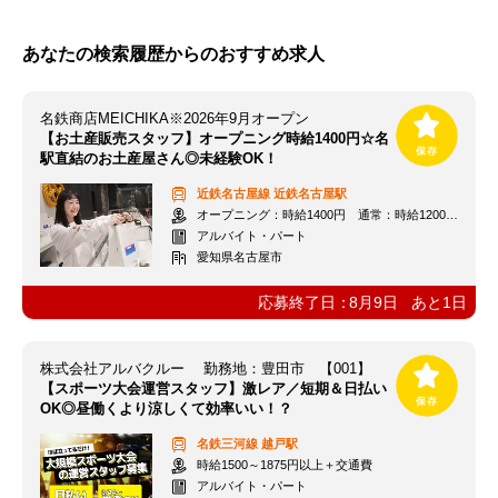
あなたの検索履歴からのおすすめ求人
名鉄商店MEICHIKA※2026年9月オープン
【お土産販売スタッフ】オープニング時給1400円☆名
駅直結のお土産屋さん◎未経験OK！
近鉄名古屋線
近鉄名古屋駅
オープニング：時給1400円 通常：時給1200円～＋交通費全額支給
アルバイト・パート
愛知県名古屋市
応募終了日：
8月9日
あと
1
日
株式会社アルバクルー 勤務地：豊田市 【001】
【スポーツ大会運営スタッフ】激レア／短期＆日払い
OK◎昼働くより涼しくて効率いい！？
名鉄三河線
越戸駅
時給1500～1875円以上＋交通費
アルバイト・パート