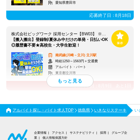
愛知県豊田市
応募終了日：
8月18日
株式会社ビッグワーク 採用センター【BW03】 ※立川エリア
【搬入搬出】登録制/夏休み中だけの単発・日払いOK
◎履歴書不要★高校生・大学生歓迎！
南武線(川崎－立川)
立川駅
時給1250～1563円＋交通費
アルバイト・パート
東京都立川市
応募終了日：
8月9日
あと
1
日
アルバイト探し・バイト求人TOP
徳島県
いきなりステーキ
い
企業情報
アクセス
サステナビリティ
採用
グループ企
業
個人情報保護方針