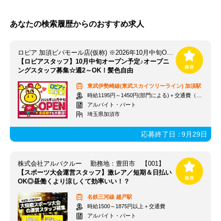
あなたの検索履歴からのおすすめ求人
ロピア 加須ビバモール店(仮称) ※2026年10月中旬OPEN予定
【ロピアスタッフ】10月中旬オープン予定♪オープニ
ングスタッフ募集☆週2～OK！髪色自由
東武伊勢崎線(東武スカイツリーライン)
加須駅
時給1195円～1450円(部門による)＋交通費（社内規定）
アルバイト・パート
埼玉県加須市
応募終了日：
9月29日
株式会社アルバクルー 勤務地：豊田市 【001】
【スポーツ大会運営スタッフ】激レア／短期＆日払い
OK◎昼働くより涼しくて効率いい！？
名鉄三河線
越戸駅
時給1500～1875円以上＋交通費
アルバイト・パート