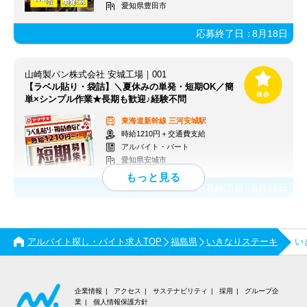
愛知県豊田市
応募終了日：
8月18日
山崎製パン株式会社 安城工場｜001
【ラベル貼り・袋詰】＼夏休みの単発・短期OK／簡
単×シンプル作業★長期も歓迎♪経験不問
東海道新幹線
三河安城駅
時給1210円＋交通費支給
アルバイト・パート
愛知県安城市
応募終了日：
8月16日
アルバイト探し・バイト求人TOP
福島県
いきなりステーキ
い
企業情報
アクセス
サステナビリティ
採用
グループ企
業
個人情報保護方針