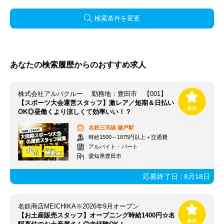
検索条件を変更
あなたの検索履歴からのおすすめ求人
株式会社アルバクルー 勤務地：豊田市 【001】
【スポーツ大会運営スタッフ】激レア／短期＆日払い
OK◎昼働くより涼しくて効率いい！？
名鉄三河線
越戸駅
時給1500～1875円以上＋交通費
アルバイト・パート
愛知県豊田市
応募終了日：
8月18日
名鉄商店MEICHIKA※2026年9月オープン
【お土産販売スタッフ】オープニング時給1400円☆名