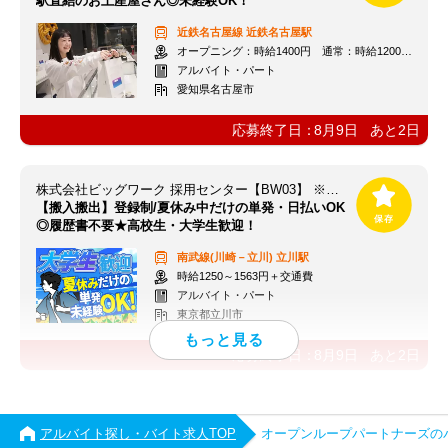
駅直結のお土産屋さん◎未経験OK！
近鉄名古屋線
近鉄名古屋駅
オープニング：時給1400円 通常：時給1200円～＋交通費全額支給
アルバイト・パート
愛知県名古屋市
応募終了日：
8月9日
あと
2
日
株式会社ビッグワーク 採用センター【BW03】 ※立川エリア
【搬入搬出】登録制/夏休み中だけの単発・日払いOK
◎履歴書不要★高校生・大学生歓迎！
南武線(川崎－立川)
立川駅
時給1250～1563円＋交通費
アルバイト・パート
東京都立川市
応募終了日：
8月9日
あと
2
日
アルバイト探し・バイト求人TOP
オープンループパートナーズの