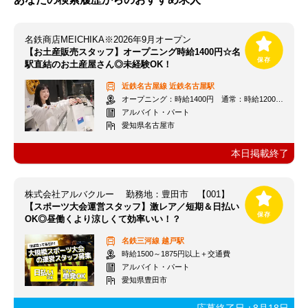
名鉄商店MEICHIKA※2026年9月オープン
【お土産販売スタッフ】オープニング時給1400円☆名
駅直結のお土産屋さん◎未経験OK！
近鉄名古屋線
近鉄名古屋駅
オープニング：時給1400円 通常：時給1200円～＋交通費全額支給
アルバイト・パート
愛知県名古屋市
本日掲載終了
株式会社アルバクルー 勤務地：豊田市 【001】
【スポーツ大会運営スタッフ】激レア／短期＆日払い
OK◎昼働くより涼しくて効率いい！？
名鉄三河線
越戸駅
時給1500～1875円以上＋交通費
アルバイト・パート
愛知県豊田市
応募終了日：
8月18日