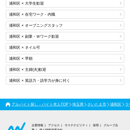
浦和区 × 大学生歓迎
浦和区 × 在宅ワーク・内職
浦和区 × オープニングスタッフ
浦和区 × 副業・Ｗワーク歓迎
浦和区 × ネイル可
浦和区 × 早朝
浦和区 × 主婦(夫)歓迎
浦和区 × 英語力・語学力が身に付く
アルバイト探し・バイト求人TOP
埼玉県
さいたま市
浦和区
ラ
企業情報
アクセス
サステナビリティ
採用
グループ企
業
個人情報保護方針