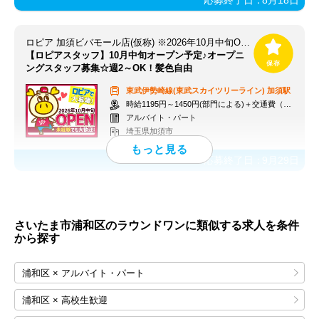
ロピア 加須ビバモール店(仮称) ※2026年10月中旬OPEN予定
【ロピアスタッフ】10月中旬オープン予定♪オープニ
ングスタッフ募集☆週2～OK！髪色自由
東武伊勢崎線(東武スカイツリーライン)
加須駅
時給1195円～1450円(部門による)＋交通費（社内規定）
アルバイト・パート
埼玉県加須市
応募終了日：
9月29日
さいたま市浦和区のラウンドワンに類似する求人を条件
から探す
浦和区 × アルバイト・パート
浦和区 × 高校生歓迎