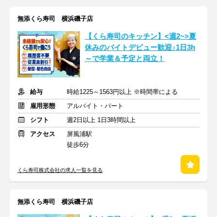
無添くら寿司 横浜磯子店
【くら寿司のキッチン】<週2~>夏
休みのバイトデビュー歓迎♪1日3h
～で学業＆予定と両立！
給与
時給1225～1563円以上 ※時間帯による
雇用形態
アルバイト・パート
シフト
週2日以上 1日3時間以上
アクセス
屏風浦駅
徒歩6分
くら寿司株式会社の求人一覧を見る
無添くら寿司 横浜磯子店