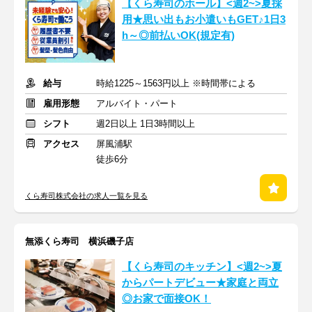
【くら寿司のホール】<週2~>夏採
用★思い出もお小遣いもGET♪1日3
h～◎前払いOK(規定有)
給与
時給1225～1563円以上 ※時間帯による
雇用形態
アルバイト・パート
シフト
週2日以上 1日3時間以上
アクセス
屏風浦駅
徒歩6分
くら寿司株式会社の求人一覧を見る
無添くら寿司 横浜磯子店
【くら寿司のキッチン】<週2~>夏
からパートデビュー★家庭と両立
◎お家で面接OK！