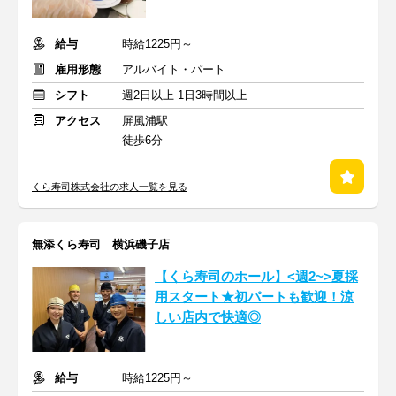
給与
時給1225円～
雇用形態
アルバイト・パート
シフト
週2日以上 1日3時間以上
アクセス
屏風浦駅
徒歩6分
くら寿司株式会社の求人一覧を見る
無添くら寿司 横浜磯子店
【くら寿司のホール】<週2~>夏採
用スタート★初パートも歓迎！涼
しい店内で快適◎
給与
時給1225円～