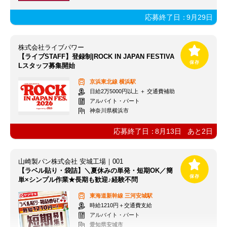
応募終了日：
9月29日
株式会社ライブパワー
【ライブSTAFF】登録制|ROCK IN JAPAN FESTIVA
Lスタッフ募集開始
京浜東北線
横浜駅
日給2万5000円以上 ＋ 交通費補助
アルバイト・パート
神奈川県横浜市
応募終了日：
8月13日
あと
2
日
山崎製パン株式会社 安城工場｜001
【ラベル貼り・袋詰】＼夏休みの単発・短期OK／簡
単×シンプル作業★長期も歓迎♪経験不問
東海道新幹線
三河安城駅
時給1210円＋交通費支給
アルバイト・パート
愛知県安城市