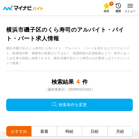
0
保存
履歴
メニュー
横浜市磯子区のくら寿司のアルバイト・バイ
ト・パート求人情報
横浜市磯子区のくら寿司の人気バイト・アルバイト・パートを探すならマイナビバイ
ト。勤務地や駅、職種等の検索だけではなく、地図検索や定期検索などで、条件にあっ
たお仕事を簡単に検索できます。横浜市磯子区のくら寿司のお仕事探しはマイナビバイ
トで検索！
4
検索結果
件
（最終更新日：2026年8月10日）
検索条件を変更
おすすめ
新着
時給
日給
月給