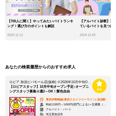
【700人に聞く】やってみたいバイトランキ
【アルバイト診断】30
ング！選び方のポイントも解説
ているバイトを見つけ
2025.11.12
2024.11.05
あなたの検索履歴からのおすすめ求人
ロピア 加須ビバモール店(仮称) ※2026年10月中旬OPEN予定
【ロピアスタッフ】10月中旬オープン予定♪オープニ
ングスタッフ募集☆週2～OK！髪色自由
東武伊勢崎線(東武スカイツリーライン)
加須駅
時給1195円～1450円(部門による)＋交通費（社内規定）
アルバイト・パート
埼玉県加須市