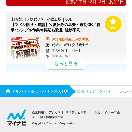
応募終了日：
8月13日
あと
2
日
山崎製パン株式会社 安城工場｜001
【ラベル貼り・袋詰】＼夏休みの単発・短期OK／簡
単×シンプル作業★長期も歓迎♪経験不問
東海道新幹線
三河安城駅
時給1210円＋交通費支給
アルバイト・パート
愛知県安城市
応募終了日：
8月16日
アルバイト探し・バイト求人TOP
臨海セミナーのバイト・アルバ
企業情報
アクセス
サステナビリティ
採用
グループ企
業
個人情報保護方針
Copyright © Mynavi Corporation