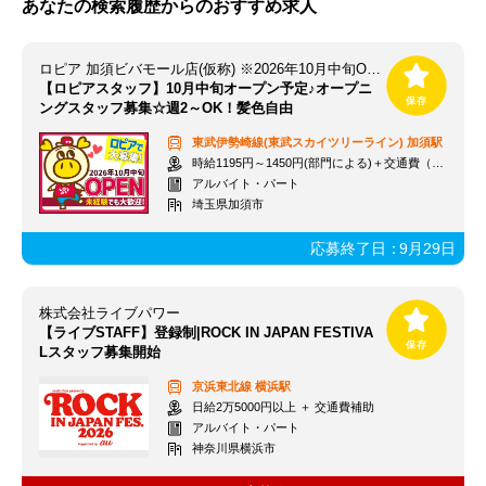
あなたの検索履歴からのおすすめ求人
ロピア 加須ビバモール店(仮称) ※2026年10月中旬OPEN予定
【ロピアスタッフ】10月中旬オープン予定♪オープニ
ングスタッフ募集☆週2～OK！髪色自由
東武伊勢崎線(東武スカイツリーライン)
加須駅
時給1195円～1450円(部門による)＋交通費（社内規定）
アルバイト・パート
埼玉県加須市
応募終了日：
9月29日
株式会社ライブパワー
【ライブSTAFF】登録制|ROCK IN JAPAN FESTIVA
Lスタッフ募集開始
京浜東北線
横浜駅
日給2万5000円以上 ＋ 交通費補助
アルバイト・パート
神奈川県横浜市