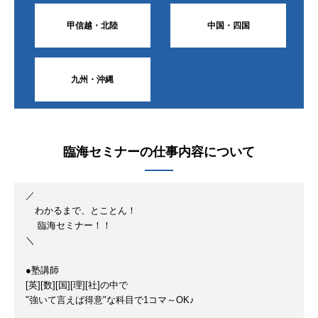
甲信越・北陸
中国・四国
九州・沖縄
臨海セミナー
の仕事内容について
／
わかるまで、とことん！
臨海セミナー！！
＼
●塾講師
[英][数][国][理][社]の中で
"強いて言えば得意"な科目で1コマ～OK♪