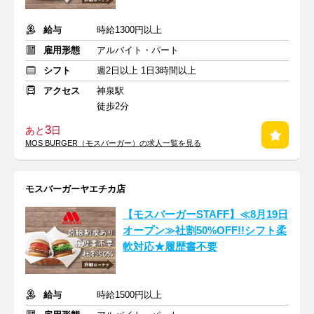
給与
時給1300円以上
雇用形態
アルバイト・パート
シフト
週2日以上 1日3時間以上
アクセス
神泉駅
徒歩2分
3
あと
日
MOS BURGER（モスバーガー）の求人一覧を見る
モスバーガーヤエチカ店
【モスバーガーSTAFF】≪8月19日
オープン≫社割50%OFF!!シフト柔
軟対応★履歴書不要
給与
時給1500円以上