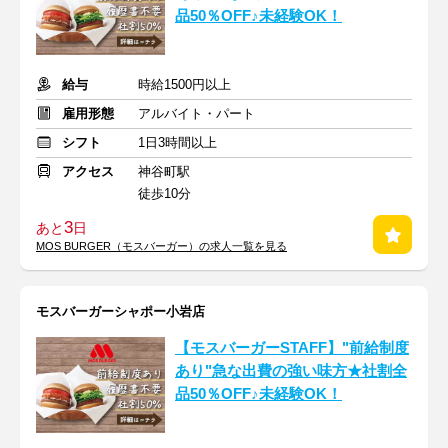
品50％OFF♪未経験OK！
給与
時給1500円以上
雇用形態
アルバイト・パート
シフト
1日3時間以上
アクセス
神谷町駅
徒歩10分
3
あと
日
MOS BURGER（モスバーガー）の求人一覧を見る
モスバーガーシャポー小岩店
【モスバーガーSTAFF】"前給制度
あり"急な出費の強い味方★社割全
品50％OFF♪未経験OK！