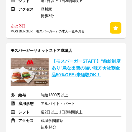
シフト
週2日以上 1日3時間以上
アクセス
品川駅
徒歩3分
3
あと
日
MOS BURGER（モスバーガー）の求人一覧を見る
モスバーガーサミットストア成城店
【モスバーガーSTAFF】"前給制度
あり"急な出費の強い味方★社割全
品50％OFF♪未経験OK！
給与
時給1300円以上
雇用形態
アルバイト・パート
シフト
週2日以上 1日3時間以上
アクセス
成城学園前駅
徒歩14分