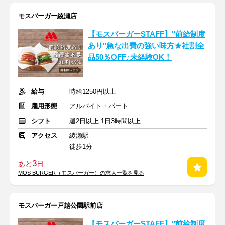
モスバーガー綾瀬店
【モスバーガーSTAFF】"前給制度
あり"急な出費の強い味方★社割全
品50％OFF♪未経験OK！
給与
時給1250円以上
雇用形態
アルバイト・パート
シフト
週2日以上 1日3時間以上
アクセス
綾瀬駅
徒歩1分
3
あと
日
MOS BURGER（モスバーガー）の求人一覧を見る
モスバーガー戸越公園駅前店
【モスバーガーSTAFF】"前給制度