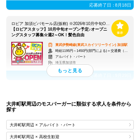
応募終了日：
8月18日
ロピア 加須ビバモール店(仮称) ※2026年10月中旬OPEN予定
【ロピアスタッフ】10月中旬オープン予定♪オープニ
ングスタッフ募集☆週2～OK！髪色自由
東武伊勢崎線(東武スカイツリーライン)
加須駅
時給1195円～1450円(部門による)＋交通費（社内規定）
アルバイト・パート
埼玉県加須市
応募終了日：
9月29日
大井町駅周辺のモスバーガーに類似する求人を条件から
探す
大井町駅周辺 × アルバイト・パート
大井町駅周辺 × 高校生歓迎