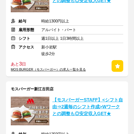
との調整も◎安定収入GET★
給与
時給1300円以上
雇用形態
アルバイト・パート
シフト
週1日以上 1日3時間以上
アクセス
新小岩駅
徒歩2分
3
あと
日
MOS BURGER（モスバーガー）の求人一覧を見る
モスバーガー新江古田店
【モスバーガーSTAFF】<シフト自
由⇒2週毎のシフト作成>Wワーク
との調整も◎安定収入GET★