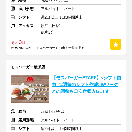
給与
時給1250円以上
雇用形態
アルバイト・パート
シフト
週2日以上 1日3時間以上
アクセス
新江古田駅
徒歩2分
3
あと
日
MOS BURGER（モスバーガー）の求人一覧を見る
モスバーガー綾瀬店
【モスバーガーSTAFF】<シフト自
由⇒2週毎のシフト作成>Wワーク
との調整も◎安定収入GET★
給与
時給1250円以上
雇用形態
アルバイト・パート
シフト
週2日以上 1日3時間以上