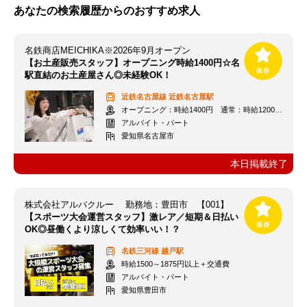
あなたの検索履歴からのおすすめ求人
名鉄商店MEICHIKA※2026年9月オープン
【お土産販売スタッフ】オープニング時給1400円☆名
駅直結のお土産屋さん◎未経験OK！
近鉄名古屋線
近鉄名古屋駅
オープニング：時給1400円 通常：時給1200円～＋交通費全額支給
アルバイト・パート
愛知県名古屋市
本日掲載終了
株式会社アルバクルー 勤務地：豊田市 【001】
【スポーツ大会運営スタッフ】激レア／短期＆日払い
OK◎昼働くより涼しくて効率いい！？
名鉄三河線
越戸駅
時給1500～1875円以上＋交通費
アルバイト・パート
愛知県豊田市