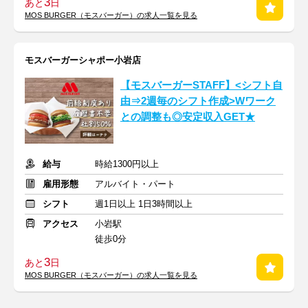
3
あと
日
MOS BURGER（モスバーガー）の求人一覧を見る
モスバーガーシャポー小岩店
【モスバーガーSTAFF】<シフト自
由⇒2週毎のシフト作成>Wワーク
との調整も◎安定収入GET★
給与
時給1300円以上
雇用形態
アルバイト・パート
シフト
週1日以上 1日3時間以上
アクセス
小岩駅
徒歩0分
3
あと
日
MOS BURGER（モスバーガー）の求人一覧を見る