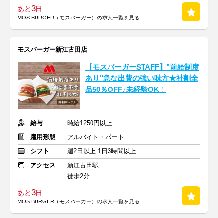
3
あと
日
MOS BURGER（モスバーガー）の求人一覧を見る
モスバーガー新江古田店
【モスバーガーSTAFF】"前給制度
あり"急な出費の強い味方★社割全
品50％OFF♪未経験OK！
給与
時給1250円以上
雇用形態
アルバイト・パート
シフト
週2日以上 1日3時間以上
アクセス
新江古田駅
徒歩2分
3
あと
日
MOS BURGER（モスバーガー）の求人一覧を見る