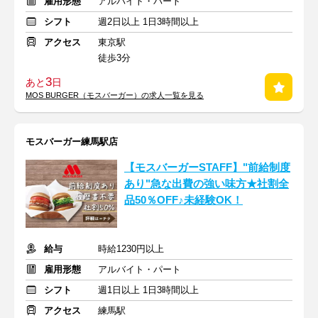
雇用形態
アルバイト・パート
シフト
週2日以上 1日3時間以上
アクセス
東京駅
徒歩3分
3
あと
日
MOS BURGER（モスバーガー）の求人一覧を見る
モスバーガー練馬駅店
【モスバーガーSTAFF】"前給制度
あり"急な出費の強い味方★社割全
品50％OFF♪未経験OK！
給与
時給1230円以上
雇用形態
アルバイト・パート
シフト
週1日以上 1日3時間以上
アクセス
練馬駅