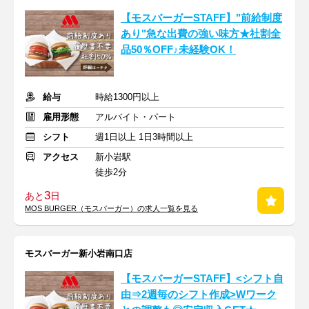
【モスバーガーSTAFF】"前給制度
あり"急な出費の強い味方★社割全
品50％OFF♪未経験OK！
給与
時給1300円以上
雇用形態
アルバイト・パート
シフト
週1日以上 1日3時間以上
アクセス
新小岩駅
徒歩2分
3
あと
日
MOS BURGER（モスバーガー）の求人一覧を見る
モスバーガー新小岩南口店
【モスバーガーSTAFF】<シフト自
由⇒2週毎のシフト作成>Wワーク