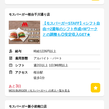
モスバーガー桜台千川通り店
【モスバーガーSTAFF】<シフト自
由⇒2週毎のシフト作成>Wワーク
との調整も◎安定収入GET★
給与
時給1226円以上
雇用形態
アルバイト・パート
シフト
週2日以上 1日3時間以上
アクセス
桜台駅
徒歩1分
3
あと
日
MOS BURGER（モスバーガー）の求人一覧を見る
モスバーガー新小岩南口店