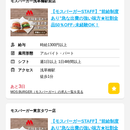
モスバーガー浅草橋駅前店
【モスバーガーSTAFF】"前給制度
あり"急な出費の強い味方★社割全
品50％OFF♪未経験OK！
給与
時給1300円以上
雇用形態
アルバイト・パート
シフト
週1日以上 1日4時間以上
アクセス
浅草橋駅
徒歩1分
3
あと
日
MOS BURGER（モスバーガー）の求人一覧を見る
モスバーガー東京タワー店
【モスバーガーSTAFF】"前給制度
あり"急な出費の強い味方★社割全