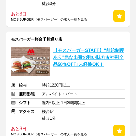
徒歩0分
3
あと
日
MOS BURGER（モスバーガー）の求人一覧を見る
モスバーガー桜台千川通り店
【モスバーガーSTAFF】"前給制度
あり"急な出費の強い味方★社割全
品50％OFF♪未経験OK！
給与
時給1226円以上
雇用形態
アルバイト・パート
シフト
週2日以上 1日3時間以上
アクセス
桜台駅
徒歩1分
3
あと
日
MOS BURGER（モスバーガー）の求人一覧を見る