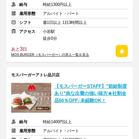
給与
時給1300円以上
雇用形態
アルバイト・パート
シフト
週1日以上 1日3時間以上
アクセス
小岩駅
徒歩0分
3
あと
日
MOS BURGER（モスバーガー）の求人一覧を見る
モスバーガーアトレ品川店
【モスバーガーSTAFF】"前給制度
あり"急な出費の強い味方★社割全
品50％OFF♪未経験OK！
給与
時給1400円以上
雇用形態
アルバイト・パート