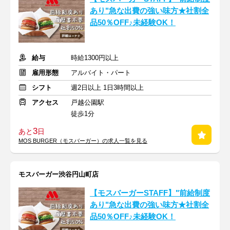
あり"急な出費の強い味方★社割全
品50％OFF♪未経験OK！
給与
時給1300円以上
雇用形態
アルバイト・パート
シフト
週2日以上 1日3時間以上
アクセス
戸越公園駅
徒歩1分
3
あと
日
MOS BURGER（モスバーガー）の求人一覧を見る
モスバーガー渋谷円山町店
【モスバーガーSTAFF】"前給制度
あり"急な出費の強い味方★社割全
品50％OFF♪未経験OK！