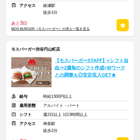
アクセス
綾瀬駅
徒歩1分
3
あと
日
MOS BURGER（モスバーガー）の求人一覧を見る
モスバーガー渋谷円山町店
【モスバーガーSTAFF】<シフト自
由⇒2週毎のシフト作成>Wワーク
との調整も◎安定収入GET★
給与
時給1300円以上
雇用形態
アルバイト・パート
シフト
週2日以上 1日3時間以上
アクセス
神泉駅
徒歩2分