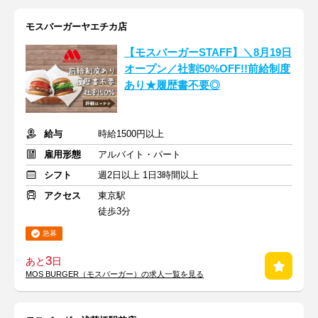
モスバーガーヤエチカ店
【モスバーガーSTAFF】＼8月19日
オープン／社割50%OFF!!前給制度
あり★履歴書不要◎
給与
時給1500円以上
雇用形態
アルバイト・パート
シフト
週2日以上 1日3時間以上
アクセス
東京駅
徒歩3分
急募
3
あと
日
MOS BURGER（モスバーガー）の求人一覧を見る