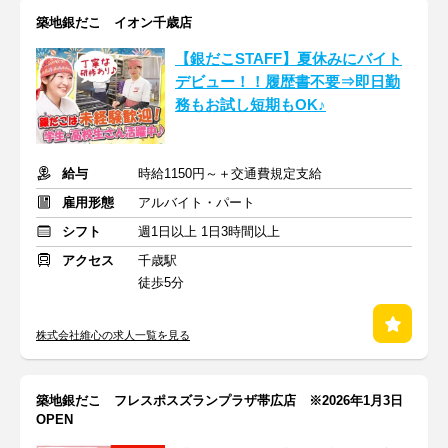
築地銀だこ イオン千歳店
【銀だこSTAFF】夏休みにバイト
デビュー！！履歴書不要⇒即日勤
務もお試し短期もOK♪
給与
時給1150円～＋交通費規定支給
雇用形態
アルバイト・パート
シフト
週1日以上 1日3時間以上
アクセス
千歳駅
徒歩5分
株式会社維心の求人一覧を見る
築地銀だこ フレスポスズランプラザ帯広店 ※2026年1月3日
OPEN