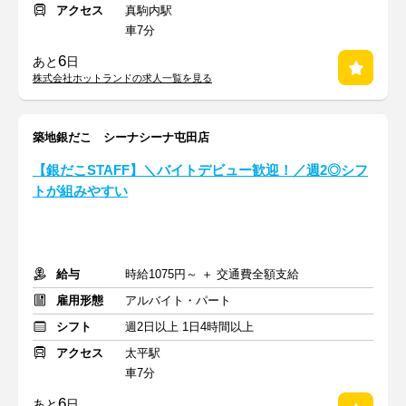
アクセス
真駒内駅
車7分
6
あと
日
株式会社ホットランドの求人一覧を見る
築地銀だこ シーナシーナ屯田店
【銀だこSTAFF】＼バイトデビュー歓迎！／週2◎シフ
トが組みやすい
給与
時給1075円～ ＋ 交通費全額支給
雇用形態
アルバイト・パート
シフト
週2日以上 1日4時間以上
アクセス
太平駅
車7分
6
あと
日