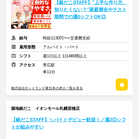
【銀だこSTAFF】”上手な作り方、
知りたくない？”家庭都合やテスト
期間での週0シフトOK◎
給与
時給1130円〜+交通費支給
雇用形態
アルバイト・パート
シフト
週1日以上 1日4時間以上
アクセス
帯広駅
車11分
株式会社ホットランド東日本の求人一覧を見る
築地銀だこ イオンモール札幌苗穂店
【銀だこSTAFF】＼バイトデビュー歓迎！／週2◎シフ
トが組みやすい