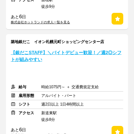
徒歩9分
6
あと
日
株式会社ホットランドの求人一覧を見る
築地銀だこ イオン札幌元町ショッピングセンター店
【銀だこSTAFF】＼バイトデビュー歓迎！／週2◎シフ
トが組みやすい
給与
時給1075円～ ＋ 交通費規定支給
雇用形態
アルバイト・パート
シフト
週2日以上 1日4時間以上
アクセス
新道東駅
徒歩8分
6
あと
日