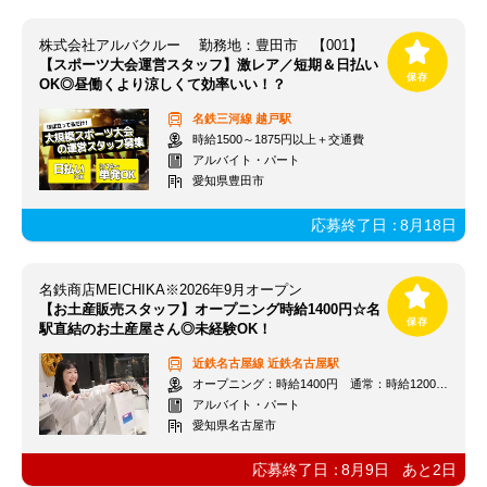
株式会社アルバクルー 勤務地：豊田市 【001】
【スポーツ大会運営スタッフ】激レア／短期＆日払い
OK◎昼働くより涼しくて効率いい！？
名鉄三河線
越戸駅
時給1500～1875円以上＋交通費
アルバイト・パート
愛知県豊田市
応募終了日：
8月18日
名鉄商店MEICHIKA※2026年9月オープン
【お土産販売スタッフ】オープニング時給1400円☆名
駅直結のお土産屋さん◎未経験OK！
近鉄名古屋線
近鉄名古屋駅
オープニング：時給1400円 通常：時給1200円～＋交通費全額支給
アルバイト・パート
愛知県名古屋市
応募終了日：
8月9日
あと
2
日