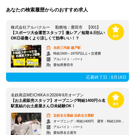
あなたの検索履歴からのおすすめ求人
株式会社アルバクルー 勤務地：豊田市 【001】
【スポーツ大会運営スタッフ】激レア／短期＆日払い
OK◎昼働くより涼しくて効率いい！？
名鉄三河線
越戸駅
時給1500～1875円以上＋交通費
アルバイト・パート
愛知県豊田市
応募終了日：
8月18日
名鉄商店MEICHIKA※2026年9月オープン
【お土産販売スタッフ】オープニング時給1400円☆名
駅直結のお土産屋さん◎未経験OK！
近鉄名古屋線
近鉄名古屋駅
オープニング：時給1400円 通常：時給1200円～＋交通費全額支給
アルバイト・パート
愛知県名古屋市