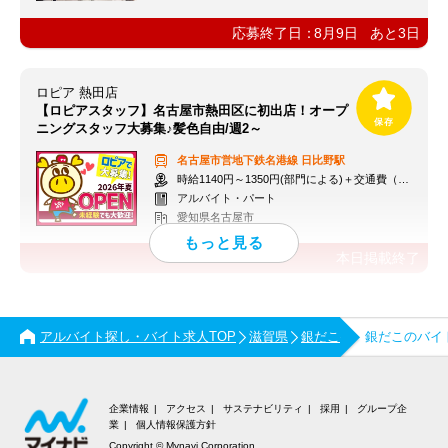
応募終了日：
8月9日
あと
3
日
ロピア 熱田店
【ロピアスタッフ】名古屋市熱田区に初出店！オープ
ニングスタッフ大募集♪髪色自由/週2～
名古屋市営地下鉄名港線
日比野駅
時給1140円～1350円(部門による)＋交通費（社内規定）
アルバイト・パート
愛知県名古屋市
本日掲載終了
アルバイト探し・バイト求人TOP
滋賀県
銀だこ
銀だこのバイ
企業情報
アクセス
サステナビリティ
採用
グループ企
業
個人情報保護方針
Copyright © Mynavi Corporation