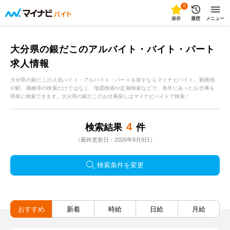
0
保存
履歴
メニュー
大分県の銀だこのアルバイト・バイト・パート
求人情報
大分県の銀だこの人気バイト・アルバイト・パートを探すならマイナビバイト。勤務地
や駅、職種等の検索だけではなく、地図検索や定期検索などで、条件にあったお仕事を
簡単に検索できます。大分県の銀だこのお仕事探しはマイナビバイトで検索！
4
検索結果
件
（最終更新日：2026年8月9日）
検索条件を変更
おすすめ
新着
時給
日給
月給