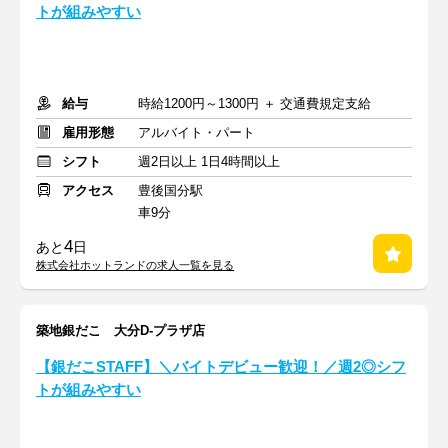
トが組みやすい
給与
時給1200円～1300円 ＋ 交通費規定支給
雇用形態
アルバイト・パート
シフト
週2日以上 1日4時間以上
アクセス
豊後国分駅
車9分
4
あと
日
株式会社ホットランドの求人一覧を見る
築地銀だこ 大分D-プラザ店
【銀だこSTAFF】＼バイトデビュー歓迎！／週2◎シフ
トが組みやすい