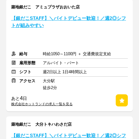
築地銀だこ アミュプラザおおいた店
【銀だこSTAFF】＼バイトデビュー歓迎！／週2◎シフ
トが組みやすい
給与
時給1050～1100円 ＋ 交通費規定支給
雇用形態
アルバイト・パート
シフト
週2日以上 1日4時間以上
アクセス
大分駅
徒歩2分
4
あと
日
株式会社ホットランドの求人一覧を見る
築地銀だこ 大分トキハわさだ店
【銀だこSTAFF】＼バイトデビュー歓迎！／週2◎シフ