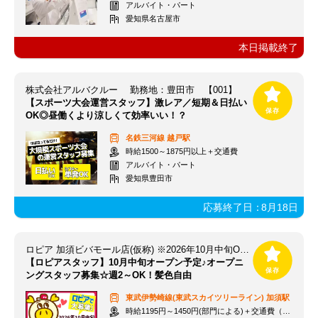
アルバイト・パート
愛知県名古屋市
本日掲載終了
株式会社アルバクルー 勤務地：豊田市 【001】
【スポーツ大会運営スタッフ】激レア／短期＆日払い
OK◎昼働くより涼しくて効率いい！？
名鉄三河線
越戸駅
時給1500～1875円以上＋交通費
アルバイト・パート
愛知県豊田市
応募終了日：
8月18日
ロピア 加須ビバモール店(仮称) ※2026年10月中旬OPEN予定
【ロピアスタッフ】10月中旬オープン予定♪オープニ
ングスタッフ募集☆週2～OK！髪色自由
東武伊勢崎線(東武スカイツリーライン)
加須駅
時給1195円～1450円(部門による)＋交通費（社内規定）