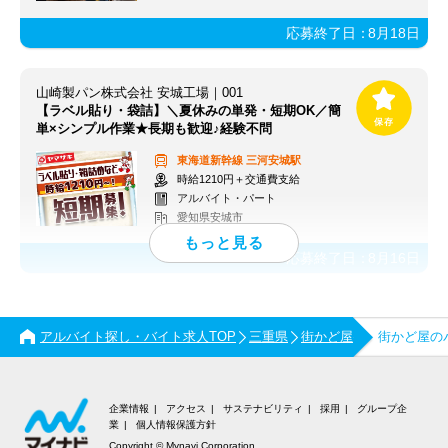
応募終了日：
8月18日
山崎製パン株式会社 安城工場｜001
【ラベル貼り・袋詰】＼夏休みの単発・短期OK／簡
単×シンプル作業★長期も歓迎♪経験不問
東海道新幹線
三河安城駅
時給1210円＋交通費支給
アルバイト・パート
愛知県安城市
応募終了日：
8月16日
アルバイト探し・バイト求人TOP
三重県
街かど屋
街かど屋の
企業情報
アクセス
サステナビリティ
採用
グループ企
業
個人情報保護方針
Copyright © Mynavi Corporation