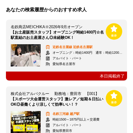
あなたの検索履歴からのおすすめ求人
名鉄商店MEICHIKA※2026年9月オープン
【お土産販売スタッフ】オープニング時給1400円☆名
駅直結のお土産屋さん◎未経験OK！
近鉄名古屋線
近鉄名古屋駅
オープニング：時給1400円 通常：時給1200円～＋交通費全額支給
アルバイト・パート
愛知県名古屋市
本日掲載終了
株式会社アルバクルー 勤務地：豊田市 【001】
【スポーツ大会運営スタッフ】激レア／短期＆日払い
OK◎昼働くより涼しくて効率いい！？
名鉄三河線
越戸駅
時給1500～1875円以上＋交通費
アルバイト・パート
愛知県豊田市