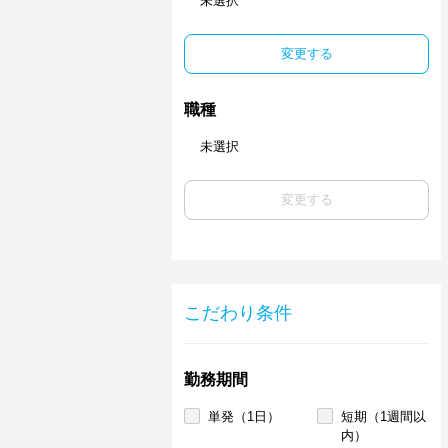
未選択
変更する
職種
未選択
変更する
こだわり条件
勤務期間
単発（1日）
短期（1週間以
内）