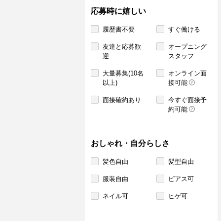
応募時に嬉しい
履歴書不要
すぐ働ける
友達と応募歓
オープニング
迎
スタッフ
大量募集(10名
オンライン面
以上)
接可能
面接確約あり
今すぐ面接予
約可能
おしゃれ・自分らしさ
髪色自由
髪型自由
服装自由
ピアス可
ネイル可
ヒゲ可