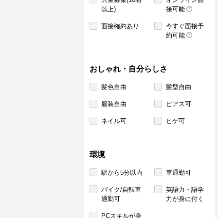
以上)
接可能
面接確約あり
今すぐ面接予
約可能
おしゃれ・自分らしさ
髪色自由
髪型自由
服装自由
ピアス可
ネイル可
ヒゲ可
環境
駅から5分以内
車通勤可
バイク/自転車
英語力・語学
通勤可
力が身に付く
PCスキルが身