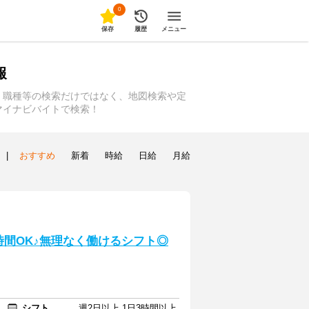
0
保存
履歴
メニュー
報
、職種等の検索だけではなく、地図検索や定
マイナビバイトで検索！
|
おすすめ
新着
時給
日給
月給
時間OK♪無理なく働けるシフト◎
シフト
週2日以上 1日3時間以上