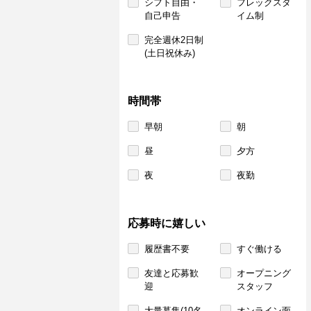
シフト自由・
フレックスタ
自己申告
イム制
完全週休2日制
(土日祝休み)
時間帯
早朝
朝
昼
夕方
夜
夜勤
応募時に嬉しい
履歴書不要
すぐ働ける
友達と応募歓
オープニング
迎
スタッフ
大量募集(10名
オンライン面