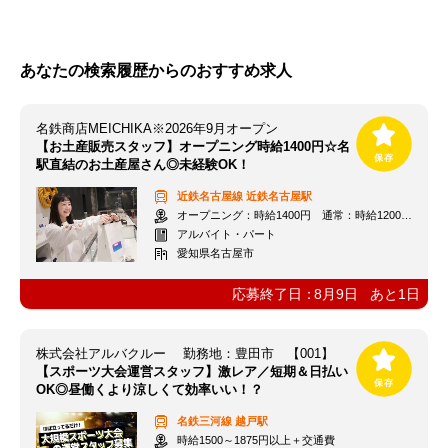
あなたの検索履歴からのおすすめ求人
名鉄商店MEICHIKA※2026年9月オープン
【お土産販売スタッフ】オープニング時給1400円☆名
駅直結のお土産屋さん◎未経験OK！
近鉄名古屋線
近鉄名古屋駅
オープニング：時給1400円 通常：時給1200円～＋交通費全額支給
アルバイト・パート
愛知県名古屋市
応募終了日：
8月9日
あと
1
日
株式会社アルバクルー 勤務地：豊田市 【001】
【スポーツ大会運営スタッフ】激レア／短期＆日払い
OK◎昼働くより涼しくて効率いい！？
名鉄三河線
越戸駅
時給1500～1875円以上＋交通費