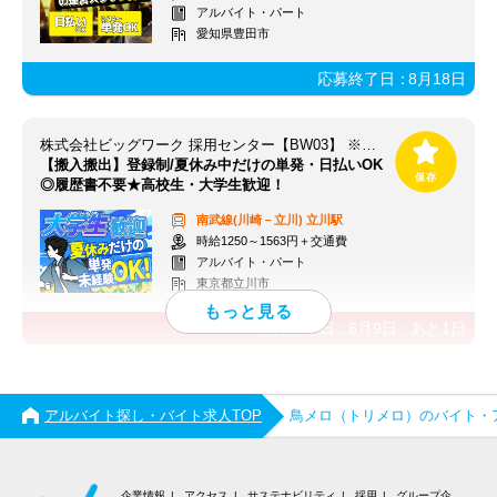
アルバイト・パート
愛知県豊田市
応募終了日：
8月18日
株式会社ビッグワーク 採用センター【BW03】 ※立川エリア
【搬入搬出】登録制/夏休み中だけの単発・日払いOK
◎履歴書不要★高校生・大学生歓迎！
南武線(川崎－立川)
立川駅
時給1250～1563円＋交通費
アルバイト・パート
東京都立川市
応募終了日：
8月9日
あと
1
日
アルバイト探し・バイト求人TOP
鳥メロ（トリメロ）のバイト・
企業情報
アクセス
サステナビリティ
採用
グループ企