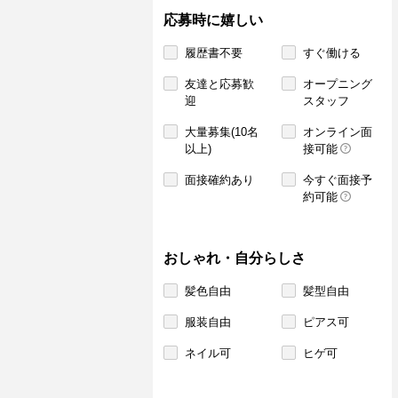
応募時に嬉しい
履歴書不要
すぐ働ける
友達と応募歓
オープニング
迎
スタッフ
大量募集(10名
オンライン面
以上)
接可能
面接確約あり
今すぐ面接予
約可能
おしゃれ・自分らしさ
髪色自由
髪型自由
服装自由
ピアス可
ネイル可
ヒゲ可