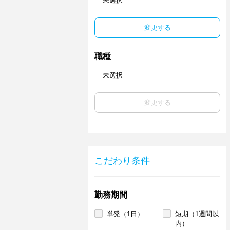
未選択
変更する
職種
未選択
変更する
こだわり条件
勤務期間
単発（1日）
短期（1週間以
内）