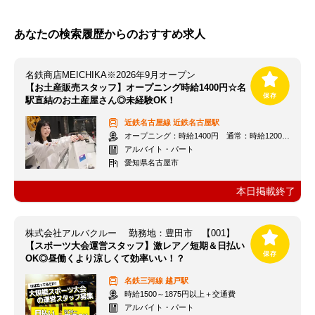
あなたの検索履歴からのおすすめ求人
名鉄商店MEICHIKA※2026年9月オープン
【お土産販売スタッフ】オープニング時給1400円☆名
駅直結のお土産屋さん◎未経験OK！
近鉄名古屋線
近鉄名古屋駅
オープニング：時給1400円 通常：時給1200円～＋交通費全額支給
アルバイト・パート
愛知県名古屋市
本日掲載終了
株式会社アルバクルー 勤務地：豊田市 【001】
【スポーツ大会運営スタッフ】激レア／短期＆日払い
OK◎昼働くより涼しくて効率いい！？
名鉄三河線
越戸駅
時給1500～1875円以上＋交通費
アルバイト・パート