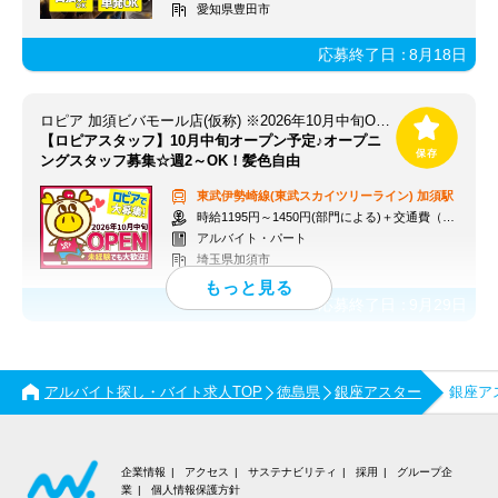
愛知県豊田市
応募終了日：
8月18日
ロピア 加須ビバモール店(仮称) ※2026年10月中旬OPEN予定
【ロピアスタッフ】10月中旬オープン予定♪オープニ
ングスタッフ募集☆週2～OK！髪色自由
東武伊勢崎線(東武スカイツリーライン)
加須駅
時給1195円～1450円(部門による)＋交通費（社内規定）
アルバイト・パート
埼玉県加須市
応募終了日：
9月29日
アルバイト探し・バイト求人TOP
徳島県
銀座アスター
銀座ア
企業情報
アクセス
サステナビリティ
採用
グループ企
業
個人情報保護方針