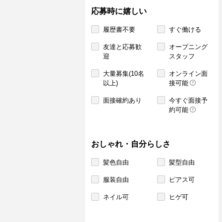
応募時に嬉しい
履歴書不要
すぐ働ける
友達と応募歓
オープニング
迎
スタッフ
大量募集(10名
オンライン面
以上)
接可能
面接確約あり
今すぐ面接予
約可能
おしゃれ・自分らしさ
髪色自由
髪型自由
服装自由
ピアス可
ネイル可
ヒゲ可