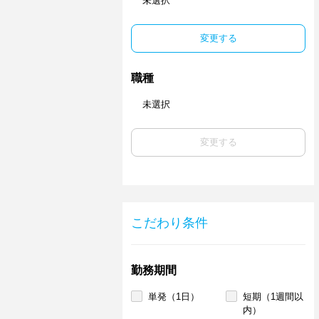
未選択
変更する
職種
未選択
変更する
こだわり条件
勤務期間
単発（1日）
短期（1週間以
内）