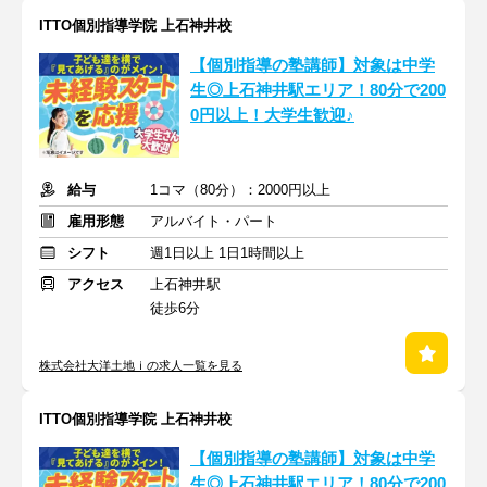
ITTO個別指導学院 上石神井校
【個別指導の塾講師】対象は中学
生◎上石神井駅エリア！80分で200
0円以上！大学生歓迎♪
給与
1コマ（80分）：2000円以上
雇用形態
アルバイト・パート
シフト
週1日以上 1日1時間以上
アクセス
上石神井駅
徒歩6分
株式会社大洋土地ｉの求人一覧を見る
ITTO個別指導学院 上石神井校
【個別指導の塾講師】対象は中学
生◎上石神井駅エリア！80分で200