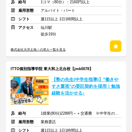
給与
1コマ（80分）：2160円以上
雇用形態
アルバイト・パート
シフト
週1日以上 1日1時間以上
アクセス
仙川駅
徒歩19分
株式会社大洋土地ｉの求人一覧を見る
ITTO個別指導学院 東大和上北台校【jmk0078】
【塾の先生(中学生指導)】"働きや
すさ重視"の委託契約を採用！勉強
経験を活かせる♪
給与
1授業(80分)2288円～＋交通費 ※中学生の場合
雇用形態
業務委託
シフト
週1日以上 1日1時間以上