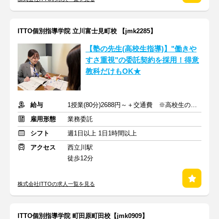
ITTO個別指導学院 立川富士見町校 【jmk2285】
【塾の先生(高校生指導)】"働きや
すさ重視"の委託契約を採用！得意
教科だけもOK★
給与
1授業(80分)2688円～＋交通費 ※高校生の場合
雇用形態
業務委託
シフト
週1日以上 1日1時間以上
アクセス
西立川駅
徒歩12分
株式会社ITTOの求人一覧を見る
ITTO個別指導学院 町田原町田校【jmk0909】