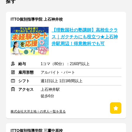
探す
ITTO個別指導学院 上石神井校
【理数国社の塾講師】高校生クラ
ス｜ガクチカにも役立つ★上石神
井駅周辺！得意教科でも可
給与
1コマ（80分）：2160円以上
雇用形態
アルバイト・パート
シフト
週1日以上 1日1時間以上
アクセス
上石神井駅
徒歩6分
株式会社大洋土地ｉの求人一覧を見る
ITTO個別指導学院 三鷹中原校