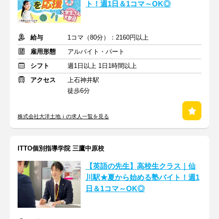
ト！週1日＆1コマ～OK◎
給与
1コマ（80分）：2160円以上
雇用形態
アルバイト・パート
シフト
週1日以上 1日1時間以上
アクセス
上石神井駅
徒歩6分
株式会社大洋土地ｉの求人一覧を見る
ITTO個別指導学院 三鷹中原校
【英語の先生】高校生クラス｜仙
川駅★夏から始める塾バイト！週1
日＆1コマ～OK◎