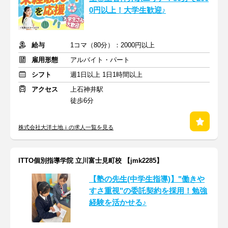
0円以上！大学生歓迎♪
給与
1コマ（80分）：2000円以上
雇用形態
アルバイト・パート
シフト
週1日以上 1日1時間以上
アクセス
上石神井駅
徒歩6分
株式会社大洋土地ｉの求人一覧を見る
ITTO個別指導学院 立川富士見町校 【jmk2285】
【塾の先生(中学生指導)】"働きや
すさ重視"の委託契約を採用！勉強
経験を活かせる♪