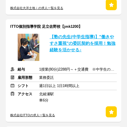
株式会社大洋土地ｉの求人一覧を見る
ITTO個別指導学院 足立佐野校【jmk1200】
【塾の先生(中学生指導)】"働きや
すさ重視"の委託契約を採用！勉強
経験を活かせる♪
給与
1授業(80分)2288円～＋交通費 ※中学生の場合
雇用形態
業務委託
シフト
週1日以上 1日1時間以上
アクセス
北綾瀬駅
車6分
株式会社ITTOの求人一覧を見る