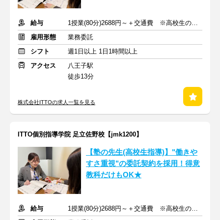
給与
1授業(80分)2688円～＋交通費 ※高校生の場合
雇用形態
業務委託
シフト
週1日以上 1日1時間以上
アクセス
八王子駅
徒歩13分
株式会社ITTOの求人一覧を見る
ITTO個別指導学院 足立佐野校【jmk1200】
【塾の先生(高校生指導)】"働きや
すさ重視"の委託契約を採用！得意
教科だけもOK★
給与
1授業(80分)2688円～＋交通費 ※高校生の場合