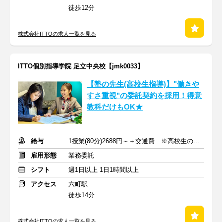
徒歩12分
株式会社ITTOの求人一覧を見る
ITTO個別指導学院 足立中央校【jmk0033】
【塾の先生(高校生指導)】"働きや
すさ重視"の委託契約を採用！得意
教科だけもOK★
給与
1授業(80分)2688円～＋交通費 ※高校生の場合
雇用形態
業務委託
シフト
週1日以上 1日1時間以上
アクセス
六町駅
徒歩14分
株式会社ITTOの求人一覧を見る