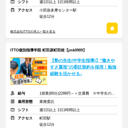
シフト
週1日以上 1日1時間以上
アクセス
小田急多摩センター駅
徒歩12分
株式会社ITTOの求人一覧を見る
ITTO個別指導学院 町田原町田校【jmk0909】
【塾の先生(中学生指導)】"働きや
すさ重視"の委託契約を採用！勉強
経験を活かせる♪
給与
1授業(80分)2288円～＋交通費 ※中学生の場合
雇用形態
業務委託
シフト
週1日以上 1日1時間以上
アクセス
町田駅
徒歩12分