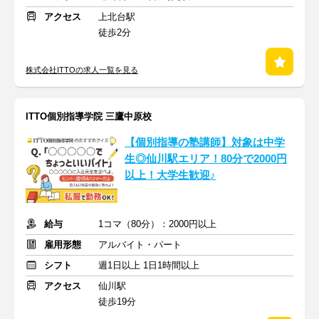
アクセス
上北台駅
徒歩2分
株式会社ITTOの求人一覧を見る
ITTO個別指導学院 三鷹中原校
【個別指導の塾講師】対象は中学
生◎仙川駅エリア！80分で2000円
以上！大学生歓迎♪
給与
1コマ（80分）：2000円以上
雇用形態
アルバイト・パート
シフト
週1日以上 1日1時間以上
アクセス
仙川駅
徒歩19分