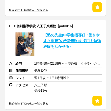
株式会社ITTOの求人一覧を見る
ITTO個別指導学院 八王子八幡校【jmk0116】
【塾の先生(中学生指導)】"働きや
すさ重視"の委託契約を採用！勉強
経験を活かせる♪
給与
1授業(80分)2288円～＋交通費 ※中学生の場合
雇用形態
業務委託
シフト
週1日以上 1日1時間以上
アクセス
八王子駅
徒歩13分
株式会社ITTOの求人一覧を見る