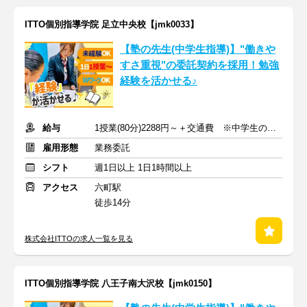
ITTO個別指導学院 足立中央校【jmk0033】
【塾の先生(中学生指導)】"働きや
すさ重視"の委託契約を採用！勉強
経験を活かせる♪
給与
1授業(80分)2288円～＋交通費 ※中学生の場合
雇用形態
業務委託
シフト
週1日以上 1日1時間以上
アクセス
六町駅
徒歩14分
株式会社ITTOの求人一覧を見る
ITTO個別指導学院 八王子南大沢校【jmk0150】