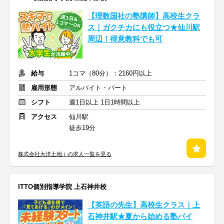
【理数国社の塾講師】高校生クラ
ス｜ガクチカにも役立つ★仙川駅
周辺！得意教科でも可
給与
1コマ（80分）：2160円以上
雇用形態
アルバイト・パート
シフト
週1日以上 1日1時間以上
アクセス
仙川駅
徒歩19分
株式会社大洋土地ｉの求人一覧を見る
ITTO個別指導学院 上石神井校
【英語の先生】高校生クラス｜上
石神井駅★夏から始める塾バイ