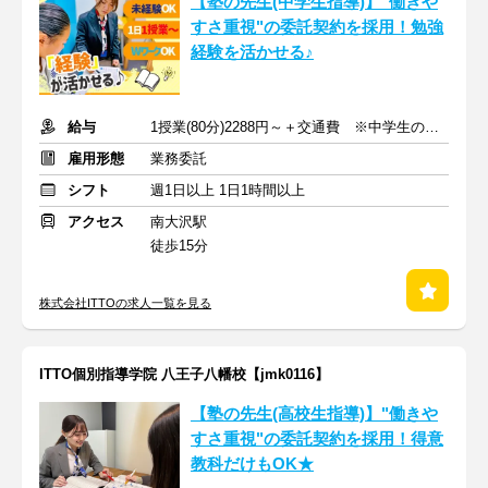
【塾の先生(中学生指導)】"働きや
すさ重視"の委託契約を採用！勉強
経験を活かせる♪
給与
1授業(80分)2288円～＋交通費 ※中学生の場合
雇用形態
業務委託
シフト
週1日以上 1日1時間以上
アクセス
南大沢駅
徒歩15分
株式会社ITTOの求人一覧を見る
ITTO個別指導学院 八王子八幡校【jmk0116】
【塾の先生(高校生指導)】"働きや
すさ重視"の委託契約を採用！得意
教科だけもOK★