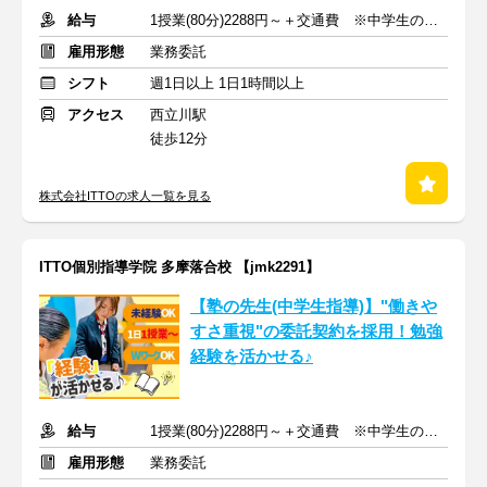
給与
1授業(80分)2288円～＋交通費 ※中学生の場合
雇用形態
業務委託
シフト
週1日以上 1日1時間以上
アクセス
西立川駅
徒歩12分
株式会社ITTOの求人一覧を見る
ITTO個別指導学院 多摩落合校 【jmk2291】
【塾の先生(中学生指導)】"働きや
すさ重視"の委託契約を採用！勉強
経験を活かせる♪
給与
1授業(80分)2288円～＋交通費 ※中学生の場合
雇用形態
業務委託