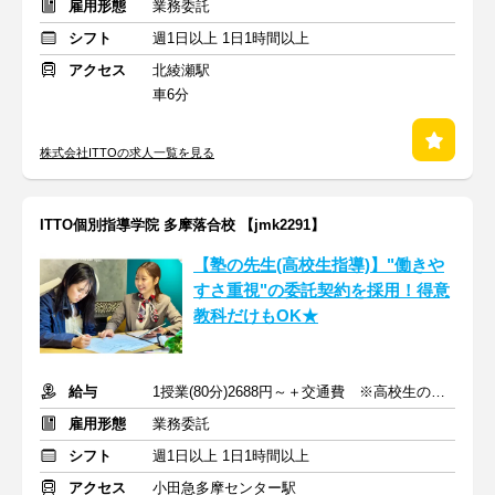
雇用形態
業務委託
シフト
週1日以上 1日1時間以上
アクセス
北綾瀬駅
車6分
株式会社ITTOの求人一覧を見る
ITTO個別指導学院 多摩落合校 【jmk2291】
【塾の先生(高校生指導)】"働きや
すさ重視"の委託契約を採用！得意
教科だけもOK★
給与
1授業(80分)2688円～＋交通費 ※高校生の場合
雇用形態
業務委託
シフト
週1日以上 1日1時間以上
アクセス
小田急多摩センター駅