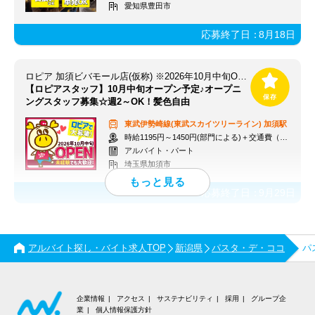
愛知県豊田市
応募終了日：
8月18日
ロピア 加須ビバモール店(仮称) ※2026年10月中旬OPEN予定
【ロピアスタッフ】10月中旬オープン予定♪オープニ
ングスタッフ募集☆週2～OK！髪色自由
東武伊勢崎線(東武スカイツリーライン)
加須駅
時給1195円～1450円(部門による)＋交通費（社内規定）
アルバイト・パート
埼玉県加須市
応募終了日：
9月29日
アルバイト探し・バイト求人TOP
新潟県
パスタ・デ・ココ
パ
企業情報
アクセス
サステナビリティ
採用
グループ企
業
個人情報保護方針