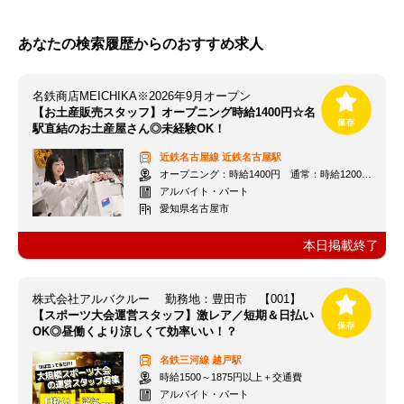
あなたの検索履歴からのおすすめ求人
名鉄商店MEICHIKA※2026年9月オープン
【お土産販売スタッフ】オープニング時給1400円☆名
駅直結のお土産屋さん◎未経験OK！
近鉄名古屋線
近鉄名古屋駅
オープニング：時給1400円 通常：時給1200円～＋交通費全額支給
アルバイト・パート
愛知県名古屋市
本日掲載終了
株式会社アルバクルー 勤務地：豊田市 【001】
【スポーツ大会運営スタッフ】激レア／短期＆日払い
OK◎昼働くより涼しくて効率いい！？
名鉄三河線
越戸駅
時給1500～1875円以上＋交通費
アルバイト・パート