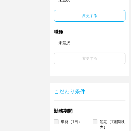
未選択
変更する
職種
未選択
変更する
こだわり条件
勤務期間
単発（1日）
短期（1週間以
内）