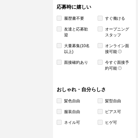
応募時に嬉しい
履歴書不要
すぐ働ける
友達と応募歓
オープニング
迎
スタッフ
大量募集(10名
オンライン面
以上)
接可能
面接確約あり
今すぐ面接予
約可能
おしゃれ・自分らしさ
髪色自由
髪型自由
服装自由
ピアス可
ネイル可
ヒゲ可