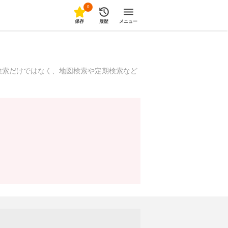
0
保存
履歴
メニュー
検索だけではなく、地図検索や定期検索など
！